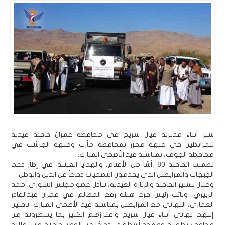
سير أبناء مديرية عيال سريح في محافظة عمران قافلة عيدية
للمرابطين في جبهة مجزر بمحافظة مأرب وجبهة الجرشب في
محافظة الجوف، بمناسبة عيد الأضحى المبارك.
تضمنت القافلة 80 رأسًا من الأغنام، والهدايا العينية، في إطار دعم
الجبهات والمرابطين الذي يقدمون التضحيات دفاعاً عن الدين والوطن.
وخلال تسيير القافلة والزيارة العيدية، تبادل عضو مجلس الشورى أحمد
الزبيري، ونائب رئيس فرع هيئة رفع المظالم في عمران عبدالقادر
الغماري، التهاني مع المرابطين بمناسبة عيد الأضحى المبارك، ناقلين
إليهم تهاني أبناء عيال سريح واعتزازهم الكبير بما يسطرونه من
مواقف بطولية وصمود أسطوري دفاعًا عن الوطن وأمنه واستقلاله