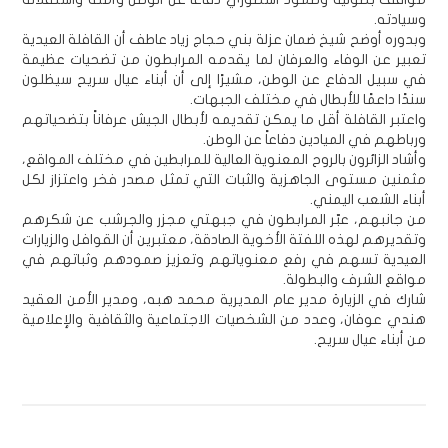
وسيادته.
وبدوره أوضح شيخ ضمان عزلة بني حجاج زياد عاطف أن القافلة العيدية
تعبير عن الوفاء والعرفان لما يقدمه المرابطون من تضحيات عظيمة
في سبيل الدفاع عن الوطن، مشيرًا إلى أن أبناء عيال سريح سيظلون
سندًا داعمًا للأبطال في مختلف الجبهات.
واعتبر القافلة أقل ما يمكن تقديمه لأبطال الجيش عرفاناً بتضحياتهم
ورباطهم في الميادين دفاعاً عن الوطن.
وأشاد الزائرون بالروح المعنوية العالية للمرابطين في مختلف المواقع،
مثمنين مستوى الجاهزية والثبات التي تمثل مصدر فخر واعتزاز لكل
أبناء الشعب اليمني.
من جانبهم، عبّر المرابطون في جبهتي مجزر والجرشب عن شكرهم
وتقديرهم لهذه اللفتة الأخوية الصادقة، معتبرين أن القوافل والزيارات
العيدية تسهم في رفع معنوياتهم وتعزيز صمودهم وثباتهم في
مواقع الشرف والبطولة.
شارك في الزيارة مدير عام المديرية محمد هبه، ومدير الأمن العقيد
هندي عوفان، وعدد من الشخصيات الاجتماعية والثقافية والإعلامية
من أبناء عيال سريح.