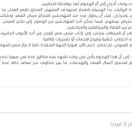
 روايات أخرى إلى أن الهجوم نُفذ بواسطة انتحاريين.
لروايات، بدأ الهجوم بانفجار استهدف المقهى المجاور لقصر العدل، ما 
وجرحى، قبل أن يحاول عدد من المهاجمين اقتحام مبنى القصر، وتمكنت
اعتراض بعضهم، فيما تمكن أحد المهاجمين من الوصول إلى داخل المبنى، 
عر بين القضاة والموظفين والمراجعين.
در أن السلطات سارعت إلى إخلاء مبنى قصر العدل عبر أحد الأبواب الجانبية
اء احترازي، خشية وقوع هجمات أو تفجيرات إضافية.
د السوري، لم تتضح، حتى الآن، هوية الجهة المنفذة، كما لا يزال مصير المها
د إلى أن هذا الهجوم يأتي في وقت تشهد فيه مناطق عدة في سوريا تحديا
 استمرار أعمال العنف والهجمات، ما يثير مخاوف من تصاعد حالة عدم ال
ر
لا ميديا