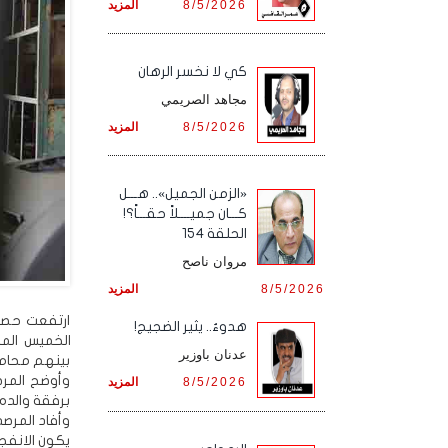
8/5/2026
المزيد
كي لا نخسر الرهان
مجاهد الصريمي
8/5/2026
المزيد
«الزمن الجميل».. هـــل
كـــان جميــــلاً حقـــاً؟!
الحلقة 154
مروان ناصح
8/5/2026
المزيد
ارتفعت حصي
هدوءٌ.. يثير الضجيج!
عدنان باوزير
بينهم محامو
وأوضح المرص
8/5/2026
المزيد
برفقة والده 
وأفاد المرص
يكون الانفج