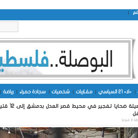
|
قع
|
«لا» 21 السياسي
|
مقـاربات
|
شخصيات
|
سجادة حمراء
|
رياضة
|
ارتفاع حصيلة ضحايا تفجير في محيط قصر العدل بدم
ل
طة
لا ميديا