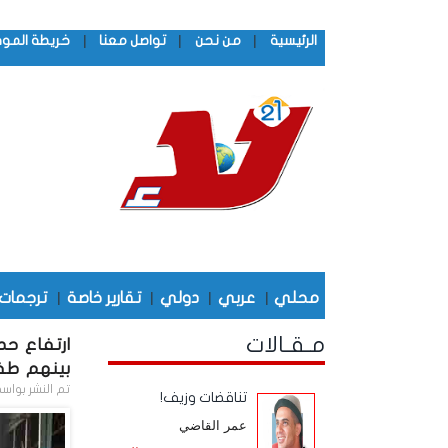
|
|
|
الرئيسية
من نحن
تواصل معنا
خريطة المو
محلي
|
عربي
|
دولي
|
تقارير خاصة
|
ترجمات
مـقـالات
بينهم طف
تم النشر بواس
تناقضات وزيف!
عمر القاضي