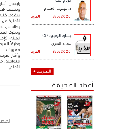
الرد واجب
رئيسي، أشارت
د. مهيوب الحسام
وبحسب هذه ا
سقوط قتلى 
8/5/2026
المزيد
الأمنية من 
بحالة من الذ
وذكرت المصا
بشارة الوجود (3)
المبنى كإجر
محمد التعزي
وطبقاً للمرص
معروف.
8/5/2026
المزيد
وأشار المرص
متواصلة، مع
الأمني.
الـمـزيــد +
أعداد الصحيفة
المصد