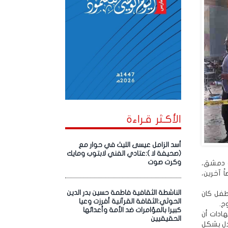
الأكـثر قـراءة
أسد الزامل عيسى الليث في حوار مع
(صحيفة لا ):عتادي الفني لابتوب ومايك
وكرت صوت
ة دمشق،
م 11 محامياً وطفل واحد، فيما أُصيب نحو 20 شخصاً آخرين،
الناشطة الثقافية فاطمة حسين بدر الدين
طفل كان
الحوثي:الثقافة القرآنية أفرزت وعيا
ح.
كبيرا بالمؤامرات ضد الأمة وأعدائها
ادات أن
الحقيقيين
دل بشكل