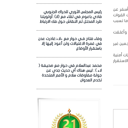
أسفر عن
رئيس المجلس الثوري للحراك الجنوبي
 القوات
فادي باعوم في لقاء مع (لا) :أولويتنا
ما تسبب
طرد المحتل ثم النقاش حول فك الارتباط
، وأغلقت
وفاء فتاح فـي حوار مع «لا»:غادرت عدن
جمين غير
في غمرة الاغتيالات ولن أعود إليها إلا
باستقرار الأوضاع
ت أمنية
استقرار
محمد عبدالسلام في حوار مع صحيفة (
لاء ) : ليس هناك أي حديث جدي عن
جولة مفاوضات سلام و الأمم المتحدة
تخدم العدوان