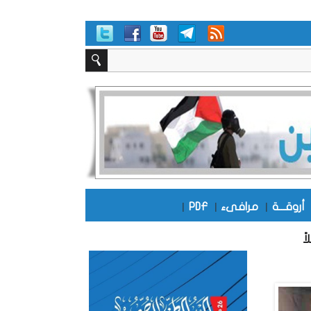
أروقـــة
|
مرافىء
|
PDF
|
شق إلى 12 قتيلاً