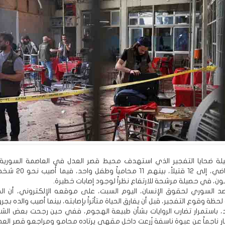
لة ضحايا التفجير الذي استهدف محيط قصر العدل في العاصمة السوري
الخميس الماضي، إلى 12 قتيلاً، بينه
ن، في حصيلة مرشحة للارتفاع نظراً لوجود إصابات خطيرة.
د السوري لحقوق الإنسان، اليوم السبت، على موقعه الإلكتروني، أن ال
لحظة وقوع التفجير، قبل أن يفارق الحياة متأثراً بإصابته، بينما أصيب والده بجرو
د، باستمرار تضارب الروايات بشأن طبيعة الهجوم، ففي حين رجحت بعض الشه
ار ناجماً عن عبوة ناسفة زُرعت داخل مقهى يرتاده محامو ومراجعو قصر الع