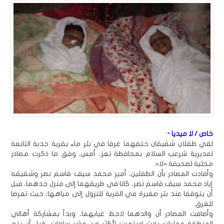
خاص / لا ميديا -
لقي طفلان شقيقان حتفهما غرقا في بئر ماء بقرية حدبة التابعة
لمديرية شرعب السلام بمحافظة تعز، أمس، وفق ما ذكرت مصادر
محلية لصحيفة «لا».
وأفادت المصادر بأن الطفلين، أمير محمد سيف قاسم نصر وشقيقه
إياد محمد سيف قاسم نصر، كانا في طريقهما إلى منزل جدهما، قبل
أن يتوقفا عند بئر صغيرة في القرية للنزول إلى مياهها، حيث تعرضا
للغرق.
وأضافت المصادر أن والدهما لاحظ غيابهما، وبدأ بمشاركة أهالي
المنطقة عمليات بحث استمرت لأكثر من عشر ساعات، قبل أن يتم