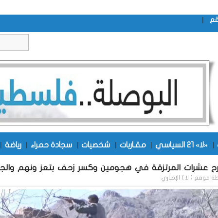
|
قع
|
«لا» 21 السياسي
|
مقـاربات
|
شخصيات
|
سجادة حمراء
|
رياضة
|
ح عشرات المرتزقة في هجومين وكسر زحف بتعز ونهم وال
طة
موقع ( لا ) الإخباري