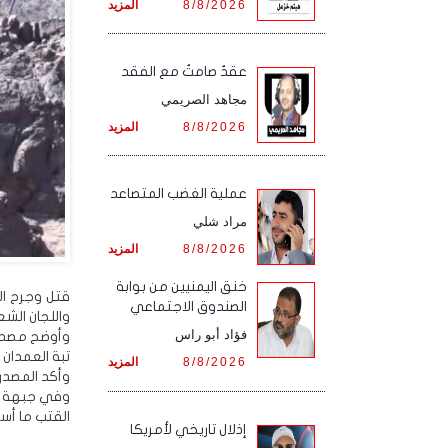
8/8/2026
المزيد
عقدٌ صامتٌ مع الفقد
مجاهد الصريمي
8/8/2026
المزيد
‏عملية الغضب المتصاعد
مراد شلي
8/8/2026
المزيد
خنق اليمنيين من بوابة
قتل وجرح ال
الصندوق الاجتماعي
واللجان الش
فؤاد أبو راس
وأوضح مصدر 
تبة العمدان ب
8/8/2026
المزيد
وأكد المصدر مصرع وإصابة
وفي جبهة ن
القتب ما أ
إذلال تاريخي لأمريكا