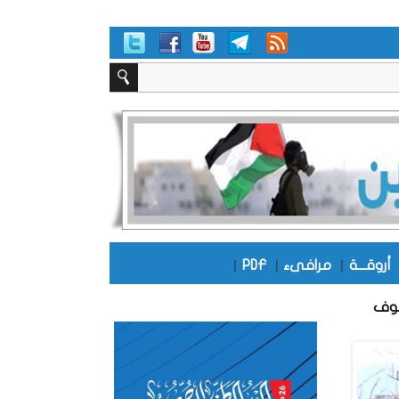
أروقـــة
|
مرافىء
|
PDF
|
جوف