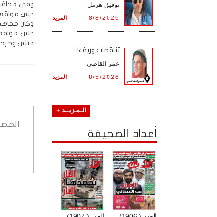
وفي محافظة
توفيق هزمل
على مواقع ا
8/8/2026
المزيد
وكان مجاهد
على مواقع 
قتلى وجرحى
تناقضات وزيف!
عمر القاضي
8/5/2026
المزيد
الـمـزيــد +
المصد
أعداد الصحيفة
العدد ( 1906)
العدد ( 1907)