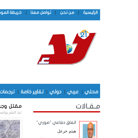
|
|
|
الرئيسية
من نحن
تواصل معنا
خريطة المو
محلي
|
عربي
|
دولي
|
تقارير خاصة
|
ترجمات
مـقـالات
مقتل وجر
تم النشر بواس
اتفاق دفاعي "صوري"
هيثم خزعل