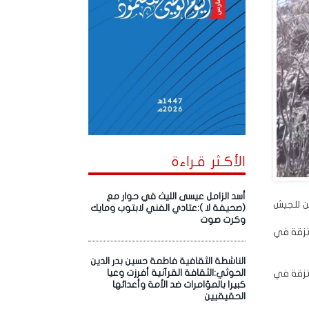
الأكـثر قـراءة
أسد الزامل عيسى الليث في حوار مع
ن للجيش
(صحيفة لا ):عتادي الفني لابتوب ومايك
وكرت صوت
تزقة في
الناشطة الثقافية فاطمة حسين بدر الدين
تزقة في
الحوثي:الثقافة القرآنية أفرزت وعيا
كبيرا بالمؤامرات ضد الأمة وأعدائها
الحقيقيين