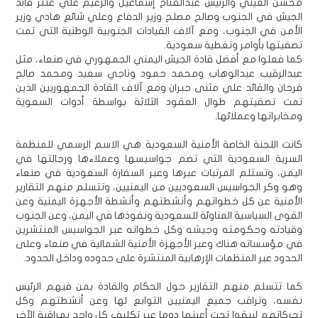
محسن العيني والرئيس عبدالفتاح إسماعيل والزعيم علي عنتر قائد
الجيش في الجنوب وصالح مصلح وزير الدفاع وعلي شائع هادي وزير
الأمن في الجنوب، ومع آلاف القيادات الجنوبية الوطنية التي تمت
تصفيتها بأوامر وتغطية سعودية.
كما فعلوا مع أفضل قادة الجيش اليمني الجمهوري في صنعاء، مثل
عبدالرقيب عبدالوهاب ومحمد حمود وناجي سعيد ومحمد صالح
فرحان والقائد علي مثنى جبران ومع آلاف القادة الجمهوريين الذين
تمت تصفيتهم طوال العقود الثلاثة بواسطة أدوات السعوية
ومخابراتها وعملائها.
كانت اللجنة الخاصة الأمنية السعودية هي الاسم الرسمي للمنظمة
السرية السعودية التي تضم جواسيسها وعملاءها ورجالتها في
اليمن، وتستلم المرتبات عبرها وعبر السفارة السعودية في صنعاء
وهو وكر الجواسيس السعوديين من اليمنيين، وتتسلم منهم التقارير
الأمنية عن كل خطواتهم وأنشطتهم وأنشطة الأجهزة اليمنية وعن
القوى السياسية المناوئة للسعودية ونفوذها في اليمن، وعن الجنوب
وقيادته وحكومته وجيشه وكل خطواته عبر الجواسيس المنتشرين
في مؤسساته هناك وعبر الأجهزة الأمنية الشمالية في صنعاء وعلى
الحدود عبر المنظمات الإرهابية المنتشرة على حدوده وداخل الحدود.
كما تتسلم منهم التقارير حول الحكام والقادة بمن فيهم الرئيس
نفسه، وتراقب جميع اليمنيين التوابع لها وعن أنشطتهم وكل
تحركاتهم ليبقوا تحت أعينها دوما عبر تكليف كل واحد بمراقبة الآخر