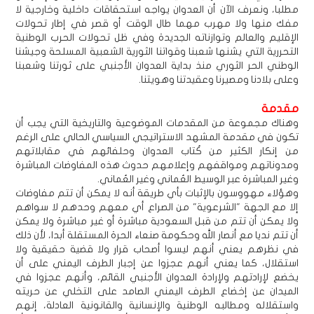
مطلبا، ونعرف الآن أن العدوان يواجه استحقاقات داخلية وخارجية لا
مفك منها ولا مهرب مهما طال الوقت أو قصر في إطار تحولات
الإقليم والعالم وتوازناته الجديدة وفي ظل تحولات الحرب الوطنية
التحررية التي يشنها شعبنا وقواتنا الثورية الشعبية المسلحة وجيشنا
الوطني الحر الثوري منذ بداية العدوان الأجنبي على ثورتنا وشعبنا
وعلى بلادنا ومصيرنا وعقيدتنا وهويتنا.
مقدمة
وهناك مجموعة من المقدمات الموضوعية والتاريخية التي يجب أن
تكون في مقدمة المشهد الاستراتيجي السياسي الحالي على الرغم
من إنكار الكثير من كُتاب العدوان وحلفائهم في مقابلاتهم
ومدوناتهم ومواقفهم وإعلامهم حدوث هذه المفاوضات المباشرة
وغير المباشرة عبر الوسيط العُماني وغير العُماني.
وهؤلاء مهووسون بالإثبات بأي طريقة أنه لا يمكن أن تتم مفاوضات
إلا مع الجهة "الشرعوية" من الصراع أي معهم وحدهم لا سواهم
ولا يمكن أن تتم من قبل السعودية مباشرة أو غير مباشرة ولا يمكن
أن تتم نديا مع أنصار الله وحكومة صنعاء الحرة المستقلة أبدا، لأن ذلك
في نظرهم يعني أنهم ليسوا أصحاب قرار ولا قضية حقيقية ولا
استقلال، كما يعني أنهم عجزوا عن إجبار الطرف اليمني على أن
يخضع لإرادتهم ولإرادة العدوان الأجنبي القائم، وأنهم عجزوا في
الميدان عن إخضاع الطرف اليمني الصامد على التخلي عن حريته
واستقلاله ومطالبه الوطنية والإنسانية والقانونية العادلة، إنهم