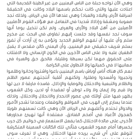
وهي الآن تواجه جبلة من الناس اليمنيين من غير الطينة القديمة التي
اعتادت عليها والتي كانت تحكم باسمها البلاد وكانت في الحقيقة
(سراقة الأرض والبلاد والعباد) وهي عندها الآن في الرياض، ولذلك تجد
صعوبة ومشقة وإذلالا شديدا في التعامل مع هؤلاء القوم الأصليين
الأصيلين من أهل البلاد والأرض والعرض، ولم تكن تتخيل يوما أنها
سوف تجد نفسها وقد جلست إليهم تفاوض في البحث عن مخرج
سلم وأن عليها أن تفهم الواقع الجديد وتؤمن به إن أرادت أن تفوز
بسلم شريف حقيقي مع اليمنيين، وأن اليمني كائن مقدس لا يقبل
الطغيان عليه ولا على الناس الآخرين في الكون الإنساني ولا الافتئات
على الحقوق مهما تكن بسيطة وقليلة، فالحق حق والعبرة في
معانيها لا في كمياتها ولا التطاول على الكرامة.
نعم كان هناك أناس أوباش باسم اليمنيين باعوا واشتروا وخانوا وظلموا
وتجبروا وأفسدوا وضللوا، ولكنهم أقلية أنتجتهم عصور الظلم
والظلام والتبعية والاحتلال والوصاية والإذلال، فاسدة مارقة لا دين لها
ولا قيم ولا إيمان ولا ولاء لوطن أو لعقيدة أو لدين، وكل الشعوب
يظهر فيها مثل أولئك في عصور الانحدار والانحلال والاحتلال، ولذلك
عندما يسارع إلى الهرب في المواقع والوقعات وعندما تشجر الأمور
والدوائر تحتدم وأغلبهم في الرياض الآن وهي كانت تسمنهم طويلا
كعجول الأعياد في أضخم الفنادق، معتقدة أنها تهيئ محاورها
الأخرى على مائدة الاحتلال كما يفعل الاستعمار في خواتيم كل حرب
يخسرها أمام صمود الشعوب فتأتي تلك الكائنات السمينة المتكرشة
لتوقع على أي شيء يريده منها الاحتلال، وهي لا تعرف سوى