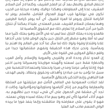
احتضان البنادق والنصال بعد أن عز الصلح الشريف، وكلما لاح أمل السلام
المشرف عدنا إلى المفاوضات وهكذا دواليك، وهذه مرحلة من الحرب
تكون في نهاياتها قرب انهيار العدوان الشامل، فالسلم يوفر له
الكرامة للتنازل ويوفر لنا العزة للقبول، أي أنه يوفر كرامة الطرفين
وهما يعملان للسلام الشريف، فنحن المعتدى علينا لا يمكننا أن نتنازل
كثيرا من أجل السلام إذا تعارض ذلك مع الحقوق الأساسية لنا.
فالعدو وحده يملك التنازل عما ليس له في الأصل وهو يملك كثيرا مما
ليس له أصلا وهو مضطر إلى التنازل حين يكون الوطن قادرا على أخذها
غلابا واقتدارا وقوة ولولا ذلك لما سأل عنا أحد في العالم ولا اهتم بنا
وبمآسينا، ونحن ندرك هذه الحقيقة ونفهم مقتضياتها جيدا من
واقع حقائق الموازين في القوة على الأرض.
إن العدو تذكر وحدة الدم والقربى والعروبة والإسلام وأصل العرب
والحضارة فقط حين لسعته وألهبته صواريخنا ومسيراتنا وحين اختبر
قوة إرادتنا وبأس عزمنا ومدى صبرنا وتحملنا واستعدادنا للتضحية في
سبيل ما نؤمن به من مبادئ وأهداف وحقوق وعقائد، وليس الهدف
هنا التباهي وإنما التذكير بالحقائق الأساسية.
لقد اعتادت السعودية في الماضي التأمل مع مرتزقتها من السلطة
والمعارضة وكلهم من إنتاج أكياسها ومناوراتها ومؤامراتها، وكانت لا
تجد أي مشقة في الحصول على أي شيء تريده حين تطالبهم به،
فهم أذلاء أمامها كأي لص وهو يبيع ما لا يملك لسيده وولي نعمته،
فهو لا يقوى على معارضته ولا مناقشته وإنما ينفذ فورا ما يريده
الولي المنعم صاحب اليد العليا.