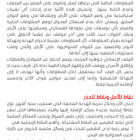
المفاوضات الحالية التي ترعاها عُمان وتقوم على الفصل بين الملفات
وعدم الخلط بينها، وتفترض هذه الآلية عدم إحداث أي تغيرات
استراتيجية في وضع القوات على الأرض وإبقاءها في وضع التوازن
السابق، ويعني ذلك عدم استغلال العدوان لوضع المفاوضات الجارية
والقيام بأي توسعات في نفوذها العسكري وسيطرتها على الأرض
وبقاء القوات حيث كانت في آخر موقف تم عشية الاتفاق على
الهدنة بغرض المفاوضات، لأن المفاوضات تشترط احترام الهدنة وتهدئة
التوتر والتصعيد بين القوات المتواجهة على الأرض والتي وصلت
مستويات التصعيد بينها إلى أعلاها.
الملف الإنساني جوهره المرتبات ورفع الحصار عن الموانئ والمطارات
وإطلاق الأسرى ووقف النار وإظهار النوايا الطيبة تجاه كل طرف بحيث لا
يحس كل طرف أنه يستغفل خلال المفاوضات وأنها تهدف لا إلى
التهدئة الحقيقية وإنما إلى تعديل موازين قوى الآخر وتحسين
أوضاعه الحربية فقط.
نقاط للأمل ونقاط للحذر
حتى الآن وخلال تجربة الهدنة السابقة التي استمرت ستة أشهر، فإن
نقاطا إيجابية عديدة يمكن الإشارة إليها والبناء بمقتضاها التى تبشر
بخير إذا احترمت واستمرت على نفس المنوال وتجنب المسائل السلبية
التي تباعد الطرفين عن النقاط المشتركة، وأهم النقاط الإيجابية هي:
1. توفر رغبة لدى الطرفين للبحث في وسائل سلمية للخروج من كارثة
الحرب العدوانية ضد اليمن.