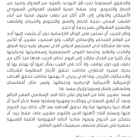
والحقوق المسلوبة تحت ظل التهديد بالمزيد من العدوان ومزيد من
الحصار والتجويع، وقد سقط ضحية الطغيان العدواني السعودي
الأمريكي والدولي إلى الآن أكثر من نصف مليون ضحية من أبناء
الشعب اليمني نتيجة الحصار والمنع والتجويع والحرمان والقصف
والتقتيل العشوائي بغير رحمة أو خجل.
وكان للحرب أن تستمر على الوتائر اللاإنسانية دون أن يلتفت إليها أحد
من العالم المتحضر والإنساني الزائف، ولو استمرت عشرين أو ثلاثين
عاما فلا مشكلة لدى المجتمع الدولي الذي تسيطر عليه نزعة النفاق
والكذب والظلم وخدمة القوى الاستعمارية وسماسرتها وجبابرتها
وأن كثيرا من البلدان مازالت إلى اليوم تخاض الحرب ضدها منذ أكثر من
نصف قرن دون توقف، ولا أحد في الغرب يسأل عنها أو يهتم بها أو
يحرك ضميره الحضاري مادامت تحقق الأرباح المطلوبة للشركات
والاحتكارات الكبرى، وما الذي يجري، لا يهمها مادامت تحقق أهداف
الإمبريالية الأمريكية الإجرامية وحلفائها، وليس مثال أفغانستان
وفلسطين ولبنان وسوريا وإيران ببعيد عنا.
فبعد عشرين عاما من العدوان على ذلك البلد الإسلامي الفقير الجائع
وبعد أن أرهق المعتدي ووكلاءه وقهروا وفشلوا فقط تذكر أخيرا أن
هناك حربا يخوضها عبثا ولا تحقق أهدافه بعد الآن، لذلك يريد الخروج
منها ويسلم البلاد لأهلها الذين قاتلهم عشرين عاما، فقط يريد أن
يتمكن من الخروج ويعود ساحبا أذياله المهزومة الذليلة الشبيهة
بمصيره في فيتنام منتصف سبعينيات القرن الماضي.