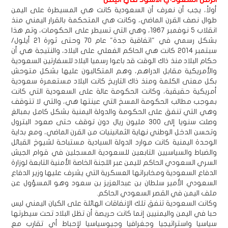
أولاً، يجب أن نعرف أن السعودية كانت هي المسيطرة على اليمن
طوال نصف القرن الماضي، وكانت هي المتحكمة بالقرار اليمني منذ
انقلاب 5 نوفمبر 1967، وهي التي تسيطر على الحكومات، وتم هذا
بشكل رسمي في "اتفاقية جدة" عام 70 وحتى ثورة 21 أيلول/
سبتمبر 2014 كانت هي الحاكم الفعلي على البلاد، والنتيجة هي أن
حكام البلاد منذ ذاك الوقت قد باعوا رسميا البلاد للسفارتين السعودية
والأمريكية مقابل الدراهم، وهم المتكالبون عليها بشكل متوحش
بكل معنى الكلمة ومنذ ذاك التاريخ كانت البلاد مستعمرة سعودية
أمريكية حقيقية، وكانت الحكومة عالة على السعودية التي كانت
بموجب مطالب الحكومة المسخ التي عينتها هي، والتي لا تتوقف
وهي التي تنفق على الحكومة والدولة اليمنية بشكل كامل بمبالغ
وصلت سنويا إلى 300 مليون ريال دون توقف حتى صعود البترول
وتحسن الدخل الوطني نهاية الثمانينيات من القرن الماضي، ومع بداية
الوحدة اليمنية كانت موارد الدولة السيادية مستباحة لشيوخ القبائل
والضباط والسياسيين التابعين للسعودية المسجلين في قوام الجيش
السري السعودي الحاكم لليمن عبر اللجنة الخاصة الأمنية التابعة لوزارة
الدفاع السعودية ومخابراتها العسكرية التي يشرف عليها وزير الدفاع
السعودي الأمير سلطان بن عبدالعزيز بن سعود وهو المسؤول عن
ملف اليمن في القصر السعودي الحاكم.
وكانت السعودية تنفق تلك الإنفاقات الهائلة على الكيان اليمني ليس
حبا في اليمن واليمنيين إنما كانت حريصة أن تظل البلاد تحت سيطرتها
سياسيا واستراتيجيا وجغرافيا وجيوسياسيا لإحباط أي تقارب مع