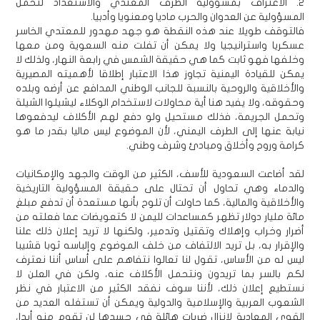
2. الاعتراف بمسؤولية الطرف المعتدي والاستعداد لتحمل
المسؤولية عن العدوان والحرب ماديا ومعنويا وأدبيا.
فالتوقف طويلا عند هذه النقطة هو جهد مهدور للمعتدي الخاسر
عسكريا واسترانيجيا ولا يمكن أن تفلت منه السعوية ومن معها
وخلفها فهو ثابت كما هي حقيقة الشمس في رابعة النهار، ولذلك لا
يمكن للقيادة اليمنية تجاوز هذا الاعتبار إطلاقا لأهميته المصيرية
والأخلاقية والروحية بالنسبة للجانب الوطني المدافع عن أرضه وبلده
وحقوقه، ولا يفيد هنا أية محاولات لاستخدام الوكلاء ليشيلوا الشيلة
وتحمل الجريمة، فذلك مستحيل ولو دفع لهم الأكلاف ليدفعوها
نيابة عنها إلى الطرف اليمني، لأن الموضوع ليس ماليا بقدر ما هو
كرامة وروح وأخلاق ومبادئ وشرف وطني.
لقد أضاعت السعودية للأسف، الكثير من الوقت والجهد والإمكانيات
والدماء وهي تحاول أن تحتال على حقيقة المسؤولية التاريخية
والأخلاقية والمالية، كما حاولت أن تلوح بأنها مستعدة أن تدفع مبلغ
مائة مليار دولار تظهر كمساعدات لليمن لا كتعويضات عما فعلته من
أضرار وخراب وإهلاك وتقتيل وتدمير، ولكنها لا تريد إعلان ذلك علنا
والإقرار به، بل تريد الالتفاف من خلف الموضوع وإلباسه ثوبا قشيبا
ليس له من الأساس، تقول لنا تعالوا نتفاهم على أساس أننا نعترف
لكم بالسر بما تريدون ونتحمل الأكلاف عنه، ولكن في العلن لا
نستطيع إعلان ذلك، لأننا سوف نفقد الكثير من الاعتبار في نظر
الشعوب العربية والإسلامية والدولية ويمكن أن تستغله العديد من
القوى المعادية لإنزال ضربات هائلة في جسدها لن تقوم منه أبدا،