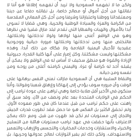
ولكن ما لا تفهمه السعودية ولا تريد أن تفهمه إطلاقا هو أننا لا
نقاتلها من أجل أموال أو مصالح خاصة، بل نقاتله دفاعا عن ديننا
ومعتقداتنا ووطننا واعتباراتنا وشرفنا ومن أجل كل المعاني المقدسة
من الكرامة والعزة والسيادة الوطنية والحرية، وهي قضايا لا تسوى
أبدا بالأموال والهبات والعطايا التي تقدم لبلد مازال فقيرا في نظرها
وهو في الواقع أغنى منها لولاها ولولا تدخلاتها واحتلالها،
فالتخلص منها ومن تدخلاتها واحتلالها ضرورة حياتية ووجودية
عقيدية للأجيال اليمنية القادمة ولا فكاك من ذلك أبدا، وهذه
مشكلتها وليست مشكلتنا، وكل إصرار على أنها كلية القدرة، جبروتية
الإرادة والقوة هو منطق سخيف لا أساس له في الواقع ولا يمكن أن
يقبله أحد له كرامة أو عزة، واليمني كرامته أغلى من روحه ومن
نفسه ومن حياته.
والنقاط السلبية هي أن السعودية مازالت تمني النفس برهانها على
الوقت وأن مروره سوف يؤدي إلى إنهاكنا وإرهاق شعبنا وقواتنا، وأننا
سنكون في الأخير أقل صلابة خاصة وهي تراهن على عودة ترامب إلى
الحكم في الولايات المتحدة بعد عام ونصف من الآن، وقد سبق أن
راهنت على حكم ترامب من قبل عندما كان في طور صعوده الأول،
ولم تحقق الكثير بل العكس هو ما حصل فقد تطورت قدرات الجيش
واللجان إلى مستويات لم تكن قد ظهرت من قبل، ومع ذلك يمكن
الاعتراف بأنها حققت في عهد ترامب مستويات هائلة من التسليح
والخبراء والاستشارات وخدمات المخابرات والتجسس والإرهاب والتعمير
والاستهداف، ولكن ذلك لم يغير التوازنات لصالح عدوانها وحربها، بل