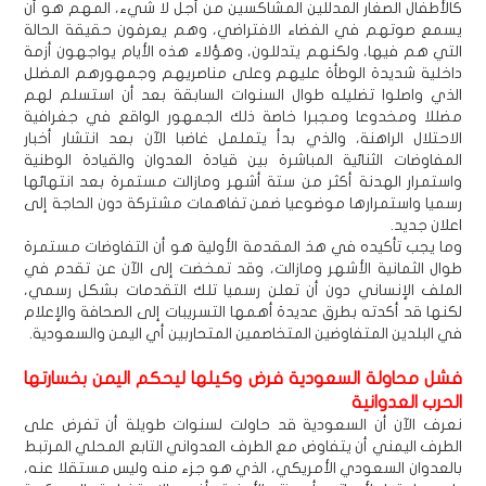
كالأطفال الصغار المدللين المشاكسين من أجل لا شيء، المهم هو أن
يسمع صوتهم في الفضاء الافتراضي، وهم يعرفون حقيقة الحالة
التي هم فيها، ولكنهم يتدللون، وهؤلاء هذه الأيام يواجهون أزمة
داخلية شديدة الوطأة عليهم وعلى مناصريهم وجمهورهم المضلل
الذي واصلوا تضليله طوال السنوات السابقة بعد أن استسلم لهم
مضللا ومخدوعا ومجبرا خاصة ذلك الجمهور الواقع في جغرافية
الاحتلال الراهنة، والذي بدأ يتململ غاضبا الآن بعد انتشار أخبار
المفاوضات الثنائية المباشرة بين قيادة العدوان والقيادة الوطنية
واستمرار الهدنة أكثر من ستة أشهر ومازالت مستمرة بعد انتهائها
رسميا واستمرارها موضوعيا ضمن تفاهمات مشتركة دون الحاجة إلى
اعلان جديد.
وما يجب تأكيده في هذ المقدمة الأولية هو أن التفاوضات مستمرة
طوال الثمانية الأشهر ومازالت، وقد تمخضت إلى الآن عن تقدم في
الملف الإنساني دون أن تعلن رسميا تلك التقدمات بشكل رسمي،
لكنها قد أكدته بطرق عديدة أهمها التسريبات إلى الصحافة والإعلام
في البلدين المتفاوضين المتخاصمين المتحاربين أي اليمن والسعودية.
فشل محاولة السعودية فرض وكيلها ليحكم اليمن بخسارتها
الحرب العدوانية
نعرف الآن أن السعودية قد حاولت لسنوات طويلة أن تفرض على
الطرف اليمني أن يتفاوض مع الطرف العدواني التابع المحلي المرتبط
بالعدوان السعودي الأمريكي، الذي هو جزء منه وليس مستقلا عنه،