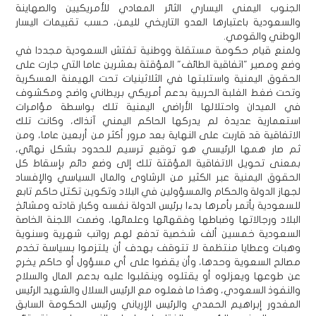
الجنوب اليمني اليساري الثائر المعادي للأمريكيين والصهاينة
والسعودية باعتبارها العدو التاريخي لليمن، حسب تقييمات اليسار
الوطني والقومي.
ولمنع قيام حكومة مستقلة ووطنية تفتش السعودية مجددا في
وضع ومصير "اتفاقية الطائف" المؤقتة بعشرين عاما التي جارت على
الحقوق اليمنية واستلبتها في الثلاثينيات تحت الهيمنة العسكرية
وتحت ضغط الغلبة الحربية بدعم أمريكي بريطاني واضح ومكشوف
في الميدان واحتلالها الأراضي اليمنية تلك بواسطة مؤامرات
استعمارية عديدة لم يدركها الحاكم اليمني آنذاك، وكانت تلك
الاتفاقية قد قاربت على النهاية بعد مرور أكثر من أربعين عاما، ومن
ثم صار همها الرئيسي هو توقيع ترسيم للحدود بشكل نهائي،
بمعنى تحويل الاتفاقية المؤقتة تلك إلى وضع دائم بإسقاط كل
الحقوق اليمنية عبر الكثير من الرشاوى والمال السياسي والإفساد
لجهاز الدولة والحكام والمسؤولين في البلاد وتكوين تكتل حاكم تابع
للسعودية يأتمر بأمرها بدءا برئيس الدولة نفسه وكبار قادته ومشائخ
البلاد ورجالاتها وضباطها وفقهائها وعلمائها، وضمت اللجنة الخاصة
السعودية خمسين ألف شخصية تدفع لهم رواتب شهرية وسنوية
وهبات وعطايا منتظمة لا تتوقف بهدف أن يلتزموا بسياسة تخدم
مصالح السعوية وحدها، وأن يقضوا على أي مسؤول أو حاكم يخرج
عن طوعها ويعزلوه أو يقتلوه وينقلبوا عليه بدعم المال والسلاح
والنفوذ السعودي، وهذا ما فعلوه مع الرئيس السلال والشهيد الرئيس
المغدور إبراهيم الحمدي والرئيس الإرياني ورئيس الحكومة السابق