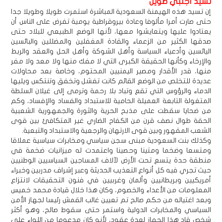
تسيد أجنبي طويل
إن تسيد هذه الهيمنة السعودية المباشرة استمرت طويلا وطويلا جدا
حتى صارت أمرا مألوفا وعادة بيروقراطية يومية تفرض على الناس أن
يعتادوا عليها ويتعايشوا معها، لأنها الوضع الطبيعي للبلاد حتى
صدقها الكثير من الزعماء والقادة المغفلين والمضللين والبائسين
اليائسين وأدعياء السياسة وأهل الشوكة وأهل الحل والعقد والربط
والإرخاء وكأنها الحقيقة الكبرى التي لا مفك منها ولا معد ولا مفر
منها، قدر الأقدار ومصير اليمنيين المحتوم، وخاصة بعد محاولات
عديدة للتخلص من الوضع القائم كانت تفشل وتخفق وتنتكس ويليها
الدماء والرؤوس التي تقع وتباد بلا رحمة وترمى إلى غيلان السلطة
المتغولة التابعة العميلة الحامية للاستبداد والفساد والإفساد، وكم
من ضحايا سقطت على مذبح الحرية والثورة والجمهورية الشعبية
الحقة طوال نصف قرن من الكفاح الضاري غير المتكافئ بين قوى
الشعب المقهور وبين قوى الارتهان والرجعية والاستبداد والتبعية.
وكذلك بنت السعودية مبنى سجن سياسي ومخابرات سياسية عملاقا
ومتسعا وضخما ومتينا وحصينا واعتمدت له ميزانيات ضخمة في
منطقة حدة يتسع تحت الأرض لآلاف المساجين السياسيين الوطنيين
حيث تجري فيه كل أنواع التعذيب الحديثة وعبر إشراف مدربين وخبراء
أمريكيين وبريطانيين وألمان وغربيين في فنون التحقيقات لانتزاع
المعلومات من الأعداء والخصوم، وكان هذا خلال قيادة محمد خميس
وبعد اغتياله من حكم صالح تم تعيين غالب القمش رئيسا لجهاز الأمن
السياسي والمخابرات الدولية واستمر حتى سقوط صالح، وهو أكثر
شخص قاد هذا الجهاز لعدة عقود، لأنه كان مدعوما من اللواء علي