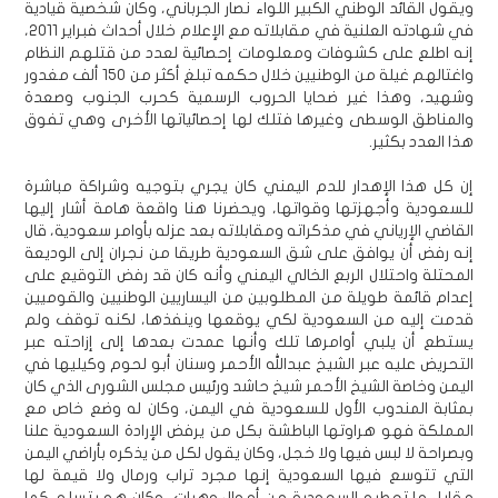
ويقول القائد الوطني الكبير اللواء نصار الجرباني، وكان شخصية قيادية
في شهادته العلنية في مقابلاته مع الإعلام خلال أحداث فبراير 2011،
إنه اطلع على كشوفات ومعلومات إحصائية لعدد من قتلهم النظام
واغتالهم غيلة من الوطنيين خلال حكمه تبلغ أكثر من 150 ألف مغدور
وشهيد، وهذا غير ضحايا الحروب الرسمية كحرب الجنوب وصعدة
والمناطق الوسطى وغيرها فتلك لها إحصائياتها الأخرى وهي تفوق
هذا العدد بكثير.
إن كل هذا الإهدار للدم اليمني كان يجري بتوجيه وشراكة مباشرة
للسعودية وأجهزتها وقواتها، ويحضرنا هنا واقعة هامة أشار إليها
القاضي الإرياني في مذكراته ومقابلاته بعد عزله بأوامر سعودية، قال
إنه رفض أن يوافق على شق السعودية طريقا من نجران إلى الوديعة
المحتلة واحتلال الربع الخالي اليمني وأنه كان قد رفض التوقيع على
إعدام قائمة طويلة من المطلوبين من اليساريين الوطنيين والقوميين
قدمت إليه من السعودية لكي يوقعها وينفذها، لكنه توقف ولم
يستطع أن يلبي أوامرها تلك وأنها عمدت بعدها إلى إزاحته عبر
التحريض عليه عبر الشيخ عبدالله الأحمر وسنان أبو لحوم وكيليها في
اليمن وخاصة الشيخ الأحمر شيخ حاشد ورئيس مجلس الشورى الذي كان
بمثابة المندوب الأول للسعودية في اليمن، وكان له وضع خاص مع
المملكة فهو هراوتها الباطشة بكل من يرفض الإرادة السعودية علنا
وبصراحة لا لبس فيها ولا خجل، وكان يقول لكل من يذكره بأراضي اليمن
التي تتوسع فيها السعودية إنها مجرد تراب ورمال ولا قيمة لها
مقابل ما تعطيه السعودية من أموال وهبات، وكان هو يتسلم كما