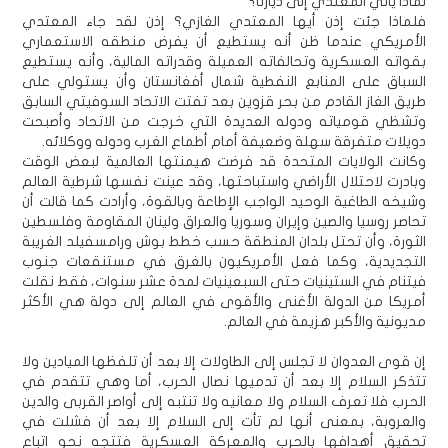
لماذا يأتي المعتدي إلى ديارنا؟
فلماذا جئت إذن أيها المعتدي الغازي؟ إذن لقد جاء المعتدي
الأمريكي عندما ظن أنه يستطيع أن يفرض منطقه الاستعماري
بقواته العسكرية وتحالفاته العميلة وقدراته المالية، وأنه يستطيع
السباق على المنابع النفطية شمال أفغانستان وأن يستولي على
طريق الغاز القادم من بحر قزوين بعد تفتت الاتحاد السوفيتي السابق
وتشظي قومياته ودوله العديدة التي خرجت من الاتحاد وأصبحت
دويلات متفرقة سهلة وضعيفة أمام أطماع الغرب ودوله ووكلائه.
وكانت الولايات المتحدة قد فرضت هيمنتها العالمية لبعض الوقت
وبادرت لاحتلال الأراضي واستباحتها، وقد عينت نفسها شرطية العالم
وشيخه الطاغية الوحيد الواجب الإطاعة وبالقوة، وأرادت كما قالت أن
تحاصر روسيا والصين وإيران وسوريا والعراق ولينان المقاومة وفلسطين
الثورة، وأن تحتل بلدان المنطقة حسب خطط بوش ورامسفيلد الغريبة
التجديدية، وكما فعل الأمريكيون بالغرق في مستنقعات جنوب
فيتنام في الستينيات حتى السبعينيات لمدة عشر سنوات، فقط نقلت
أمريكا من الدولة الأغنى والأقوى في العالم إلى دولة هي الأكثر
مديونية والأكبر هزيمة في العالم.
إن قوى العدوان لا تجلس إلى الطاولات إلا بعد أن تلفظها الميادين ولا
تتذكر السلام إلا بعد أن تدميها نصال الحرب، أما وهي تتقدم في
الحرب فلا تعرف السلام ولا معانيه ولا تنتبه إلى أواصر القربى والدين
والعروبة، بمعنى أنها لم تأت إلى السلام إلا بعد أن فشلت في
تحقيق أهدافها بالحرب والمعركة العسكرية فتتجه نحو اتباع