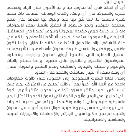
الحربي الأول.
أي أن الحالة هي أننا نفاوض بيد واليد الأخرى على الزناد ونستعد
للحرب والمعركة في أي وقت، وهناك الوساطة العُمانية ذات قيمة
كبيرة بالنسبة لنا، لأننا نثق بها جيدا ونترك لها الفرصة لكي تنجح
لمصلحة الطرفين، ونحن حريصون أن نحقق لشعبنا بعض الانفراجات
ولو كانت جزئية فهي مفيدة لهم ولنا وسوف تفيدنا في المستقبل
بالمزيد من الصمود والاستعداد، فيجب ألا تأخذنا الأوهام ولا نقع في
حالة التشاؤم الزائد والتفاول المتطرف فكلاهما ضاران، وإنما نكون
واقعيين ويقظين ولا ننسى طبيعة العدوان وأهدافه، ولا نتأثر بحملات
الغسيل العقلية التي تطلقها أبواق العدوان وتوابعه ومحللوه
المتوهمون البائسون والنائحون على مصيره، وإنما نتسلح بالثبات
والوضوح واليقظة والهدوء والسكينة وعدم التشنج والعويل، ففي
أي وقت يمكن أن تنهار المباحثات والحجة على العدو.
ولكن، لماذا اضطرت السعودية إلى الجلوس على طاولة مفاوضات
واحدة مع أنصار الله أخيراً بعد أن ظلت تمتنع عن الاعتراف بهم طرفا
رئيسيا في الحرب وتنكر مسؤوليتها عن العدوان وتنكر أنهم القوة
التي تحاربها في اليمن وأنهم القوة التي تعوق تقدمها لتحتل اليمن
والسيطرة عليه وعلى ثرواته وتكبدها الهزائم في جميع الجبهات
التي تربو على خمسين جبهة حربية طوال ثمانية أعوام من العدوان
والحرب لم تجن خلالها سوى الهزائم والإخفاقات والانهيارات الحربية
والسياسية والاستراتيجية.
الزمن السعودي الأسود في اليمن