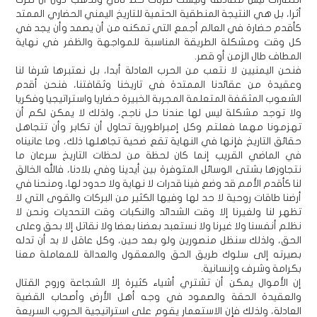
أثرا، بل هي النتيجة المنطقية الحتمية للتاريخ اليمني الحضاري الممتد
كأقدم حضارة في العالم أجمع التي تمكنه من أن يصمد وأن يجد في
كل وقت ومشكلة الطريقة المناسبة للمواجهة والظفر في نهاية
المطاف طال الزمن أو قصر.
فنحن اليمنيين لا نتعب من الحرب العادلة أبدا، بل نعتبرها شرفا لنا
وعقيدة من عقائدنا الممتدة في تاريخنا وثقافتنا، فنحن أقدم
الشعوب المثقفة المتعلمة المجربة الخبيرة حضاريا واستراتيجيا وفكريا
ولا توجد مشكلة ليس لها عندنا حل ناجح، ولذلك لا يمكن لكم أن
تهزمونا مهما فعلتم وكل إمبراطورية تحاول أن تكابر وأن تتجاهل
حقائق التاريخ فإنها في النهاية تقع ضحية تجاهلها ذلك، وما عانيناه
في الماضي القريب إنما كان لحظة من لحظات التاريخ سرعان ما
نتجاوزها بشتى الوسائل المتوفرة بين أيدينا وفي بلادنا، فالله الخالق
لنا كأقدم الأمم قد وضع فينا قدرات لا نهاية ولا حدود لها، ومنحنا في
أرضنا طاقات روحية لا حد لها وفيها الكثير من البركات والقوى التي لا
تظهر لنا ولغيرنا إلا وقت الشدائد والنكبات وقت التحديات ونحن لا
نظلم أنفسنا ولا غيرنا ولا نستعبد بعضنا بعضا ولا نقاتل إلا بحق وعلى
الحق، ولذلك سنظل منصورين ولو بعد حين، وكل عاقل لا بد أن تدله
بصيرته إلى سلوك طريق الحق والمعقول والعدالة للمعاملة معنا
بكرامة وشرف وإنسانية.
إن الأموال يمكن أن تشتري أشياء كثيرة إلا الشجاعة وروح القتال
والعقيدة الحقة والصمود في وجه أهل الأرض وأصحاب القضية
العادلة، ولذلك فإن الاستعمار يقوم على استراتيجية الحروب السريعة