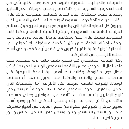
والمرتبات والميزانيات التنموية وغيرها من مصروفات كلها تأتي من
هبة السعودية السنوية التي كانت تقدر بحسب صرفيات العام السابق
ونهاياته تقوم متطلبات العام الجديد كميزانية مفتوحة تؤكد على
إبقاء اليمن محتاجة دوما للسعودية، وتجند المسؤولين اليمنيين الذين
يهبرون كل الموارد المالية إلى بطونهم وجيوبهم ثم يهمون لاستلام
المرتبات الخاصة من السعودية ولجنتها الأمنية الخاصة، وهكذا كانت
السعودية تسيطر على اليمن وحكامها بوسائل عديدة في وقت واحد
بهدف إحكام الطوق على كل شخصية مسؤولة، إذ تحولها إلى
رأسمالية تجارية وثرية طفيلية كبرى في غضون أيام فقط، وهي أسرع
عملية للترسمل في العالم كله.
وكان الهدف الاجتماعي هو تخليق طبقة مالية ثرية معتمدة كلية
على المال السعودي وعلى النفوذ السعودي الواسع الذي يخترق كل
مجال دون مقاومة، وكانت تلك أهم آلية ناعمة للسيطرة قبل
استخدام السلاح والعنف والضغط عند الضرورات بعد أن تستنفد
الوسائل الإغرائية الناعمة المريحة لكل الأطراف، أما الشخصيات التي
يمكن أن تعارض النفوذ السعودي فقد بنت السعودية أكبر سجن في
تاريخ اليمنيين يتسع لعشرات الآلاف من المواطنين وعلى مساحات
هائلة من الأرض وهو ما عرف بالسجن المركزي الكبير وهو أشبه
بسوق مركزي كبير وهو مكون من سجون عديدة في أسوار مشتركة
منه سور للسجن السياسي وسور وسجن خاص بالسجن الجنائي وسور
سجن خاص بالنساء.