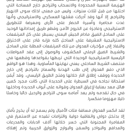
الهزيمة النسبية المحدودة والانسحاب والتراجع خارج المساحة التي
احتلها من قبل لثلاث سنوات، وليس من معنى لذلك سوى الانهيار
والتراجع إلا أنها وقد أدركت فشلها العسكري والاستراتيجي وأنها
غدت محاصرة وأسيرة الحصار على الأرض ومعرضة للتطويق
الاستراتيجي وعاجزة عن الخروج الآمن وقطع طريق إمداداتها الوحيد
على الساحل الضيق مادام الجيش اليمني يسيطر على كل المرتفعات
الاستراتيجية المشرفة على الساحل كله فإنه قادر على الاختراق
والنفاذ إلى مؤخرات العدوان من تلك المرتفعات المطلة على الساحل
والشريط الضيق الرملي المكشوف والوصول إلى عقد المواصلات
الرئيسية الاستراتيجية الوحيدة التي تربطها بقواعدها وقطعها في
منتصف الشريط الساحلي يعني نهايتها المأساوية، وهذا هو الواقع
الذي دفع العدوان إلى طلب الهدنة والسماح بالتراجع إلى خارج
الحديدة ووقف إطلاق النار خلالها وفتح الطريق الرئيسي، وقد أيقن
استحالة نجاحه في السيطرة على الحديدة التي كانت مجرد كمين
هائل معد بعناية لإغراق العدوان وقواته على أبواب الحديدة وداخلها
في حال تقدمه ولم يعد أمامه سوى التراجع والرحيل خائبا وخاسئا
ذليلا مهزوما منكسرا.
لقد انكسر العدوان مسافة مئات الأميال ولم يسمح له أن يخرج بأمان
إلا بدتخل دولي واتفاقية دولية والتزامات تقيده عن الاستمرار في
المغامرة المجنونة التي خسر خلالها آلاف الدبابات والمدرعات
والمدافع والبواخر والسفن والبوارج والزوارق الحربية وتم إهلاك