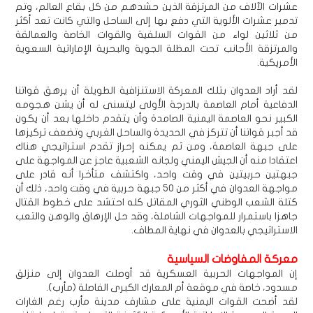
عشرات الآلاف من المرتزقة الذين حشدهم من كل بقاع العالم، وتم
تدمير عشرات الألوية التي دفع بها إلى الساحل والتي كانت تعد أكثر
من ثلاثين لواء من القوات السلفية والقوات الخاصة والعمالقة
والمرتزقة الأجانب تحت المظلة الجوية والبحرية الإماراتية السعوية
الأمريكية.
لقد أراد العدوان بتلك المعركة الاستنزافية الطويلة أن يرهق قواتنا
الدفاعية أمام العاصمة بالدرجة الأولى ليتسنى له أن يشن هجومه
الكبير نحو العاصمة اليمنية الصامدة وأن يتقدم داخلها بعد أن يكون
قد أجبر قواتنا أن تتركز في الحديدة والساحل الغربي وتضعف تركيزها
على جبهة العاصمة، ومن ثم يمكنه إحراز تقدم استراتيجي هناك
اعتقادا منه أن الجيش اليمني ولجانه الشعبية عاجز عن المواجهة على
جبهتين حربيتين في وقت واحد، واكتشف متأخرا أنه قادر على
مواجهة العدوان في أكثر من 50 جبهة حربية في وقت واحد، ذلك أن
كتلة الشعب الوطني الثوري المقاتل كله احتشد على خطوط القتال
جاهزا باستمرار للمواجهات الشاملة، وقد حل الإرهاق والوهن والتعب
الاستراتيجي بالعدوان في نهاية المطاف.
معركة المفاوضات السياسية
إن المواجهات الحربية العسكرية قد أوصلت العدوان إلى منزلق
مسدود، خاصة في موقعة أم المعارك الكبرى الفاصلة (مأرب).
لقد أضحت القوات اليمنية على مشارف مدينة مأرب رغم الغارات