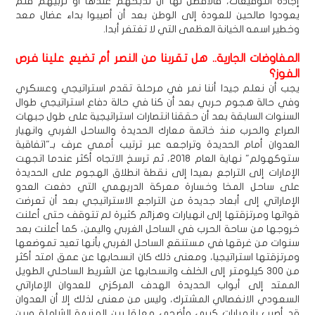
إجادة التوقيعات، فالأفضل لها أن تذبحهم عندها أو تربيهم فلم
يعودوا صالحين للعودة إلى الوطن بعد أن أصيبوا بداء عضال معد
وخطير اسمه الخيانة العظمى التي لا تغتفر أبدا.
المفاوضات الجارية.. هل تقربنا من النصر أم تضيع علينا فرص
الفوز؟
يجب أن نعلم جيدا أننا نمر في مرحلة تقدم استراتيجي وعسكري
وفي حالة هجوم حربي بعد أن كنا في حالة دفاع استراتيجي طوال
السنوات السابقة بعد أن حققنا انتصارات استراتيجية على طول جبهات
الصراع والحرب منذ خاتمة معارك الحديدة والساحل الغربي وانهيار
العدوان أمام الحديدة وتراجعه عبر ترتيب أممي عرف بـ"اتفاقية
ستوكهولم" نهاية العام 2018، ثم ترسخ الاتجاه أكثر عندما اتجهت
الإمارات إلى التراجع بعيدا إلى نقطة انطلاق الهجوم على الحديدة
على ساحل المخا وخسارة معركة الدريهمي التي دفعت العدو
الإماراتي إلى أبعاد جديدة من التراجع الاستراتيجي بعد أن تعرضت
قواتها ومرتزقتها إلى انهيارات وهزائم كثيرة لم تتوقف حتى أعلنت
خروجها من ساحة الحرب في الساحل الغربي واليمن، كما أعلنت بعد
سنوات من غرقها في مستنقع الساحل الغربي بأنها تعيد تموضعها
ومرتزقتها استراتيجيا، ومعنى ذلك كان انسحابها عن عمق امتد أكثر
من 300 كيلومتر إلى الخلف وانسحابها عن الشريط الساحلي الطويل
الممتد إلى أبواب الحديدة الهدف المركزي للعدوان الإماراتي
السعودي الانفصالي المشترك، وليس من معنى لذلك إلا أن العدوان
قد أصيب بانهيارات كبرى وأضحى معلقا بين الهزيمة الشاملة وبين