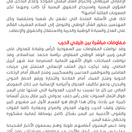
الإماراتي البريطاني واحترام الشأن اليمني الموحد وعدم التدخل في
الشؤون اليمنية واسترجاع الحقوق اليمنية أيا كانت ومهما تكن
الصعوبات الماثلة أمامها؟
تلك هي الأسئلة الملحة التي تشغل بال شعبنا ومثقفينا وكل
المهتمين بتطور الشأن الوطني والتوصل إلى السلام المشرف القائم
على العدل والسيادة الوطنية والحرية والاستقلال والحقوق والإنصاف.
مفاوضات مباشرة بين طرفي الحرب
وقد تواصلت المفاوضات بين السعودية كرأس وقيادة للعدوان على
اليمن وبين الوفد الوطني المفاوض برئاسة محمد عبدالسلام، وقد
تواصلت المباحثات طوال الأشهر الثمانية المنصرمة منذ شهر أبريل
الماضي، وقد تركزت حول الملف الإنساني المتمثل في مرتبات
العاملين والموظفين المدنيين والعسكريين وفتح المطار أمام الرحلات
الجوية وفتح الميناء أمام الملاحة والتجارة ورفع الحصار الجوي
والبحري ودفع تكاليف العدوان وأغرامه الإنسانية من خلال التعويض
المالي عن كل ما تسببت به الحرب العدوانية التي شنتها على اليمن
طوال الثمان السنوات على رأس حلف عدواني كبير مازال يحتل أقساما
كبيرة من بلادنا، وكان هذا الإطار هو القسم الأول من مشروع كبير
يتناول وقف الحرب وإنهاء العدوان والصراع ومغادرة كافة القوات
والقوى الأجنبية عن اليمن بشكل كامل بوساطة عُمانية مشكورة
وتحظى بثقه اليمن.
وقد حبس اليمنيون أنفاسهم طويلا وهم يسمعون الأخبار الشحيحة
عما يجري سرا في عُمان والأردن من مفاوضات ومباحثات، وقد أكد