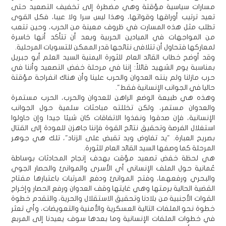
مسارات سياسية مؤقتة وهي مضطرة إلى تخفيف التصعيد حتى
تعيد ترتيب أوراقها وقواتها، وهذا ليس سرا ولا عيبا، فكل القوى
تطلب مثل هذه المسارت في ظروف معينة من الحرب، وحين تتعب
من المواجهات في الميادين الحربية وبعد أن تتأكد أنها خاسرة
لمعاركها فتحاول أن تتلافى نتائجها قدر الممكن للتسويات المرحلية.
وقد أوضح خطاب القائد العام للثورة اليمنية السيد العلم أبو جبريل
بمناسبة يوم الشهيد قائلاً: إننا في مرحلة خفض التصعيد وأننا في
حرب مازلنا ولم ينته العدوان والحرب علينا وأن هناك انفراجة مؤقتة
حاليا في الجوانب الإنسانية فقط".
وهذه هي طبيعة الوضع الراهن للعدوان والحرب، الحرب مستمرة
والعدوان مستمر، ولكن تخللته مباحثات سلمية حول الجوانب
الإنسانية، فإن صدقوا ونفذوا الاتفاقات كان شيئا جيدا وإن حاولوا
استغلال الفرصة وتحقيق نتائج القوة فإننا جاهزن للعودة إلى القتال
بصريح العبارة. "يد تفاوض ويد تقبض على الزناد"، تلك هي جوهر
المرحلة كما وصفها السيد القائد العام للثورة.
هي لحظة خفض تصعيد مؤقت بهدف إنجاح المحادثات بوساطة
عُمانية حول الملف الإنساني أي الأسرى والموانئ والحصار الجوي
والبحري ورفعهما، وفتح الموانئ ودفع المرتبات باعتبارها مفتاح
القضية الحالية برمتها وهي غايتها وقف العدوان ورفع الحصار وإخراج
القوات الأجنبية من بلادنا وتحقيق الاستقلال والحرية، والتقدم خطوة
خطوة نحو الملفات التالية العسكرية والأمنية والتعويضات، وأي تعثر
في خطوات الملفات الإنسانية وما بعدها سوف يعيدنا إلى المربع