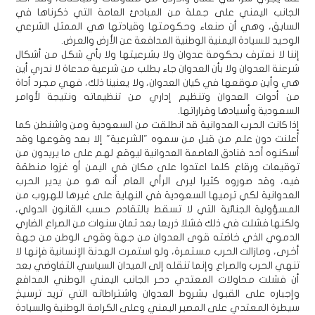
الجانب اليمني على جملة من المبادئ العامة التي ذكرناها في
السابق، وهي أن صنعاء وحكومتها وقيادتها هي الممثل الشرعي
الوحيد للسيادة اليمنية الوطنية المدافعة عن الأرض والعرض.
إننا لا نعترف بحكومة عدوان ولا بشرعيتها ولا بأي شكل من أشكال
شرعنة العدوان ولا بأن العدوان جاء بطلب من شرعية مدعاة لا ندري أين
هي وأين موقعها في كيان العدوان، ولا يعنينا ذلك، فهي مجرد أداة
من أدوات العدوان وتنظيم إداري من تنظيماته ونتيجة لأوامر
السعودية وأسيادها وقراراتها.
إذا كانت الحرب العدوانية قد انطلقت من السعودية ومن واشنطن كما
أعلنت دون علم من قبل من سموه "الشرعية" إلا بعد وقوعها وقد
أسكنوه أحد فنادق العاصمة العدوانية ليوقع لهم على ما يريدون من
توقيعات ورقاع كلما اعتدوا على مكان في اليمن أو غزوا منطقة
فيه، وقد صوروه كثيرا ليرى الرأي العام أنه هو من يدير الحرب
العدوانية لكي ترميها السعودية في النهاية على غيرها للهروب من
المسؤولية الجنائية التي لا تسقط بالتقادم حسب القانون الدولي،
ولكنها فشلت في ذلك فشلا ذريعا بعد ثمان سنوات من الصراع الضاري
الدموي الذي خاضته قوى العدوان من جهة وقوى الوطن من جهة
أخرى، ومازالت الحرب مستمرة، ولو استمرت الهدنة الإنسانية فإنها لا
تنهي الحرب والصراع وإنما تنقله إلى الميدان السياسي التفاوضي بعد
أن فشلت محاولات المعتدي دحر الجانب اليمني الوطني المدافع
وإجباره على القبول بشروط العدوان واشتراطاته التي تريد ترسيخ
سيطرة المعتدي على المصير اليمني وعلى الكرامة الوطنية والسيادة