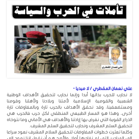
علي نعمان المقطري / لا ميديا -
لا نحارب للحرب بذاتها أبدا وإنما نحارب لتحقيق الأهداف الوطنية
الشعبية والقومية الإسلامية لأمتنا وبلادنا ولأهلنا وقومنا
ومستضعفينا، وقد نحقق الأهداف بالحرب تارة وبالمفاوضات تارة
أخرى، وهذا هو المسار الطبيعي المنطقي لكل حرب فالحرب هي
الذراع القوية التي نفرض بها إرادتنا والأهداف هي الأماني وما نتوخاه
لتحقيق السلم المشرف ونحارب لتحقيق السلم المشرف.
وكلما تعثرت خطوات المفاوضات لتحقيق السلام المشرف نعود سراعا
إلى الميادين التي لم نغادرها أصلا، والأصح هو أن نقول إننا نعود إلى