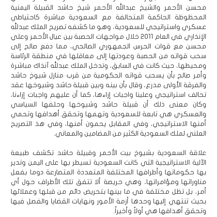
محسن الأحمر والشيخ عبدالله الأحمر شيخ حاشد القبيلة اليمنية
المحظوظة الحاكمة المتحالفة مع السعودية مباشرة كاحتياطي
عسكري واستراتيجي للسعودية، وهو ما كشفه تصريح الملك عبدلله
الإنذاري في العام 2011 خلال مواجهات الحصبة بين عيال الأحمر وعلي
محسن مع قوات الحرس الجمهوري الصالحي، مما دفع صالح إلى
سحب قواته من الحصبة وعودتها إلى معاقلها في منطقة الرئاسة
ومحيطها، حيث كانت في السابق، وتدخل الملك عبدلله آنذاك مباشرة
وأمر صالح بأن يسحب قواته الحكومية من قرب منازل شيوخ حاشد
والفرقة الأولى مدرع، وقال بأن بينه وبين قبيلة حاشد وشيوخها عقد
تحالف استراتيجي وعلينا واجبات إزاءها، كما أن عليهم واجبات إزاءنا،
وكان معنى ذلك أن قبيلة حاشد وشيوخها وحلفها السياسي
والعسكري هي تابعة للسعودية وتهمها وتحقق أهدافها وتحمي
أمنها الاستراتيجي، وفي المقابل يحمون أمنها، وفي هذ التصريح
العلني لملك السعودية الكثير من المضامين والمعاني.
علاقة السعودية بشيوخ بيت الأحمر وقبيلة حاشد تكشف طبيعة
الآلية الاستراتيجية التي كانت السعودية تسيطر بها على اليمن وتدير
بها حكوماتها وأطرافها المختلفة المتعددة المتصارعة دوما بفعل
مناوراتها ومؤامراتها، وهي حريصة ألا تتفق تلك الأطراف حول أي
أمر، بل تظل مختلفة في ما بينها بتحريض دائم من قبلها وعملائها
بحيث تنتهي إليها وحدها أزمة الأمور ونهايات القضايا والفصل فيها
وتحقق أهدافها هي أولاً وأخيراً.