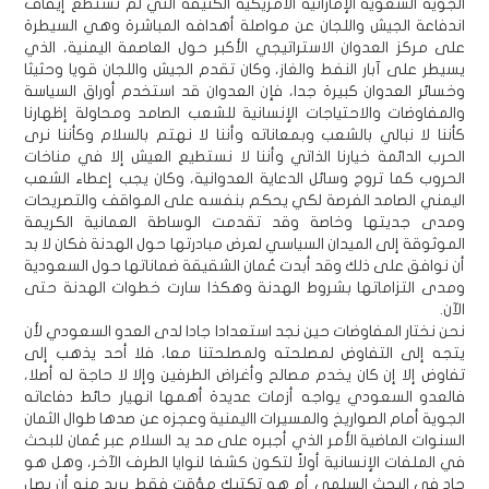
الجوية السعوية الإماراتية الأمريكية الكثيفة التي لم تستطع إيقاف
اندفاعة الجيش واللجان عن مواصلة أهدافه المباشرة وهي السيطرة
على مركز العدوان الاستراتيجي الأكبر حول العاصمة اليمنية، الذي
يسيطر على آبار النفط والغاز، وكان تقدم الجيش واللجان قويا وحثيثا
وخسائر العدوان كبيرة جدا، فإن العدوان قد استخدم أوراق السياسة
والمفاوضات والاحتياجات الإنسانية للشعب الصامد ومحاولة إظهارنا
كأننا لا نبالي بالشعب وبمعاناته وأننا لا نهتم بالسلام وكأننا نرى
الحرب الدائمة خيارنا الذاتي وأننا لا نستطيع العيش إلا في مناخات
الحروب كما تروج وسائل الدعاية العدوانية، وكان يجب إعطاء الشعب
اليمني الصامد الفرصة لكي يحكم بنفسه على المواقف والتصريحات
ومدى جديتها وخاصة وقد تقدمت الوساطة العمانية الكريمة
الموثوقة إلى الميدان السياسي لعرض مبادرتها حول الهدنة فكان لا بد
أن نوافق على ذلك وقد أبدت عُمان الشقيقة ضماناتها حول السعودية
ومدى التزاماتها بشروط الهدنة وهكذا سارت خطوات الهدنة حتى
الآن.
نحن نختار المفاوضات حين نجد استعدادا جادا لدى العدو السعودي لأن
يتجه إلى التفاوض لمصلحته ولمصلحتنا معا، فلا أحد يذهب إلى
تفاوض إلا إن كان يخدم مصالح وأغراض الطرفين وإلا لا حاجة له أصلا،
فالعدو السعودي يواجه أزمات عديدة أهمها انهيار حائط دفاعاته
الجوية أمام الصواريخ والمسيرات االيمنية وعجزه عن صدها طوال الثمان
السنوات الماضية الأمر الذي أجبره على مد يد السلام عبر عُمان للبحث
في الملفات الإنسانية أولاً لتكون كشفا لنوايا الطرف الآخر، وهل هو
جاد في البحث السلمي أم هو تكتيك مؤقت فقط يريد منه أن يصل