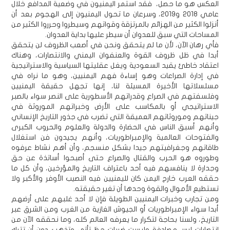
العكس هو ما حصل، فقد استمر اليمنيون في وضعية المدافع خلال
عامي 2018 و2019، وسرعان ما تحول اليمنيون إلى الهجوم بعد أن
أنزلوا الكثير من الهزائم بالمرتزقة وقواتهم وسيطروا وحرروا الكثير من
المساحات التي سبق للعدوان أن سيطر عليها بداية العدوان.
فأي رهان الآن، لأن ما لم يتحقق ونحن في أصعب الظروف لن يتحقق
أبدا في ظل ظروف القوة والعنفوان اليمني والانتصارات، وهناك
اعتقاد خاطئ يقيد السعودية ويغل عقليتها السياسية والاستراتيجية
في إدارة الصراعات وهو إساءة فهم اليمنيين، وهو ما نراه في
مسلسلاتها الأخيرة المسيئة لنا، إنها تجهل حقيقة اليمنيين
وفلسفتهم في الصراع وقدراتهم الأسطورية على النصر سواء بالصبر
الاستراتيجي أو بالمكاسب على الأرض وخبراتهم الموروثة في
جيناتهم وموروثاتهم العميقة التي تضرب في جذور التاريخ الإنساني
وأنهم أسبق الناس في الحضارة والدولة والعلوم والحروب الكبرى
والفتوحات العالمية والإمبراطوريات، وأنهم يجيدون فن استغلال
طاقاتهم وجغرافيتهم جيدا بشكل منسجم، وأن أهم نشاط عرفوه
وطوروه هو الحرب والقتال والصراع حتى أصبحوا أساتذة عن حق
وجدارة لا ينافسهم فيه أحد باعتراف التاريخ والمؤرخين، وأن كل ما
حققه العرب خارج اليمن كان لليمنيين فيه النصيب الأوفر والأكبر ولا
تستطيع الأموال والقوة وحدها أن تغير حقيقته.
ومن تجارب وخبرات اليمنيين الطويلة فإن لا أحد غلبهم على أرضهم
أبدا سواء الإمبراطوريات أو الجيوش الغازية من الغرب ومن الشرق عبر
التاريخ، ولسنا بحاجة لتكرار ما يعرفه العالم كله، وما نحققه الآن من
انتصارات ليس مصادفة وليست ضربات حظ تأتي وتذهب دون أن تترك