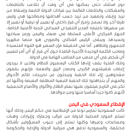
دون استثناء حتى يمكنها في أي وقت أن تتلاعب بالتناقضات
والمشكلات والخلافات القائمة بين قيادات الدولة التابعة وإسقاط من
تريد وإبقاء وتصعيد من تريد حسب أهدافها ومصالحها هي وليس
طرفا آخر، ولا تسمح بإمرار أي قرار داخلي أو تعيين أو ترقية أو تغيير إلا
عبر سفيرها باعتباره المدير التنفيذي الميداني للجنة الأمنية الخاصة،
الجهاز المركزي الأعلى للسلطة في صنعاء واليمن ورمز سيادتها
وتسيدها، ويبقى الرئيس الشكلي والصوري هو منصبا مظهريا
للجمهور وللظاهر، أما في الحقيقة فإن السفير هو القوة المتسيدة
وصاحب الكلمة الوحيدة الأخيرة النافذة حول أي قرار أو أي أمر لتعيين
أي شخص في أي منصب من المناصب الهامة في الدولة.
وتلك الفترة يقف إزاءها الكتاب الرسميون للنظام والذين لا يريدون
إغضاب شقيقتهم الكبرى ومصدر الرزق والنعمة، فإنهم يقفون
مشدوهين إزاء تلك الحقبة ويبحثون عن تخريجات تلائم الأحوال
والمهم أن يتجاهلوا تلك الحقبة التبعية المطلقة البغيضة وكأنها لم
تكن في التاريخ فيلقون عليها بعض الظلال والألوان والأصباغ التجميلية
لأنهم كانوا جزءا أساسيا منها ومن موائدها.
الإقطاع السعودي في اليمن
كانت السعودية تمارس نوعا من الإقطاعية في حكم اليمن وذلك أنها
تسلم الموارد المحلية للدولة من ضرائب وجمارك وإيرادات وهبات
ومساعدات وغيرها وكلها تسلم إلى جيوب المسؤولين بأشكال
مختلفة، والسعودية تدفع هي ميزانية الدولة والإدارة والحكومة