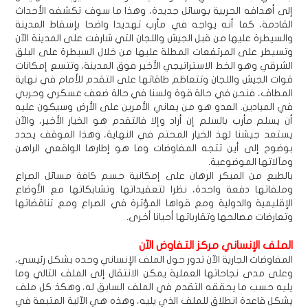
إلى أهدافه الحربية بوسائل جديدة، وهذا ما سوف تكشفه الأحداث
القادمة، كما أنه يواجه في مأرب تهديدا واضحا بإسقاط المدينة
والسيطرة عليها من قبل الجيش واللجان التي شارفت على المدينة الآن
وتسيطر على المرتفعات المطلة عليها من خلال السيطرة على البلق
الشرقي وهو الخط الاستراتيجي الأخير فوق المدينة، وتتسع إمكانات
قوات الجيش واللجان وتتعاظم طاقاتها على التقدم للأمام في نهاية
المطاف، فنحن في حالة قوة ولسنا في حالة ضعف عسكري وحربي
في الميادين. العدو هو من يعاني الأمرين على الأرض وسيكون عليه
أن يسلم مأرب بالسلم إن أراد وإلا فالتقدم هو الخيار الأخير، والآن
يستعد جيشنا لهذ الخيار المحتم في النهاية، وهذا الموقف يحدد
بوضوح إلى أين تتجه المفاوضات وما هو إطارها الواقعي الراهن
ومآلاتها الموضوعية.
بالطبع من المبكر الرهان على إمكانية حسم كافة مسائل الصراع
وملفاتها دفعة واحدة، نظرا لتعقيداتها وتشابكاتها مع الأوضاع
الإقليمية والدولية ومع قواها المؤثرة في الصراع ومع تناقضاتها
وتعارضات مصالحها وتقارباتها أحيانا أخرى.
الملف الإنساني مركز التفاوض الآن
المفاوضات الجارية الآن تدور حول الملف الإنساني وحده بشكل رئيسي،
وعلى مدى نجاحاتها العملية يمكن الانتقال إلى الملف التالي وما
يليه حسب ما يحققه التقدم في الملف السابق له، وهكذ كل ملف
يشكل قاعدة انطلاق للملف الذي يليه، وهذه هي الآلية المتبعة في