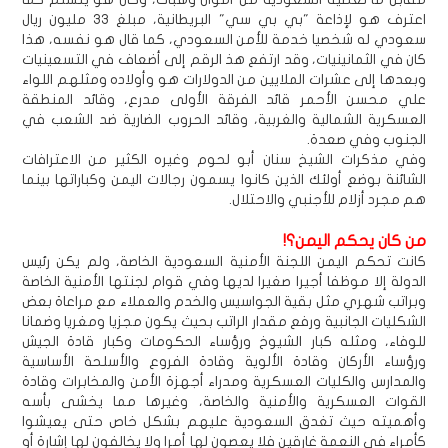
اعترف هو لإذاعة "بي بي سي" البريطانية، مبلغ 33 مليون ريال
سعودي له شخصيا خدمة للأمن السعودي، كما قال هو نفسه، هذا
كان في الثمانينيات، وقد ارتفع هذ الرقم إلى أضعاف في التسعينيات
وبعدها إلى عشرات الملايين من الدولارات هو وأولاده ومثلهم اللواء
علي محسن الأحمر قائد الفرقة الأولى مدرع، وقائد المنطقة
العسكرية الشمالية والغربية، وقائد الحروب الضارية ضد الشعب في
الجنوب وفي صعدة.
وفي مذكرات الشيخ سنان أبو لحوم وغيره الكثير من الاعترافات
الشائنة بوضع أولئك الذين كانوا يسمون رجالات اليمن وكباراتها بينما
هم مجرد أزلام للأجنبي والاحتلال.
من كان يحكم اليمن؟!
كانت تحكم اليمن اللجنة الأمنية السعودية الخاصة، ولم يكن رئيس
الدولة إلا موظفا أجيرا صغيرا لديها وفي قوام لجنتها الأمنية الخاصة
وبراتب شهري مثل بقية الجواسيس والخدم والعملاء مع مراعاة بعض
الشكليات الجانبية ورفع مقدار الراتب بحيث يكون مجزيا ومغريا وضمانا
للوفاء، ومثله كبار الشيوخ ورؤساء الحكومات وكبار قادة الجيش
ورؤساء الأركان وقادة الألوية وقادة الفروع والأسلحة الأساسية
والمدارس والكليات العسكرية ومدراء أجهزة الأمن والمخابرات وقادة
القوات العسكرية والأمنية والخاصة، وغيرها مما يخشى بأسه
وأهميته حيث تغدق السعودية عليهم بشكل خاص حتى يعيشوا
كأمراء في النعمة غارقين فلا يعصون لها أمرا ولا يخالفون لها إشارة أو