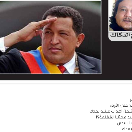
ين على الأرض
علُ أهداب عينيه بعدك
 مجَرَّتنا المُعْتِمَةْ؟!
 يا سيدي
 بعدك