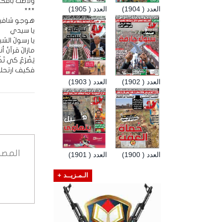
ولَاْطَتْ بأفكارن
العدد ( 1904)
العدد ( 1905)
***
هوجو شافيز
يا سيدي
يا رسولَ الشيو
مازالَ قرآنُ أ
يَضْرَعُ كي تَخ
فكيف ارتحلتَ
العدد ( 1902)
العدد ( 1903)
المصد
العدد ( 1900)
العدد ( 1901)
الـمـزيــد +