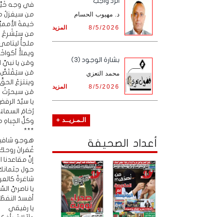
الرد واجب
في وجه خَيَّا
د. مهيوب الحسام
من سيغزلُ من
خيمةَ الأمميَّةِ
8/5/2026
المزيد
من سيُشْرِعُ أ
ملجأً ليتام
ويملأُ أكواخَ
بشارة الوجود (3)
ومَن يا نبيَّ ال
مَن سيَقْتَصُّ ل
محمد التعزي
وينتزعُ الحقَّ
8/5/2026
المزيد
مَن سيحرُثُ 
يا سيِّدَ الرفض
رُخامَ السماءْ
الـمـزيــد +
وكلُّ الجِباهِ 
***
هوجو شافيز
أعداد الصحيفة
غُفرانَ روحكَ
إنَّ مقاعدنا ا
حول جثمانك 
شاغرةٌ كالعر
يا ناصريَّ السِّ
أفسدَ النفطُ 
يا رفيقي