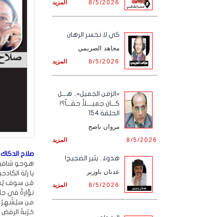
8/5/2026
المزيد
كي لا نخسر الرهان
مجاهد الصريمي
8/5/2026
المزيد
«الزمن الجميل».. هـــل
كـــان جميــــلاً حقـــاً؟!
الحلقة 154
مروان ناصح
8/5/2026
المزيد
صلاح الدكاك
هدوءٌ.. يثير الضجيج!
هوجو شافيز
عدنان باوزير
يا رئة الكادح
مَن سوف يُش
8/5/2026
المزيد
نوَّارةً في جليد
من سيُشْهِرُ
حَرْبةَ الرفض