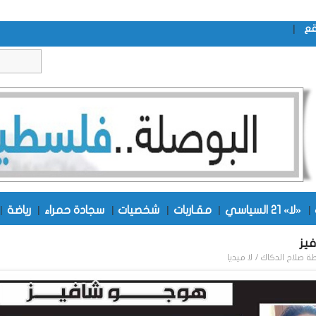
|
قع
|
«لا» 21 السياسي
|
مقـاربات
|
شخصيات
|
سجادة حمراء
|
رياضة
|
يز
طة
صلاح الدكاك / لا ميديا