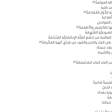
لةِ العولمةْ؟!
 قلبِهِ
 للدُّوَلِ المُعْدَمَةْ؟!
ضلاعَهُ
ى الضواحي
ها بالكراريس والأطعمةْ؟!
شيوعيَّةِ المُلْهِمَةْ
لغالبية من جَشَعِ القِلَّةِ الإنكشاريَّةِ المُتْخَمَةْ
 في الماء والخبز والضوء من شِدْقِ آلهةِ المَكْرمَةْ؟!
بعد جبينك
 والكبرياءْ
من الماءِ للماءِ مُسْتَسلِمَةْ؟!
لعربيةَ شاغرةٌ
الحيِّ
وبةِ بعدك
مَةْ
جيناتنا