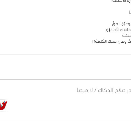
ا الأَسْلَمَةْ!
عيَّةِ الحقّ
نفاسك الأمميَّةِ
ْتمَهْ
 وفي فمك الكَلِمَةْ؟!
ر
صلاح الدكاك / لا ميديا