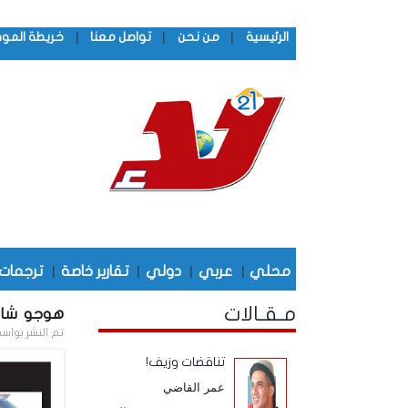
|
|
|
الرئيسية
من نحن
تواصل معنا
خريطة المو
محلي
|
عربي
|
دولي
|
تقارير خاصة
|
ترجمات
مـقـالات
هوجو شاف
تم النشر بواس
تناقضات وزيف!
عمر القاضي