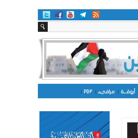
أروقـــة
|
مرافىء
|
PDF
|