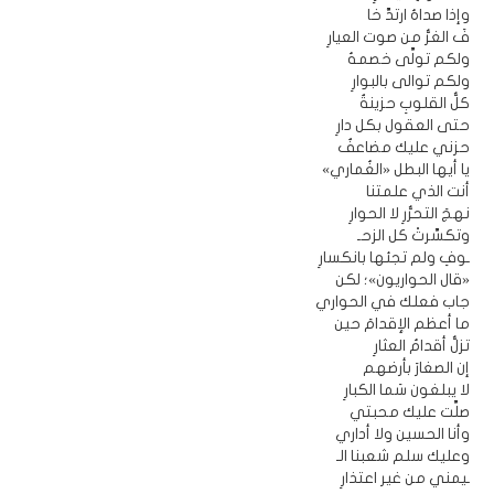
وإذا صداهُ ارتدَّ خا
فَ الغرُّ من صوت العيارِ
ولكم تولَّى خصمهُ
ولكم توالى بالبوارِ
كلُّ القلوبِ حزينةٌ
حتى العقول بكل دارِ
حزني عليك مضاعفٌ
يا أيها البطل «الغُماري»
أنت الذي علمتنا
نهجَ التحرُّرِ لا الحوارِ
وتكسَّرتْ كل الزحـ
ـوفِ ولم تجئها بانكسارِ
«قال الحواريون»؛ لكن
جاب فعلك في الحواري
ما أعظم الإقدامَ حين
تزلُّ أقدامُ العثارِ
إن الصغارَ بأرضهم
لا يبلغون سَما الكبارِ
صلَّت عليك محبتي
وأنا الحسين ولا أداري
وعليك سلم شعبنا الـ
ـيمني من غير اعتذارِ