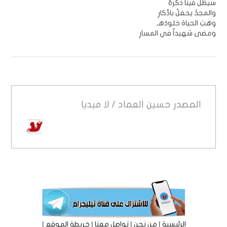
سيظل فينا ذكرهُ
والمجدُ يحفلُ بادِّكارِ
وهبَ الحياة خلودَهـ
ومضى شهيداً في المسارِ
المصدر
حسين العماد / لا ميديا
|
|
|
|
الرئيسية
من نحن
تواصل معنا
خريطة الموقع