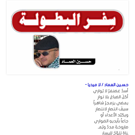
حسـين العماد / لا ميديا -
أسدٌ غضنفرُ لا يُواري
أكلَ الضباعَ بلا توارِ
يمضي يزمجرُ شاهراً
سيفَ انتصارٍ لانتصارِ
ويكبّد الأعداءَ أو
جاعاً بأيديهِ الضواري
صاروخهُ مددٌ ويُمـ
ـناهُ تلوِّحُ لليسارِ