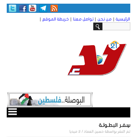
|
|
|
|
الرئيسية
من نحن
تواصل معنا
خريطة الموقع
سِفـر البطـولـة
تم النشر بواسطة
حسين العماد / لا ميديا