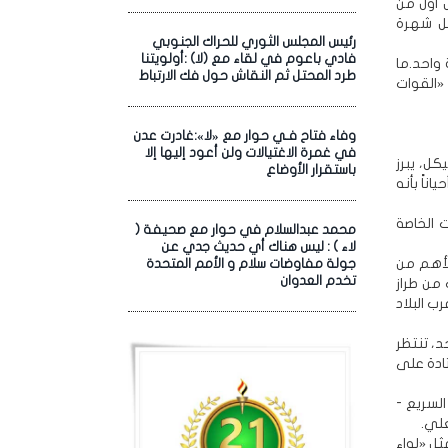
 أول من
قل شهرة
رئيس المجلس الثوري للحراك الجنوبي
فادي باعوم في لقاء مع (لا) :أولويتنا
 واحد.ما
طرد المحتل ثم النقاش حول فك الارتباط
«القوات
وفاء فتاح فـي حوار مع «لا»:غادرت عدن
في غمرة الاغتيالات ولن أعود إليها إلا
ل، يبرز
باستقرار الأوضاع
ناً بأنه
 الخاصة
محمد عبدالسلام في حوار مع صحيفة (
لاء ) : ليس هناك أي حديث جدي عن
الأهم من
جولة مفاوضات سلام و الأمم المتحدة
تخدم العدوان
من طراز
ب البلاد
، تنتظر
ادة على
السريع -
علي.
ثل «لواء