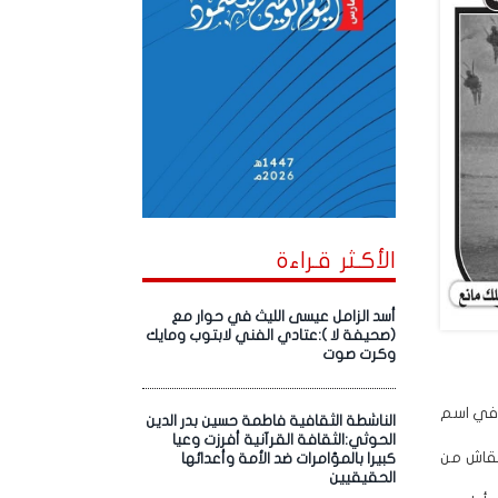
الأكـثر قـراءة
أسد الزامل عيسى الليث في حوار مع
(صحيفة لا ):عتادي الفني لابتوب ومايك
وكرت صوت
ث في اسم
الناشطة الثقافية فاطمة حسين بدر الدين
الحوثي:الثقافة القرآنية أفرزت وعيا
لنقاش من
كبيرا بالمؤامرات ضد الأمة وأعدائها
الحقيقيين