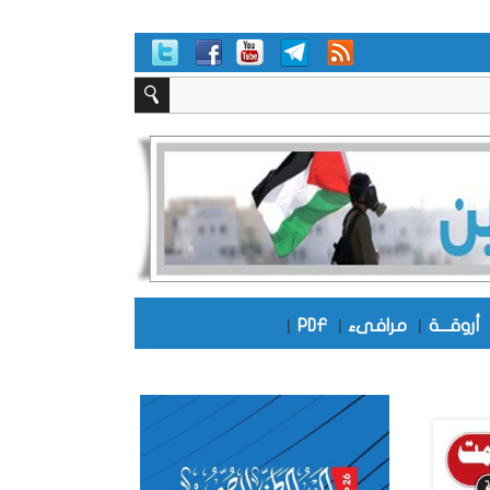
أروقـــة
|
مرافىء
|
PDF
|