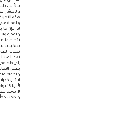
بدلاً من ذل
والانتشار ال
هذه التجربة 
والقدرة على
لذا فإن ما 
والقدرة والت
تتحرك عناصر 
تشكيلات من 
تتحرك القوا
تعطيله، بين
إلى ذلك في 
يعمل النظا
والحفاظ على
لا تزال قدرا
لأنها لا تتو
لا يوجد شعا
ويصعب جداً 