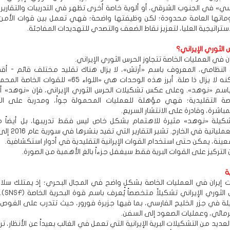
سي» في الجنوب الشرقي، أو ألوية خاصة أخرى تظهر في التدريبات والتقارير ا
وماتها العامة محدودة؛ لكن وظيفتها واضحة؛ فهي تعمل بين قوات الأمن 
ستراتيجية العليا، لتعزيز نقاط الضعف والتصدي للتهديدات المفاجئة.
 الثوري الإيراني؟
ان في العمليات الخاصة تتجاوز الحرس الثوري الإيراني.
النظامي، المعروف باسم «أرتش»، لا يزال هناك تقليد مختلف قائم - أقد
تقليدية، ولكنه لا يزال ذا صلة. أبرز هذه الوحدات هي «اللواء 65» للقو
اسم «نوهد». وعلى عكس تشكيلات الحرس الثوري الإيراني، فإن «نوهد» أ
اصة التقليدية؛ فهي مؤهلة للعمليات المحمولة جواً، ومدربة على ال
مباشرة، وقادرة على الانتشار السريع.
كيلة «نوهد» مثيرة للاهتمام بشكل خاص ليس فقط تدريبها، بل أيضاً 
مشاركتها العملياتية في الخا
نة، يمكن حتى استخدام القوات الإيرانية التقليدية في أدوار استكشافية.
التركيز على القوات البرية فقط سيغفل جزءاً بالغ الأهمية من الصورة.
ة
 إيران في العمليات الخاصة بشكلٍ واضح في المجال البحري؛ إذ يمتلك سلاح 
التابع للحرس ا
ة في جزر الخليج الفارسي، بما فيها جزيرة فورور، حيث تتدرب على الغوص ا
رمائي، وعمليات الصعود إلى السفن.
يد من التشكيلات البرية الإيرانية التي تعمل في الغالب بعيداً عن الأنظار، 