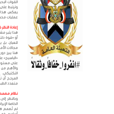
القوات البح
وترتبط على 
يعكس هذا وا
عمليات محدو
إعادة النظر
أو «قوة دلتا
للعيان، بل
مجالات الأمن
هنا يبرز دور
«الباسيج» عل
على مستوى أ
والأهم من ذ
التكتيكي، إ
المرجح أن ت
متعدد الطبقا
نظام مصمم ل
وبالنظر إل
الخاصة الإير
لم تُصمم هذ
أساسي في مه