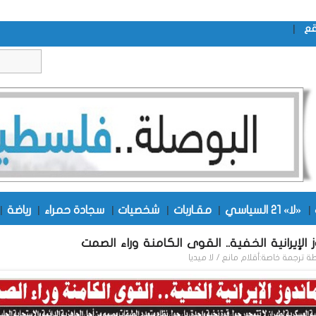
|
قع
|
«لا» 21 السياسي
|
مقـاربات
|
شخصيات
|
سجادة حمراء
|
رياضة
|
 الإيرانية الخفية.. القوى الكامنة وراء الصمت
طة
ترجمة خاصة:أقلام مانع / لا ميديا