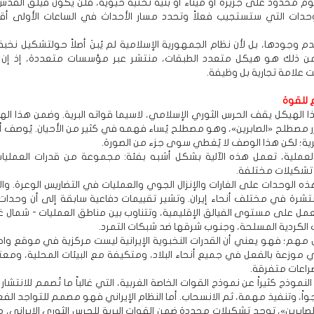
 محدود على جزيرة أو ميناء أو بنية تحتية حيوية، فلن يكون فيلق القدس
وحدات التي ستستجيب فعلاً وتحدد مسار الأحداث في الساعات الأولى أ
م وجودها، بل لأن نظام الجمهورية الإسلامية لم يُبنَ أصلاً حولتشكيل نخبة
 من ذلك هو هيكل متعدد الطبقات، منتشر عبر مؤسسات متعددة، إذ إن 
 علامة تجارية بل وظيفة.
 للقوة
الهيكل يقف الحرس الثوري الإسلامي، لاسيما قواته البرية. وضمن هذا الهيك
مصطلح «الصابرين»، وهو مصطلح يُساء فهمه في كثير من الأحيان. يُوصف أحيا
؛ لكن هذا الوصف لا يُغطي سوى جزء من الصورة.
العملية، تعمل هذه الآلية بشكل أشبه بفئة: مجموعة من قدرات العمليات
 تشكيلات مختلفة.
ذه الوحدات على الغارات والإنزال الجوي والعمليات في التضاريس الوعرة. و
نتشرة في مختلف أنحاء إيران. وتشير تقييمات دفاعية سابقة إلى أن وحدات 
تعمل على مستوى الفيالق الإقليمية، وتتناوب بين مناطق العمليات - شمال غر
 الكردية المسلحة، وجنوب شرقها ضد شبكات التمرد.
 مهم؛ فهو يعني أن القدرات النخبوية الإيرانية ليست مركزية في موقع واحد
ي موزعة بالفعل في جميع أنحاء البلاد، ومتكيفة مع البيئات المحلية، ومعت
اعات متفرقة.
نموذج كثيراً عن نموذج القوات الخاصة الغربية، التي غالباً ما تُصمم للانتشار 
اً، وتنفيذ مهمة، ثم الانسحاب. أما النظام الإيراني فهو مصمم للتواجد الف
صابرين»، توجد تشكيلات محددة ضمن القوات البرية للحرس الثوري الإيراني، م