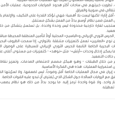
ك، تطورت خبرتهم في ساحات أكثر هدوءً: الصراعات الحدودية، عمليات الأمن 
انتقائي في سورية والعراق.
أقل إثارة؛ لكنها ليست بلا أهمية؛ فهي تؤكد القدرة على التكيف، والإلمام با
 العمل ضمن نظام أوسع بدلاً من العمل بشكل مستقل.
يستجيب لغارة خارجية محدودة ليس وحدة واحدة، بل تسلسل يتشكل من خلا
صعيد.
الحرس الثوري الإيراني و«الباسيج» المحلية أولاً لتأمين المنطقة المحيطة مباشر
نوع «الصابرين» تعمل كتعزيزات متنقلة. بالتوازي، إذا سمحت الظروف البحري
ت البحرية الخاصة التابعة للحرس الثوري الإيراني للسيطرة على الوصول ال
ما يمكن إدخال وحدات «أرتش»- مثل «نوهد» - كتعزيزات من مستوى أعلى عند
حالات التصعيد.
م من خلال الطبقات - وهو هيكل مصمم لامتصاص الصدمات، وتعزيز نقاط
 استمرارية العمليات. هذه هي الفكرة الأساسية.
ت إيران في مجال العمليات الخاصة أقل وضوحاً، ليس لضعفها، ولا لسرّيتها الف
افق مع الروايات السائدة حول الشكل الذي يُفترض أن تبدو عليه القوات الخاصة.
ر واحد، ولا قوة واحدة ترمز إليه. ما يوجد بدلاً من ذلك هو نظام يصعب 
تعطيله.