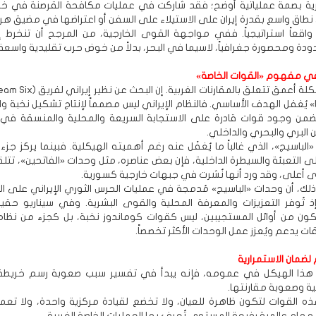
رية بصمة عملياتية أوضح؛ فقد شاركت في عمليات مكافحة القرصنة في خل
نطاق واسع بقدرة إيران على الاستيلاء على السفن أو اعتراضها في مضيق هرم
قعاً استراتيجياً. ففي مواجهة القوى الخارجية، من المرجح أن تنخرط إ
دة ومحصورة جغرافياً، لاسيما في البحر، بدلاً من خوض حرب تقليدية واسعة 
 في مفهوم «القوات الخاصة»
» يُغفل الهدف الأساسي. فالنظام الإيراني ليس مصمماً لإنتاج تشكيل نخبة و
 يضمن وجود قوات قادرة على الاستجابة السريعة والمحلية والمنسقة ف
 البري والبحري والداخلي.
 «الباسيج»، الذي غالباً ما يُغفَل عنه رغم أهميته الهيكلية. فبينما يركز جزء
ى التعبئة والسيطرة الداخلية، فإن بعض عناصره، مثل وحدات «الفاتحين»، تتلقى
على، وقد ورد أنها نُشرت في جبهات خارجية كسورية.
لك، أن وحدات «الباسيج» مُدمجة في عمليات الحرس الثوري الإيراني على 
ذ تُوفر التعزيزات والمعرفة المحلية والقوى البشرية. وفي سيناريو حق
كون من أوائل المستجيبين، ليس كقوات كوماندوز نخبة، بل كجزء من نظا
ت يدعم ويُعزز عمل الوحدات الأكثر تخصصاً.
ضمان الاستمرارية
ى هذا الهيكل في عمومه، فإنه يبدأ في تفسير سبب صعوبة رسم خريطة
انية وصعوبة مقارنتها.
ه القوات لتكون ظاهرة للعيان، ولا تخضع لقيادة مركزية واحدة، ولا تع
ام عالمية رفيعة المستوى تُعرف بها العمليات الخاصة الغربية.