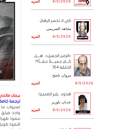
8/5/2026
المزيد
كي لا نخسر الرهان
مجاهد الصريمي
8/5/2026
المزيد
«الزمن الجميل».. هـــل
كـــان جميــــلاً حقـــاً؟!
الحلقة 154
مروان ناصح
8/5/2026
المزيد
هدوءٌ.. يثير الضجيج!
بيمان صالحي - م
ترجمة خاصة:أ
عدنان باوزير
لسنوات، ما إ
8/5/2026
المزيد
واحد: فيلق 
بنفوذ طهران
النفوذ طويل 