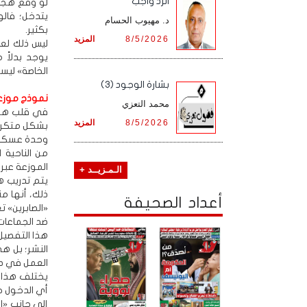
الرد واجب
لو وقع هجوم
يتدخل؛ فال
د. مهيوب الحسام
بكثير.
8/5/2026
المزيد
ليس ذلك لعد
يوجد بدلاً
الخاصة» ليست
بشارة الوجود (3)
نموذج موزع
محمد التعزي
في قلب هذا 
8/5/2026
المزيد
بشكل متكرر 
وحدة عسكرية
من الناحية 
الموزعة عبر
الـمـزيــد +
يتم تدريب ه
ذلك، أنها م
أعداد الصحيفة
«الصابرين» 
ضد الجماعات
هذا التفصيل
النشر؛ بل ه
العمل في صر
يختلف هذا ال
أي الدخول جو
إلى جانب «ال