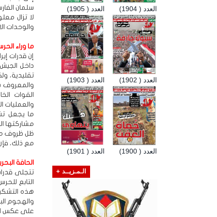
سلمان الفار
العدد ( 1904)
العدد ( 1905)
لا تزال معل
والوحدات الا
ما وراء الحرس
إن قدرات إير
داخل الجيش 
العدد ( 1902)
العدد ( 1903)
والمعروف ب
القوات الخ
والعمليات ال
ما يجعل تش
ظل ظروف معي
مع ذلك، فإن 
العدد ( 1900)
العدد ( 1901)
الحافة البحري
الـمـزيــد +
تتجلى قدرات
هذه التشكيل
والهجوم الب
على عكس العد