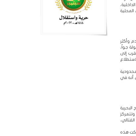
لداخلية،
المحلية
م وأكثر
ات الخاصة المحمولة جواً،
قرب إلى
استطلاع
محدودية
رج. تشير التقارير التي تفيد بنشرها في سورية عام 2016 إلى أنه في
البحرية
لثوري الإيراني تشكيلاً متخصصاً يُعرف باسم قوة البحرية الخاصة (SNSF). وتتمركز
لقتالي،
تركت هذه