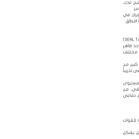
يج عدن،
ز.
يران في
النطاق.
هذا يثير مشكلة أعمق تتعلق بالمقارنات الغربية. إن البحث عن نظير إيراني لفريق (SEAL Team Six)
احد ظاهر
ي مختلف
 كبير من
 تدريباً
المستوى
يقي، من
م دفاعي
 للقوات
مل بشكل