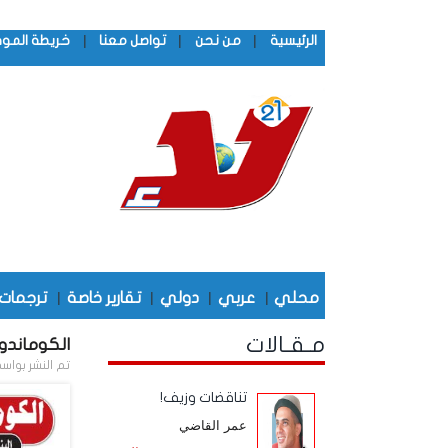
|
|
|
الرئيسية
من نحن
تواصل معنا
خريطة المو
محلي
|
عربي
|
دولي
|
تقارير خاصة
|
ترجمات
مـقـالات
الكوماندوز
تم النشر بواس
تناقضات وزيف!
عمر القاضي