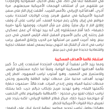
في المنطقة (بما في ذلك، في بعض الأحيان، السعودية والإمارات)
عن قلقهم من أن استئناف الهجمات الأمريكية سيجعلهم، مرة
أخرى، أهدافاً للرد الإيراني. بالأمس القريب، أطلقت إيران النار على سفن
البحرية الأمريكية في مضيق هرمز، وردت الولايات المتحدة بضرب
مواقع في إيران. ولكن رغم موجة العنف، أصر ترامب على أن وقف
إطلاق النار لا يزال سارياً، وقلل من شأن الضربات، ووصفها بأنها «ضربة
خفيفة». كما أشار مستشاروه إلى أنه يريد تهدئة أي عمل عسكري
قبل رحلته إلى بكين الأسبوع المقبل للقاء الرئيس الصيني شي جين
بينغ. وقد أعربت الصين عن استيائها من الحرب وإغلاق المضيق. يرغب
ترامب في ادعاء أن القتال قد انتهى بينما يسعى لعقد صفقات تجارية
واقتصادية جديدة مع شي جين بينغ.
استنفاد قائمة الأهداف العسكرية
ومما يزيد الأمر تعقيداً أن الولايات المتحدة استنفدت إلى حدٍّ كبير
قائمة أهدافها العسكرية الهامة، وفقاً لما ذكره مستشارو الرئيس.
وللاستمرار في التصعيد، وهو أسلوب ترامب المعهود، اضطر إلى
تهديد أهداف مدنية مثل محطات توليد الطاقة والجسور وحتى
محطات تحلية المياه. وفي إحدى المرات، هدد قائلاً: «ستموت حضارة
بأكملها الليلة»، وهو تهديد صريح بارتكاب جرائم حرب. كما يمتلك
ترامب خيارات لغزو بري محدود - كالمطالبة باليورانيوم عالي التخصيب
أو مهاجمة جزيرة خارك، مركز قطاع الطاقة الإيراني؛ لكنه يتردد في
تعريض حياة القوات الأمريكية للخطر.
وهكذا يواصل ترامب تحديد مواعيد نهائية لإجبار إيران على الرضوخ؛