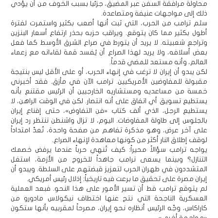
محاولة مرافقة السفن عبر المضيق، جزئياً بسبب الخوف من أن يؤدي
ذلك إلى مواجهات عنيفة ومتصاعدة.
سئم ترامب من الحرب، التي ثبت أنها أصعب بكثير واستمرت لفترة
أطول بكثير مما كان يتوقع. ويراقب حزبه بحذر ارتفاع أسعار البنزين
وتراجع شعبيته. لا يريد أن يتورط في صراع الشرق الأوسط كما فعل
بعض أسلافه، ولا يريد لهذا الصراع أن يُفسد قمة لقاءاته مع زعماء
العالم، وأنه مستعد للمضي قدماً.
لكن يبدو أن إيران لا ترغب في إنهاء الحرب، أو على الأقل ليس بنتيجة
مقبولة للمفاوضين الأمريكيين. ترامب الآن في مأزق. فقد أخبرني
خمسة من مساعديه ومستشاريه الخارجيين أن الرئيس مقتنع بأنه
يستطيع تسويق أي اتفاق على أنه انتصار. لكن في الوقت الراهن، لا
يستطيع الرجل، الذي ألف كتاب «فن التفاوض»، حتى إقناع إيران
بالجلوس إلى طاولة المفاوضات. اليوم، لا تزال واشنطن تنتظر رد إيران
على آخر عرض، وهو مذكرة تفاهم من صفحة واحدة، تُعدّ امتداداً
لوقف إطلاق النار أكثر من كونها معاهدة لإنهاء الصراع.
يواجه ترامب سؤالاً محيراً: كيف تُنهي حرباً عندما يرفض خصمك
التنازل؟ وبينما يسعى ترامب جاهداً للخروج من الأزمة، استغل
المتشددون في طهران الحرب لتعزيز قبضتهم على السلطة. ويبدو أن
إيران مصرة على تحقيق ما برعت فيه تاريخياً: إذلال رئيس أمريكي.
لم يتوقع ترامب قط أن تسير الأمور على هذا النحو. فبعد العملية
العسكرية الناجحة التي نتج عنها اختطاف نيكولاس مادورو من
كاراكاس، وجّه الرئيس أنظاره نحو إيران، مصرحاً لمقربيه بأنها ستكون
«مواجهة أخرى».