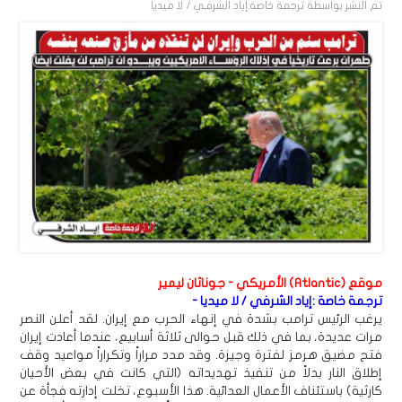
تم النشر بواسطة
ترجمة خاصة:إياد الشرفـي / لا ميديا
موقع (Atlantic) الأمريكي - جوناثان ليمير
ترجمة خاصة :إياد الشرفي / لا ميديا -
يرغب الرئيس ترامب بشدة في إنهاء الحرب مع إيران. لقد أعلن النصر
مرات عديدة، بما في ذلك قبل حوالى ثلاثة أسابيع، عندما أعادت إيران
فتح مضيق هرمز لفترة وجيزة. وقد مدد مراراً وتكراراً مواعيد وقف
إطلاق النار بدلاً من تنفيذ تهديداته (التي كانت في بعض الأحيان
كارثية) باستئناف الأعمال العدائية. هذا الأسبوع، تخلت إدارته فجأة عن