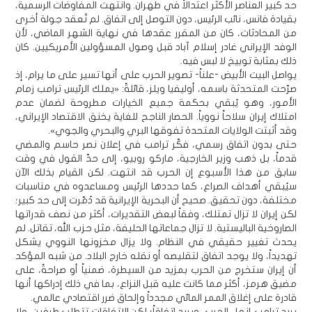
حد كبير العناصر الأكثر اعتدالاً في طهران. وانتهت المفاوضات الرسمية،
بقيادة فانس، نائب الرئيس، دون التوصل إلى اتفاق. لم تُعقد جولة أخرى
من المحادثات، كان من المقرر عقدها في نهاية الشهر الماضي، لأن
الوفد الإيراني غادر إسلام آباد قبل وصول المسؤولين الأمريكيين. كان
ذلك بمثابة توبيخ لا لبس فيه.
يواصل البيت الأبيض -علناً- تصوير الحرب على أنها تسير على ما يرام، إذ
صرّحت المتحدثة باسمه، أوليفيا ويلز، قائلةً: «يملك الرئيس ترامب زمام
الأمور، وهو يُبقي بحكمة جميع الخيارات مطروحة لضمان عدم
امتلاك إيران سلاحاً نووياً. الحصار الناجح للغاية يخنق الاقتصاد الإيراني،
وقد أثبتت الولايات المتحدة تفوقها البري والبحري والجوي».
حتى بدون اتفاق رسمي، فكّر ترامب في إعلان نصر حاسم والمضي
قدماً، بل ذهب وزير الخارجية، ماركو روبيو، إلى حدّ القول في وقت
سابق من هذا الأسبوع إن الحرب قد انتهت. لكن القيام بذلك الآن
سيُبقي أهداف الصراع، كما حددها الرئيس ومساعدوه في مناسبات
مختلفة، دون تحقيق. صحيح أن البحرية الإيرانية قد دُمّرت إلى حد كبير؛
لكن إيران لا تزال تمتلك، وفقاً لبعض التقديرات، أكثر من نصف قدراتها
الصاروخية الباليستية. لا تزال جماعاتها الحليفة، مثل حزب الله، تقاتل. لم
يحدث تغيير حقيقي في النظام. ولا يزال مخزونها النووي يشكل
تهديداً، ولا يوجد اتفاق لتقليصه أو نقله خارج البلاد. من شبه المؤكد
أن إيران ستخرج من الحرب بمزيد من السيطرة، ضمنياً أو صراحةً، على
مضيق هرمز، أكثر مما كانت عليه قبل النزاع، بما في ذلك إدراكها أنها
قادرة على إغلاق الممر المائي مجدداً وإلحاق ضرر اقتصادي عالمي.
يريد ترامب إنهاء الحرب، ويريد اتفاقاً؛ لكن الاتفاقات تتطلب طرفين، ولا