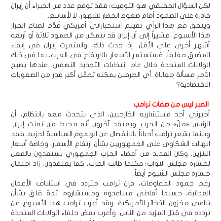
لكن السؤال الحقيقي هو التوقيت؛ فقد توقع عدد من الخبراء أن إيران
قادرة على الصمود أمام ضغوط الحصار لشهور، لا لأسابيع.
ويتفق مع هذا الرأي تقييم استخباراتي أمريكي قُدِّم لصناع القرار
هذا الأسبوع، مشيراً إلى أن إيران قد تتمكن من الصمود ثلاثة أو أربعة
أشهر أخرى على الأقل. إذا حدث ذلك، واستمرت إيران في إبقاء
المضيق مغلقاً، فستستمر الأسعار بالارتفاع في الغرب، بما في ذلك
الولايات المتحدة خلال عام انتخابات التجديد النصفي. عندها يصبح
الأمر مسألة معاناة: أي الطرفين يمكنه تحمّل أكبر قدر من الصعوبات
الاقتصادية؟
الصبر ليس من صفات ترامب
أخبرني أحد مستشاريه الخارجيين، الذي يتحدث معه بانتظام، أن
الرئيس «ملّ» من الحرب. ويعتقد آخرون أنه محبط من تعنت إيران.
وبينما يشعر ترامب أحياناً بالانفصال عن الهموم السياسية لحزبه، فقد
انهالت الشكاوى على الجمهوريين بشأن ارتفاع الأسعار، وخاصة أسعار
البنزين. وكان العديد من أعضاء الحزب الجمهوري يستعدون بالفعل
لخسارة مجلس النواب؛ فكلما طالت الحرب، كما يعتقدون، زاد احتمال
خسارة مجلس الشيوخ أيضاً.
رغم جمود المفاوضات، فإن ترامب متردد في استئناف الأعمال
العدائية، حسبما أفادني مساعدوه ومستشاروه. ثمة قلق بشأن
تناقص مخزون الذخائر الأمريكية. وقد أعرب ترامب هذا الأسبوع عن
تردده في قتل المزيد من الناس. وأعرب بعض حلفاء الولايات المتحدة