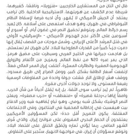
قال لي اثنان من المستشارين الخارجيين: «فنزويلا». وناقشا، كغيرهما،
شريطة عدم الكشف عن هويتهما، الاستراتيجية الداخلية. كان ترامب
يعتقد أن الجيش الأمريكي لا يُقهر، وأن لديه فرصة لإسقاط النظام
الثيوقراطي في طهران، وهو هدفٌ استعصى على أسلافه. كان يُعيد
رسم خرائط العالم، ويتوقع تحقيق النصر في غضون أيام، أو أسبوع أو
أسبوعين على الأكثر. نجح الهجوم الأمريكي - «الإسرائيلي» الأولي
في قتل المرشد الأعلى الإيراني، وشمل موجات من القصف يُقال إنها
دمرت جزءاً كبيراً من القدرات الصاروخية للبلاد. لكن طهران لم تستسلم،
بل هاجمت جيرانها في الخليج العربي وسيطرت على مضيق هرمز،
الذي يمر عبره 20% من نفط العالم. وبمزيج من الألغام والزوارق
الهجومية الصغيرة والطائرات المسيّرة، أغلقت إيران الممر المائي فعلاً.
ارتفعت أسعار الطاقة بشكل كبير، ووصل الصراع إلى طريق مسدود،
ووقف هش لإطلاق النار. فشلت جولة واحدة من المفاوضات الرسمية
رفيعة المستوى. ولا توجد جولات أخرى مقررة.
ظاهرياً، لم يُبدِ ترامب سوى الثقة، بل إنه يُقلل أحياناً من شأن الحرب،
واصفاً إياها بـ»رحلة قصيرة» أو «منعطف» أو «حرب مصغرة». ويعلن
النصر الوشيك بشكل شبه يومي، وهو تباهٍ يُضاهيه فيه وزير الدفاع
بيت هيغسيث في إحاطاته الصحفية في البنتاغون. وفي الاجتماعات
المغلقة، يكون التصريح أقل حدة؛ لكن المسؤولين الأمريكيين
يعتقدون أن الحصار البحري المفروض على موانئ إيران، والذي فُرض
الشهر الماضي، ربما يُؤتي ثماره ويُضيّق الخناق على اقتصاد البلاد.
وتوقع مسؤولان أن إيران، في مواجهة الانهيار، ستُجبر على التفاوض.