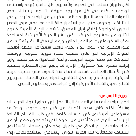
لكن طهران تستمر في تحديه. ولأسابيع، ظل ترامب يُهدد باستئناف
الهجمات؛ لكنه في كل مرة يجد طريقة للتراجع. باستثناء بعض
الأصوات المتشددة، لا يزال معظم المقربين من ترامب مترددين في
استئناف الهجوم، حتى مع استمرار حالة الجمود. ومع فرض الحصار
البحري لمواجهة إغلاق إيران للمضيق، كشفت الإدارة الأمريكية يوم
الاثنين عن «مشروع الحرية»، الذي نشر البحرية الأمريكية لمساعدة
بعض السفن على عبور الممر المائي. ورغم أن بعض السفن تمكنت من
عبور المضيق في اليوم الأول، تخلى ترامب سريعاً عن الخطة. أطلقت
القوات الإيرانية النار على سفينة شحن كورية جنوبية، ووقعت
اشتباكات مع سفن حربية أمريكية، وأعلن البنتاغون تدمير سبعة زوارق
إيرانية صغيرة. لكن مسؤولي الإدارة لم يرغبوا في المخاطرة بتصعيد
كبير للأعمال العدائية، لاسيما احتمال شن هجوم على سفينة حربية
أمريكية. وخوفاً من رد فعل انتقامي، تحرك بعض الحلفاء الخليجيين
لقطع وصول القوات الأمريكية إلى قواعدهم ومجالهم الجوي.
توبيخ لا لبس فيه
ادعى ترامب أنه يعلق العملية لأن التوصل إلى اتفاق لإنهاء الحرب بات
وشيكاً. لكنه خاض هذه التجربة من قبل دون جدوى. ويعترف
مسؤولون أمريكيون في جلسات خاصة، في ظل «انقسام القيادة
الإيرانية»، بأنهم غير متأكدين من الجهة التي يتفاوضون معها أو من
يملك صلاحية إبرام اتفاق في طهران. وقد حاول وسطاء باكستانيون
استئناف المحادثات؛ لكن الحرس الثوري الإسلامي المتشدد تجاهل إلى