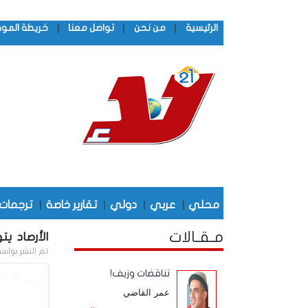
|
|
|
الرئيسية
من نحن
تواصل معنا
خريطة المو
محلي
|
عربي
|
دولي
|
تقارير خاصة
|
ترجمات
مـقـالات
الأرصاد ي
تم النشر بواس
تناقضات وزيف!
عمر القاضي