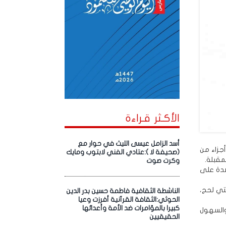
الأكـثر قـراءة
أسد الزامل عيسى الليث في حوار مع
أجزاء من
(صحيفة لا ):عتادي الفني لابتوب ومايك
وكرت صوت
شدة على
تي لحج،
الناشطة الثقافية فاطمة حسين بدر الدين
الحوثي:الثقافة القرآنية أفرزت وعيا
كبيرا بالمؤامرات ضد الأمة وأعدائها
والسهول
الحقيقيين