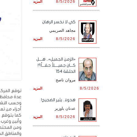
8/5/2026
المزيد
كي لا نخسر الرهان
مجاهد الصريمي
8/5/2026
المزيد
«الزمن الجميل».. هـــل
كـــان جميــــلاً حقـــاً؟!
الحلقة 154
مروان ناصح
8/5/2026
المزيد
توقع المركز
عدة محافظات، و
هدوءٌ.. يثير الضجيج!
وحسب النشرة
عدنان باوزير
أجزاء من تعز
كما يتوقع ه
8/5/2026
المزيد
وأبين وغرب 
ومن المحتمل
والمناطق الس