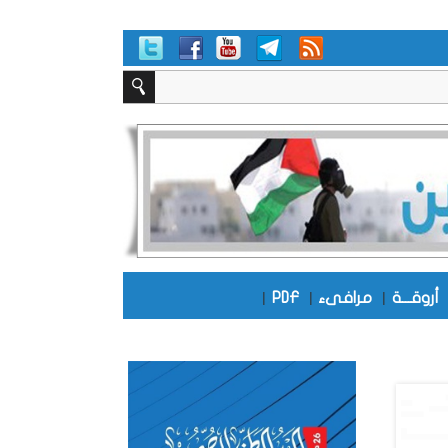
أروقـــة
|
مرافىء
|
PDF
|