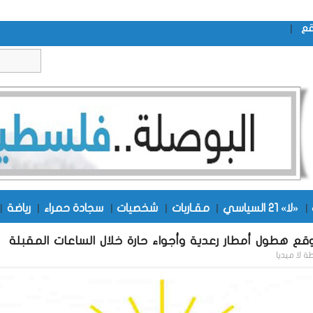
|
قع
|
«لا» 21 السياسي
|
مقـاربات
|
شخصيات
|
سجادة حمراء
|
رياضة
|
توقع هطول أمطار رعدية وأجواء حارة خلال الساعات المقبلة
طة
لا ميديا