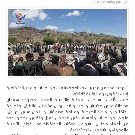
تم النشر بواسطة
لا ميديا
شهدت عدد من مديريات محافظة صنعاء، مهرجانات وأمسيات ثقافية
إحياء لذكرى يوم الولاية 1447هـ.
حيث نظَّمت السلطات المحلية والتعبئة العامة بمديريات همدان
وجحانة وبني حشيش وأرحب وبلاد الروس وخولان، والطيال، والحيمة
الداخلية، والحيمة الخارجية، ومناخة، وصعفان، وسنحان وبني بهلول،
ونهم، مهرجانات وأمسيات في عدد من العزل والقرى، بحضور عدد
من أعضاء مجلس الشورى، ووكلاء المحافظة ومسؤولي التعبئة
والوجهاء والشخصيات الاجتماعية.