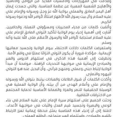
وقدمت في المهرجانات والأمسيات العديد من الزوامل والأناشيد
والأهازيج الشعبية المعبرة عن عظمة المناسبة، والتي جسدت إيمان
أهل اليمن الصادق والعملي بولاية الله عز وجل ورسوله والإمام علي
عليه السلام وآل بيت رسول الله الأطهار امتثالًا لأوامر الله ودعوة رسوله
الكريم.
وألقيت كلمات من مدراء المديريات ومسؤولي التعبئة، والحاضرين،
أشارت إلى أهمية إحياء يوم الولاية لتأكيد التولي الصادق للإمام علي
عليه السلام استجابة لأوامر الله والرسول الأعظم صلى الله عليه وآله
وسلم.
واستعرضت الكلمات دلالات الاحتفاء بيوم الولاية وتجسيد معانيها
الإيمانية.. مؤكدة ضرورة أن يكون التولي التزامًا عمليًا في واقع الأمة.
وتطرقت إلى أهمية هذه الذكرى في استلهام الدروس والعبر
والمبادئ الإيمانية في مواجهة التحديات الراهنة.. موضحة أن مبدأ
الولاية ارتباط ديني وعملي ومنهج قرآني، وأن البديل عنه هو التولي
لليهود والنصارى.
وأكدت الكلمات أن قبول الطاعات والعبادات يرتبط بتولي الله ورسوله
والإمام علي وأعلام الهدى من آل بيته، وأن الولاية العملية هي
الوسيلة الحقيقية للنصر والعزة والضمانة الأساسية لحماية المجتمع
من الاختراقات الثقافية.
وحثت الجميع على استلهام سيرة الإمام علي عليه السلام في بناء
الوعي والبصيرة وتجسيد قيم العدل والثبات في مواجهة الأعداء..
لافتة إلى أن إحياء هذه المناسبة يمثل محطة إيمانية تعزز الارتباط
بالقيم والمبادئ، واستلهام العبر منها في الواقع العملي.