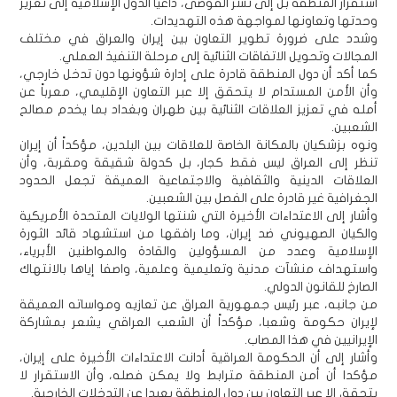
استقرار المنطقة بل إلى نشر الفوضى، داعياً الدول الإسلامية إلى تعزيز
وحدتها وتعاونها لمواجهة هذه التهديدات.
وشدد على ضرورة تطوير التعاون بين إيران والعراق في مختلف
المجالات وتحويل الاتفاقات الثنائية إلى مرحلة التنفيذ العملي.
كما أكد أن دول المنطقة قادرة على إدارة شؤونها دون تدخل خارجي،
وأن الأمن المستدام لا يتحقق إلا عبر التعاون الإقليمي، معرباً عن
أمله في تعزيز العلاقات الثنائية بين طهران وبغداد بما يخدم مصالح
الشعبين.
ونوه بزشكيان بالمكانة الخاصة للعلاقات بين البلدين، مؤكداً أن إيران
تنظر إلى العراق ليس فقط كجار، بل كدولة شقيقة ومقربة، وأن
العلاقات الدينية والثقافية والاجتماعية العميقة تجعل الحدود
الجغرافية غير قادرة على الفصل بين الشعبين.
وأشار إلى الاعتداءات الأخيرة التي شنتها الولايات المتحدة الأمريكية
والكيان الصهيوني ضد إيران، وما رافقها من استشهاد قائد الثورة
الإسلامية وعدد من المسؤولين والقادة والمواطنين الأبرياء،
واستهداف منشآت مدنية وتعليمية وعلمية، واصفا إياها بالانتهاك
الصارخ للقانون الدولي.
من جانبه، عبر رئيس جمهورية العراق عن تعازيه ومواساته العميقة
لإيران حكومة وشعبا، مؤكداً أن الشعب العراقي يشعر بمشاركة
الإيرانيين في هذا المصاب.
وأشار إلى أن الحكومة العراقية أدانت الاعتداءات الأخيرة على إيران،
مؤكدا أن أمن المنطقة مترابط ولا يمكن فصله، وأن الاستقرار لا
يتحقق إلا عبر التعاون بين دول المنطقة بعيدا عن التدخلات الخارجية.