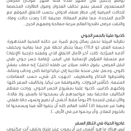
بواقع رحلتين في الشهر لمدة ستة أشهر، فوجئ المرضى
المستعدون للسفر بمنع تحالف العدوان وصول الطائرات المخصصة
للحالات المرضية إلى مطار صنعاء الدولي بحسب الاتفاق الموقع مع
الأمم المتحدة، مما فاقم المعاناة. صحيفة (لا) رصدت حالات وفاة،
والتقت مرضى ناشدوا العالم سرعة معالجة وضعهم الحرج...
كذبوا علينا بالجسرِ الجوي
نظراته البريئة تحمل رسائل وجع كبيرة عن حالته الصحية المتدهورة.
جسمه الغض ذو الـ(11) ربيعاً ينتظر لحظة فرجٍ مما يعانيه ويخفف
آلامه المبرّحة. كانت آخر الآمال الاتفاق الذي وقعته خارجية (الإنقاذ)
مع منسقة الشؤون الإنسانية في اليمن، لإقامة جسر جوي طبي
لنقل المرضى. يقول حاشد سيلان عن طفله (خليل) إنه مصاب بفشلٍ
كلوي، وحصل على منحة علاجية إلى تركيا لزراعة كلى وحالب ومثانة،
واشترطوا التذاكر والمصاريف. (جهزت كل شيء حسب المعاملات
المتبعة، كتأشير الجوازات، والموافقة من تركيا، وتكاليف السفر كلها؛
ولكنهم كذابين، كذبوا علينا بمشروع الجسر الجوي، وراحت معظم
التكاليف ملاحقة بعد مواعيدهم بأن يسمحوا لنا بالسفر، ولا فائدة،
والآن تبقى للمنحة 25 يوماً فقط أخشى أن تضيع وتسوء حالة طفلي.
وهنا عبر صحيفة (لا) أناشد العالم كله أن يتقوا الله فينا ويسمحوا لنا
بالخروج للعلاج، وأن يرحموا من في الأرض...).
غادروا الحياة في انتظار السفر
ليس هناك ما هو أقسى من أن يموت عزيز عليك وتقف أنت مكتوف