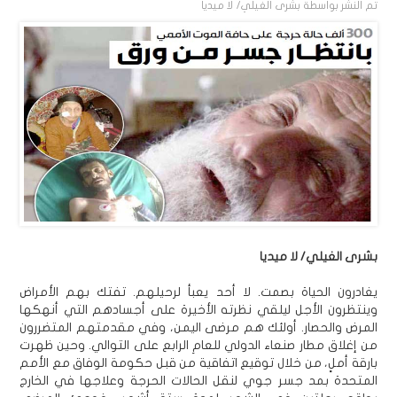
تم النشر بواسطة
بشرى الغيلي/ لا ميديا
بشرى الغيلي/ لا ميديا
يغادرون الحياة بصمت. لا أحد يعبأ لرحيلهم. تفتك بهم الأمراض
وينتظرون الأجل ليلقي نظرته الأخيرة على أجسادهم التي أنهكها
المرض والحصار. أولئك هم مرضى اليمن، وفي مقدمتهم المتضررون
من إغلاق مطار صنعاء الدولي للعامِ الرابع على التوالي. وحين ظهرت
بارقة أملٍ، من خلال توقيع اتفاقية من قبل حكومة الوفاق مع الأمم
المتحدة بمد جسر جوي لنقل الحالات الحرجة وعلاجها في الخارج