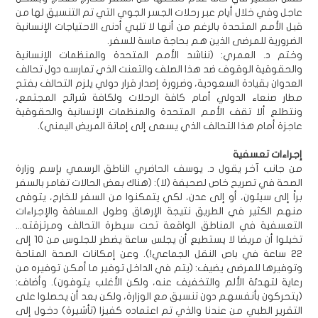
عاجل وفي خلال أيام عبر رحلات الجسر الجوي التي تم التنسيق لها من
قبل الأمم المتحدة بالرغم من أنها لا تلبي أدنى الاحتياجات الإنسانية
الضرورية للمرضى الذين هم بحاجة ماسة للسفر.
وختم د. العمري: (نناشد الأمم المتحدة والمنظمات الإنسانية
والحقوقية الوقوف ضد هذا الصلف والتعنت الذي تمارسه دول تحالف
العدوان بقيادة السعودية، وضرورة إصدار قرار دولي يلزم التحالف بفتح
مطار صنعاء الدولي أمام كافة الرحلات ولكافة شرائح المجتمع،
ونتطلع ألا تقف الأمم المتحدة والمنظمات الإنسانية والحقوقية
عاجزة أمام هذا التحالف الذي يسعى إلى إماتة المريض اليمني).
إجراءات تعسفية
من جانب آخر يقول د. يوسف الحاضري الناطق الرسمي بإسم وزارة
الصحة في تصريح خاص لصحيفة (لا): (هناك بعض الحالات تغامر بالسفر
براً إلى سيئون، أو إلى عدن، لكي يتمكنوا من السفر للخارج، يتوفى
منهم الكثير في الطريق نتيجة الإرهاق وطول المسافة والإجراءات
التعسفية في المناطق الواقعة تحت سيطرة التحالف ومرتزقته...
تخيلوا أن مريضا لا يستطيع أن يجلس ساعة يضطر للجلوس من 10 إلى
22 ساعة في باص النقل الجماعي!). وعن إمكانات الصحة المتاحة
وتوفيرها للمرضى يضيف: (يتم في الداخل توفير ما أمكن توفيره من
رعاية لتهدئة الألم والتخفيف عنه، ولكن الأغلب يتوفون). وأضاف:
(يتحركون بأنفسهم دون تنسيق مع الوزارة، ولكن بعد أن يحصلوا على
التقرير الطبي من عندنا والذي تم اعتماده كفيزا (تأشيرة) دخول إلى