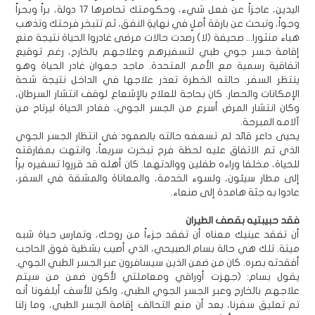
اليدين، عاجزاً عن فعل شيء، وحكومتك تحاصرها 17 دولة، براً وبحراً
وجواً، وتبحث عن بارقة أملٍ في نهايةِ النفق، ثم تتبخر فرحتك وتذهب
هباء منثورا... صحيفة (لا) رصدت حالات مرضى غادروا الحياة نتيجة منع
إقامة جسر جوي طبي لتسفيرهم وعلاجهم بالخارج، رغم توقيع
اتفاقية رسمية مع الأمم المتحدة. ماجد جعوان غادر الحياة وهو
ينتظر السفر. حالته الخطرة تعذر علاجها في الداخل نتيجة شحة
الإمكانات والحصار. كان بحاجة للعلاج بالإشعاع لوقف انتشار السرطان،
وكان انتشار المرض أسرع من الجسر الجوي، فغادر الحياة ليرتاح من
آلامه المبرحة.
يحيى داعر قائد لم تسعفه حالته بالصمود في انتظار الجسر الجوي
الذي تم الاتفاق عليه لحظة فرح تبخرت سريعاً، وانتهت بمفارقته
للحياة، مخلفا وراءه طفلين ووالدتهما. كان أهله قد قرروا تسفيره براً
إلى مطار سيئون، ولسوء الخدمة، والمعاناة والمشقة في السفر،
عادوا به جثة هامدة إلى صنعاء.
فقد حبيبتيه بقصف الطيران
أن تفقد عينيك معناه أن تفقد جزءاً من روحك، وتمارس حياة شبه
ميتة. تلك هي حالة بسام الصبيحي، الذي أصيب بشظية فوق الحاجب
أفقدته بصره. كان من ضمن الذين سيسافرون عبر الجسر الطبي الجوي.
يقول بسام: (جهزت أوراقي ومعاملتي لأكون ضمن من سيتم
علاجهم بالخارج وعبر الجسر الجوي الطبي، ولكن للأسف أبلغونا أنه
تم تعليق سفرنا، بعد أن منع التحالف إقامة الجسر الطبي، وما زلنا