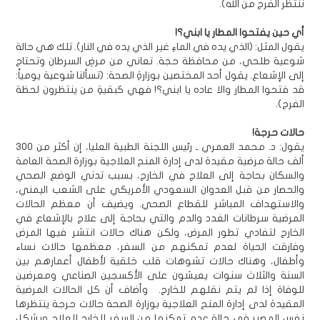
ننتظر الفرج من الله).
أي حين يفتحوا المطار يا ابني؟!
يقول المثل: (الذي يده في الماءِ غير الذي يده في النار). تلك هي حالة
شوعية طلحي، من محافظة حجة. تعاني من مرضِ السرطان وتحتاج
إلى الإشعاع. يقول أحد المختصين بوزارةِ الصحة: (تسألنا شوعية يومياً:
قد فتحوا المطار والا عاده يا ابني؟! فهي كبقيةِ من ينتظرون لحظة
الفرج).
حالات حرجة!
يقول: د. محمد العمري ـ رئيس اللجنة الطبية العليا، إن أكثر من 300
ألف حالة مرضية مقيدة لدى إدارة المنح العلاجية بوزارة الصحة العامة
والسكان بحاجة إلى العلاج في الخارج، بسبب تدني الوضع الصحي
والحصار من قبل العدوان السعودي الأمريكي على الشعب اليمني،
والاستهداف المباشر للقطاع الصحي. ويضيف أن معظم الحالات
المرضية سرطانات الغدد والدم والتي بحاجة إلى علاج بالإشعاع في
الخارج لتفادي تطور المرض، ولكن هناك حالات انتشر فيها المرض
وفارقت الحياة لعدم تمكنهم من السفر، معظمها حالات نساء
وأطفال، وهناك حالات تشوهات قلب خلقية لأطفال أعمارهم بين
السنة والثلاث سنوات يعيشون على الأكسجين الصناعي ومعرضين
للوفاة إذا لم يتم نقلهم للخارج. وأضاف أن كل الحالات المرضية
المقيدة لدى إدارة المنح العلاجية بوزارة الصحة حالات حرجة ينتظرها
نفس المصير في حالة عدم تمكنها من السفر للخارج للعلاج وبشكل