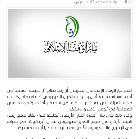
تم النشر بواسطة
موقع ( لا ) الإخباري
اعتبر تيار الوفاء الإسلامي البحريني أن ربط نظام آل خليفة الاستبدادي
أمنه وسياسته مع أمن وسياسة الكيان الصهيوني هو افتضاح يكشف
حجم العزلة التي يعيشها النظام عن شعبه وأمته، وتعويله على
الصهاينة في توفير الأمن والاستقرار.
وجاء ذلك في بيان أصدره التيار، الأربعاء، تعليقا على لقاء جَمَعَ رئيس
هيئة الأركان في جيش العدو الصهيوني غادي آيزنكوت، مع نظرائه
في البحرين والسعودية والأردن ومصر لبحث قضايا أمنية مشتركة.