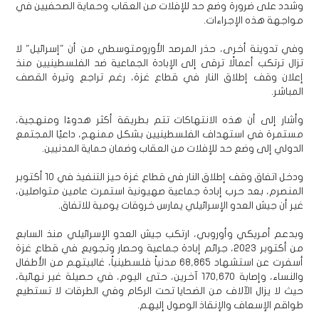
وشدد على ضرورة وضع حد للإفلات من العقاب وحماية الصحفيين في
مواجهة هذه الإجراءات.
وفي تدوينة أخرى، حذر المرصد الأورومتوسطي من أن "إسرائيل" لا
تزال ترتكب أعمالًا ترقى إلى الإبادة الجماعية ضد الفلسطينيين منذ
إعلان وقف إطلاق النار في قطاع غزة، رغم تراجع وتيرة القصف
المباشر.
وأشار إلى أن هذه الانتهاكات تتم بطريقة أكثر هدوءًا ومنهجية،
مستمرة في استهداف الفلسطينيين بشكل ممنهج، داعيًا المجتمع
الدولي إلى وضع حد للإفلات من العقاب وضمان حماية المدنيين.
ودخل اتفاق وقف إطلاق النار في قطاع غزة حيز التنفيذ في 10 أكتوبر
المنصرم، بعد حرب إبادة جماعية صهيونية استمرت عامين متواصلين،
غير أن جيش العدو الإسرائيلي يمارس خروقات يومية للاتفاق.
وبدعم أمريكي وأوروبي، ارتكب جيش العدو الإسرائيلي منذ السابع
من أكتوبر 2023، جرائم إبادة جماعية وحصار وتجويع في قطاع غزة
أسفرت عن استشهاد 68,865 مدنياً فلسطينياً، غالبيتهم من الأطفال
والنساء، وإصابة 170,670 آخرين، حتى اليوم، في حصيلة غير نهائية،
حيث لا يزال الآلاف من الضحايا تحت الركام وفي الطرقات لا تستطيع
طواقم الإسعاف والإنقاذ الوصول إليهم.