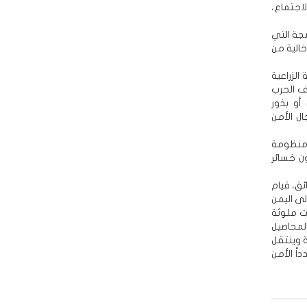
لاجتماع،
سجة التي
خالية من
الزراعية
ف الحرب
أو بذور
ل الأمن
 منظومة
ون خسائر
يلول/ سبتمبر 2025، معزز بالوثائق، قيام
لى اليمن
ت ملوثة
المحاصيل
ة وينتقل
اً الأمن