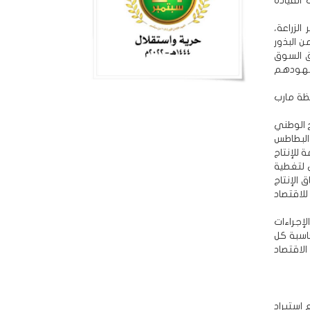
القيادة
الزراعة،
ن البذور
ق السوق
 جهودهم
ظة مارب
ج الوطني
البطاطس
 للإنتاج
ي لتغطية
الإنتاج
للاقتصاد
لإجراءات
اسبة كل
اقتصاد
 استيراد