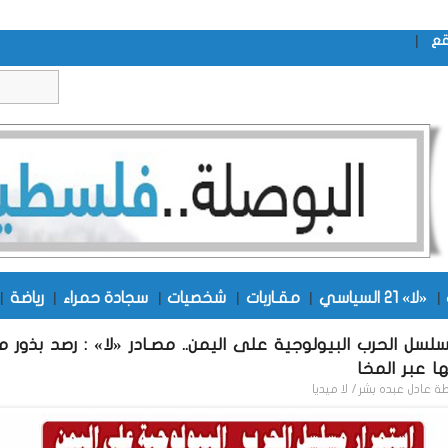
|
قع
|
«لا» 21 السياسي
|
مقـاربات
|
شخصيات
|
سجادة حمراء
|
رياضة
|
لسل الحرب البيولوجية على اليمن.. مصـادر «لا» : رصد بذور م
ا عبر المخا
طة
عادل عبده بشر / لا ميديا