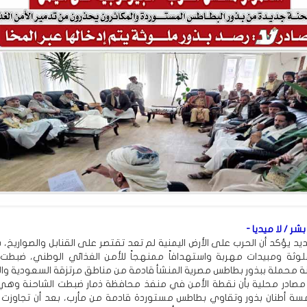
بشر / لا ميديا -
د يؤكد أن الحرب على الأرض اليمنية لم تعد تقتصر على القنابل والصواريخ،
ً ملوثة ومبيدات مهربة واستهدافاً ممنهجاً للأمن الغذائي الوطني، ضبطت 
نة محملة ببذور بطاطس مصرية المنشأ قادمة من مناطق مرتزقة السعودية والإ
" مصادر محلية بأن نقطة الأمن في منفذ محافظة ذمار ضبطت الشاحنة وه
سة أطنان بذور وتقاوي بطاطس مستوردة قادمة من مأرب، بعد أن تجاوزت 