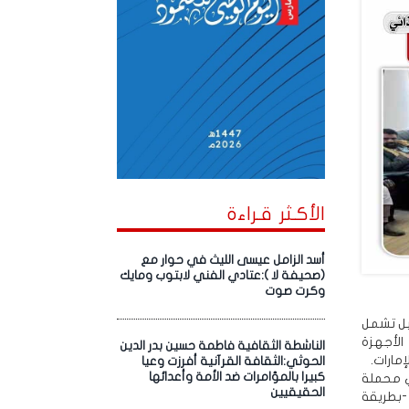
الأكـثر قـراءة
أسد الزامل عيسى الليث في حوار مع
(صحيفة لا ):عتادي الفني لابتوب ومايك
وكرت صوت
 بل تشمل
الأجهزة
الناشطة الثقافية فاطمة حسين بدر الدين
مارات.
الحوثي:الثقافة القرآنية أفرزت وعيا
كبيرا بالمؤامرات ضد الأمة وأعدائها
ي محملة
الحقيقيين
-بطريقة