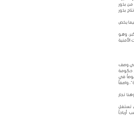
 من بذور
ركة العامة لإنتاج بذور
فيما يخص
بر، وهو
 الأمنية
 في وصف
م حكومة
وصاً في
 واصفاً
نا تجار
ي تستغل
أرباحاً