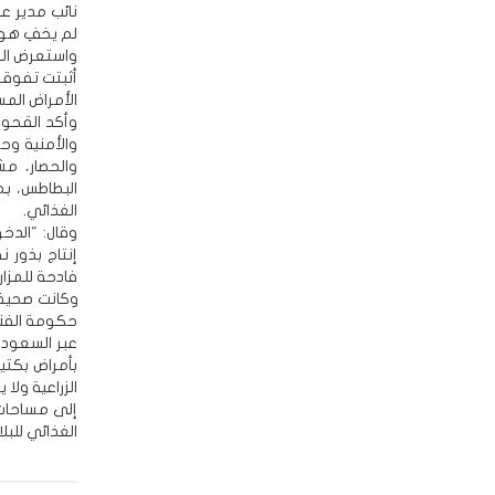
نائب مدير عا
لم يخفِ هو 
واستعرض القح
أثبتت تفوقها
الأمراض الم
وأكد القحوم
والأمنية وح
والحصار، مش
البطاطس، ب
الغذائي.
وقال: "الدخ
إنتاج بذور 
فادحة للمزار
حكومة الفناد
عبر السعودي
بأمراض بكتير
الزراعية ولا
إلى مساحات ز
الغذائي للبلا