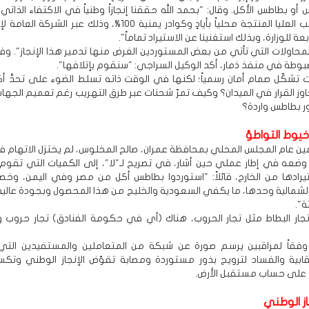
 أو بطاطس الأكل. وقال: "بحمد الله حققنا إنجازاً وطنياً في الاكتفاء الذاتي
البطاطس الرتب العليا المنتجة محلياً بأيادٍ وكوادر يمنية 100%، وذلك عبر الش
عة للوزارة، وبذلك استغنينا عن الاستيراد تماماً".
لمحاولات التي تأتي من بعض المستوردين الغرض منها تدمير هذا الإنجاز". و
بوطة في منفذ ذمار، أكد الوكيل السراجي: "سنقوم بإتلافها".
 تشكّل صمام أمان رسمياً؛ لكنها في الوقت ذاته تسلط الضوء على تحدٍّ أك
وز القرار في الميدان؟ وكيف تمرّ شحنات عبر طرق التهريب رغم تعميم الجهات
ر بطاطس واردة؟
خيوط التواطؤ
ن عام المجلس المحلي بمحافظة عمران، صالح المخلوس، لم يختزل الاتهام
ضعه في إطار عملي حين أشار، في تصريح لـ"لا"، إلى الكميات التي تقو
تيرادها من الخارج، قائلاً: "استوردوا بطاطس أكل من مصر وفي اليمن، وخص
لشمالية وحدها، ما يكفي السعودية والخليج من هذا المحصول وبجودة عالية"،
ة".
جار البطاط مثل تجار الحروب، هناك (أي في حكومة الفنادق) تجار حروب وه
 وفقاً لمراقبين يرسم صورة عن شبكة من المتعاملين والمستفيدين الت
قابية والفساد لترويج بذور مستوردة ومصابة تقوّض الإنجاز الوطني وتكسب 
 على حساب مستقبل الأرض.
از الوطني