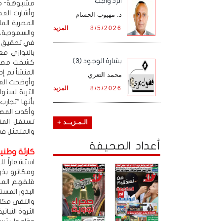
الرد واجب
مشبوهة- منف
وأشارت المص
د. مهيوب الحسام
المصرية المل
8/5/2026
المزيد
والسعودية، 
في تحقيق سا
بالتوازي م
بشارة الوجود (3)
كشفت مصادر
المنشأ تم إد
محمد التعزي
وأوضحت الم
8/5/2026
المزيد
التربة لسنو
بأنها "تجارب
وأكدت المصا
تستغل المنا
الـمـزيــد +
والمتمثل في 
أعداد الصحيفة
كارثة وطني
استشعاراً ل
ومكاثرو بذو
قلقهم العم
البذور المستو
والتقى مكاثر
الثروة النب