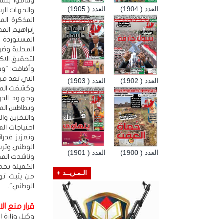
وقاموا بتسل
العدد ( 1904)
العدد ( 1905)
والجهات الرس
المذكرة الم
إبراهيم الم
المستوردة إ
المحلية وضر
لتحقيق الاكت
وأضافت: "وق
التي تعد من
العدد ( 1902)
العدد ( 1903)
وكشفت المذك
وجهود الدول
وبطاطس المائ
والتخزين وا
احتياجات ال
وتعزيز قدرا
الوطني وترسي
العدد ( 1900)
العدد ( 1901)
وناشدت المذك
الكفيلة بحم
الـمـزيــد +
من يثبت تو
الوطني".
قرار منع ال
وكيل وزارة ا