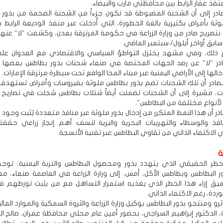
ذ عفار الرابط بين محافظتي مأرب والبيضاء.
ادر إلى أن الشحنة المضبوطة قد تكون جزءاً من الشحنة الضخمة من بذور 
وثة بأمراض بكتيرية بالغة الخطورة، التي أُدخلت عبر منفذ الوديعة الرابط ب
بتصريح صادر من وزارة الزراعة في حكومة المرتزقة بعدن، وكشفت "لا" عنها 
بق أواخر أيلول/ سبتمبر الماضي.
ع ذلك، وفي مشهد يختزل التواطؤ السياسي والاقتصادي مع العدوان على
 "لا" عن رصد الجهات المختصة في صنعاء شحنات بذور بطاطس بعضها 
خالها إلى الأراضي اليمنية عبر ميناء المخا الواقع تحت سيطرة مرتزقة الإمارات.
صادر أن تلك الشحنات تضم بذور بطاطس ملوثة بفيروسات وأمراض تستهد
ات، مشيرة إلى أن الشحنات تضمنت أيضاً شتلات بطاطس سُجلت في تصاريح ال
 لأنواع مختلفة من البطاطس".
در أن هذا النمط المتكرر من إدخال بذور ملوثة عبر منافذ متعددة يُثبت وجو
فذ والوسطاء والتهريبات البحرية والبرية لنسف أهم إنجاز زراعي حققت
الاكتفاء الذاتي من تقاوي البطاطس عبر تقنية الأنسجة.
ة
لخطر الحقيقي الذي يتهدد بذور ومحصول البطاطس والتربة اليمنية، توج
ر البطاطس وبطاطس الأكل، أمس، إلى وزارة الزراعة في العاصمة صنعاء، مع
يق إزاء هذا الخطر الذي يغذيه استمرار التساهل مع من يثبت تورطهم ف
ردة، رغم الاكتفاء الذاتي.
و ومنتجو بذور البطاطس بوكيل وزارة الزراعة والثروة السمكية والموارد المائ
اتية، الدكتور إبراهيم السراجي، بحضور أمين عام محلي محافظة عمران، صالح 