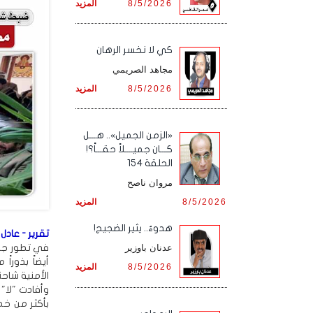
8/5/2026
المزيد
كي لا نخسر الرهان
مجاهد الصريمي
8/5/2026
المزيد
«الزمن الجميل».. هـــل
كـــان جميــــلاً حقـــاً؟!
الحلقة 154
مروان ناصح
8/5/2026
المزيد
هدوءٌ.. يثير الضجيج!
تقرير - عادل 
في تطور جدي
عدنان باوزير
أيضاً بذورا
8/5/2026
المزيد
الأمنية شاح
وأفادت "لا
بأكثر من خم