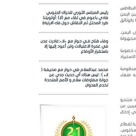
البطاطس
رئيس المجلس الثوري للحراك الجنوبي
ين اليمن
فادي باعوم في لقاء مع (لا) :أولويتنا
بالوثائق
طرد المحتل ثم النقاش حول فك الارتباط
 اليمن،
مجهولة
وفاء فتاح فـي حوار مع «لا»:غادرت عدن
في غمرة الاغتيالات ولن أعود إليها إلا
ف خصوبة
باستقرار الأوضاع
استيراد
د منظومة
محمد عبدالسلام في حوار مع صحيفة (
ه صنعاء
لاء ) : ليس هناك أي حديث جدي عن
جولة مفاوضات سلام و الأمم المتحدة
تخدم العدوان
ه منتجو
ربين عن
ي إدخال
ية لقطاع
المخلوس،