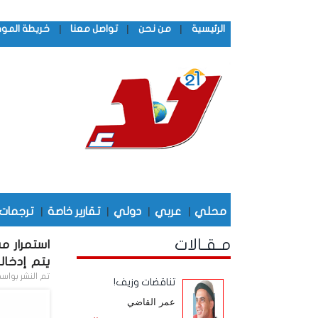
|
|
|
الرئيسية
من نحن
تواصل معنا
خريطة المو
محلي
|
عربي
|
دولي
|
تقارير خاصة
|
ترجمات
مـقـالات
استمرار مس
يتم إدخاله
تم النشر بواس
تناقضات وزيف!
عمر القاضي