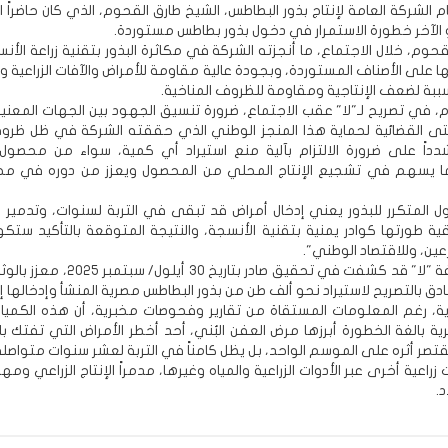
م الشركة العامة لإنتاج بذور البطاطس، الشيخ طارق القحوم، الذي كان حاضراً ا
الآخر خطورة الاستمرار في دخول بذور بطاطس مستوردة.
وم، خلال الاجتماع، ما أنجزته الشركة في مكاثرة البذور بتقنية زراعة الأن
 على الأصناف المستوردة، وبجودة عالية مقاومة للأمراض والآفات الزراعية و
سببة لضعف الإنتاجية ومقاومة للظروف المناخية.
، في تصريح لـ"لا" عقب الاجتماع، ضرورة تنسيق الجهود بين الجهات المعنية 
تى القضائية لحماية هذا المنجز الوطني الذي حققته الشركة في ظل ظرو
دداً على ضرورة الالتزام بآلية منع استيراد أي كمية، سواء من محصول 
ما يسهم في تشجيع الإنتاج المحلي من المحصول ويعزز من دوره في مجا
ول المتكرر للبذور يعني إدخال أمراض قد تبقى في التربة لسنوات، وتدمير
نقية طورتها كوادر يمنية بتقنية الأنسجة، والنتيجة المتوقعة بالتأكيد ستك
عين، وللاقتصاد الوطني".
وكانت صحيفة "لا" قد كشفت في تحقيق صادر بتاريخ 30 أ
ق بالتصريح لاستيراد نحو ألف طن من بذور البطاطس مصرية المنشأ وإدخالها إ
ة، رغم المعلومات المستقاة من تقارير وفحوصات مخبرية، أن هذه الكميا
ية بالغة الخطورة أبرزها مرض العفن البُني، أحد أخطر الأمراض التي تفتك ب
 يقتصر أثره على الموسم الواحد، بل يظل كامناً في التربة لعشر سنوات متواصل
راعية أخرى عبر الأدوات الزراعية والمياه وغيرها، مدمراً الإنتاج الزراعي ومهدد
د.