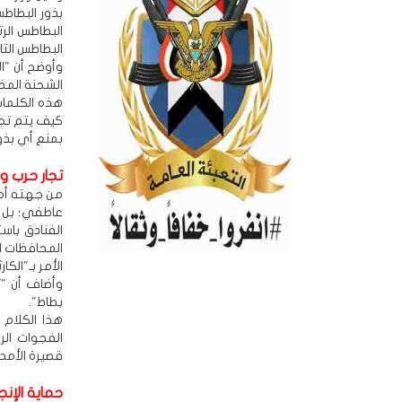
بذور البطاطس
البطاطس التاب
وأوضح أن "ا
الشحنة المض
هذه الكلمات
كيف يتم تجا
بمنع أي بذو
تجار حرب و
من جهته أمي
عاطفي؛ بل و
الفنادق باس
المحافظات ا
الأمر بـ"الكارث
وأضاف أن "ت
بطاط".
هذا الكلام
الفجوات الر
قصيرة الأمد
حماية الإنج