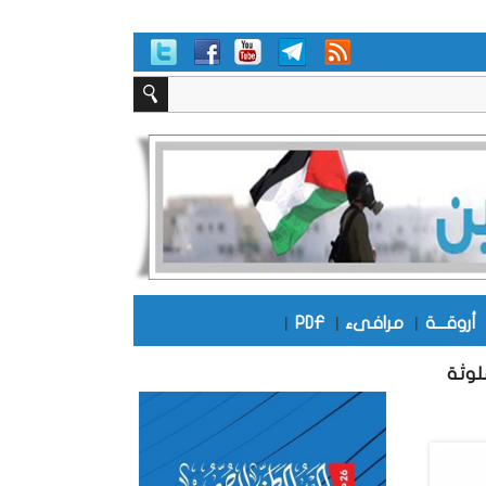
أروقـــة
|
مرافىء
|
PDF
|
لوثة