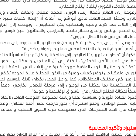
يم الوكيل مذكرة موقعة من كبار المنتجين والمكاثرين في اليمن، تطالب 
مية بالتدخل الفوري لإنقاذ الإنتاج المحلي.
رفوعة إلى القائم بأعمال رئيس الوزراء، محمد مفتاح، والقائم بأعمال وزير 
داني، وممثل السيد القائد، صادق أبو شوارب، أكدت أن "إدخال كميات كبيرة م
لى البلاد، يعد كارثة وطنية واقتصادية بكل المقاييس… ويهدف إلى إغرا
ب المنتج الوطني وإلحاق خسائر فادحة بالمزارعين والمكاثرين الذين كرسوا
فاء الذاتي في هذا المجال الحيوي".
د وصل الأمر إلى إدخال كميات كبيرة من هذه البذور المستوردة إلى محاف
 أهم الأسواق لتصريف المنتج المحلي مما ينذر بعواقب خطيرة".
رة أن "محاولات تهريب تلك البذور إلى مناطقنا يشكل تهديداً مباشراً للمنت
ة في تعزيز الأمن الغذائي"، لافتة إلى أن المنتجين والمكاثرين لبذور 
دة "بذلوا خلال السنوات الماضية جهوداً كبيرة في إنشاء البنى التحتية اللازمة
لتوزيع، وتمكنا من توفير كميات وفيرة من البذور المحلية عالية الجودة تكف
مزارعين في مختلف المحافظات، كما نواصل العمل بخطى ثابتة لتوسيع نطاق 
تنا المستقبلية بما يمكننا من الوصول إلى مرحلة التصدير الخارجي، دعماً 
خاً لمكانة المنتج اليمني في الأسواق الإقليمية والدولية".
رة القيادة الثورية والسياسية العليا ورئاسة الحكومة "التوجيه العاجل لاتخاذ ا
اية المنتج الوطني، ومنع استيراد أي بذور خارجية تمس أمننا الغذائي، ومح
رطه في هذه الممارسات التي تستهدف ضرب السوق المحلية وإضعاف ال
استيراد وتأكيد المحاسبة
لزراعة، الدكتور إبراهيم السراجي، أكد في تصريح لـ"لا" التزام الوزارة بقرار منع