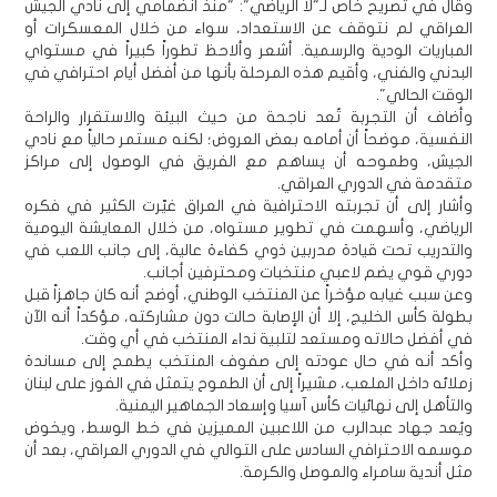
وقال في تصريح خاص لـ"لا الرياضي": "منذ انضمامي إلى نادي الجيش
العراقي لم نتوقف عن الاستعداد، سواء من خلال المعسكرات أو
المباريات الودية والرسمية. أشعر وألاحظ تطوراً كبيراً في مستواي
البدني والفني، وأقيم هذه المرحلة بأنها من أفضل أيام احترافي في
الوقت الحالي".
وأضاف أن التجربة تُعد ناجحة من حيث البيئة والاستقرار والراحة
النفسية، موضحاً أن أمامه بعض العروض؛ لكنه مستمر حالياً مع نادي
الجيش، وطموحه أن يساهم مع الفريق في الوصول إلى مراكز
متقدمة في الدوري العراقي.
وأشار إلى أن تجربته الاحترافية في العراق غيّرت الكثير في فكره
الرياضي، وأسهمت في تطوير مستواه، من خلال المعايشة اليومية
والتدريب تحت قيادة مدربين ذوي كفاءة عالية، إلى جانب اللعب في
دوري قوي يضم لاعبي منتخبات ومحترفين أجانب.
وعن سبب غيابه مؤخراً عن المنتخب الوطني، أوضح أنه كان جاهزاً قبل
بطولة كأس الخليج، إلا أن الإصابة حالت دون مشاركته، مؤكداً أنه الآن
في أفضل حالاته ومستعد لتلبية نداء المنتخب في أي وقت.
وأكد أنه في حال عودته إلى صفوف المنتخب يطمح إلى مساندة
زملائه داخل الملعب، مشيراً إلى أن الطموح يتمثل في الفوز على لبنان
والتأهل إلى نهائيات كأس آسيا وإسعاد الجماهير اليمنية.
ويُعد جهاد عبدالرب من اللاعبين المميزين في خط الوسط، ويخوض
موسمه الاحترافي السادس على التوالي في الدوري العراقي، بعد أن
مثل أندية سامراء والموصل والكرمة.