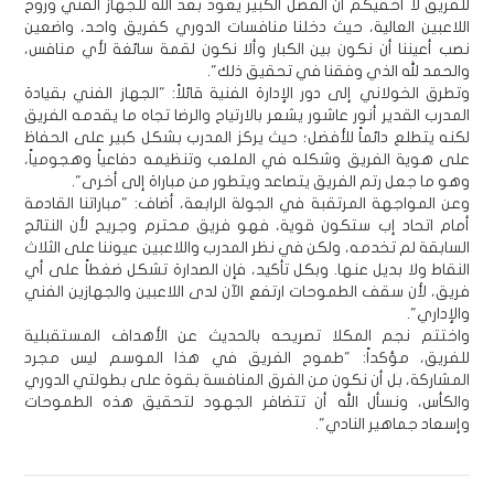
للفريق لا أخفيكم أن الفضل الكبير يعود بعد الله للجهاز الفني وروح
اللاعبين العالية، حيث دخلنا منافسات الدوري كفريق واحد، واضعين
نصب أعيننا أن نكون بين الكبار وألا نكون لقمة سائغة لأي منافس،
والحمد لله الذي وفقنا في تحقيق ذلك".
وتطرق الخولاني إلى دور الإدارة الفنية قائلاً: "الجهاز الفني بقيادة
المدرب القدير أنور عاشور يشعر بالارتياح والرضا تجاه ما يقدمه الفريق
لكنه يتطلع دائماً للأفضل؛ حيث يركز المدرب بشكل كبير على الحفاظ
على هوية الفريق وشكله في الملعب وتنظيمه دفاعياً وهجومياً،
وهو ما جعل رتم الفريق يتصاعد ويتطور من مباراة إلى أخرى".
وعن المواجهة المرتقبة في الجولة الرابعة، أضاف: "مباراتنا القادمة
أمام اتحاد إب ستكون قوية، فهو فريق محترم وجريح لأن النتائج
السابقة لم تخدمه، ولكن في نظر المدرب واللاعبين عيوننا على الثلاث
النقاط ولا بديل عنها. وبكل تأكيد، فإن الصدارة تشكل ضغطاً على أي
فريق، لأن سقف الطموحات ارتفع الآن لدى اللاعبين والجهازين الفني
والإداري".
واختتم نجم المكلا تصريحه بالحديث عن الأهداف المستقبلية
للفريق، مؤكداً: "طموح الفريق في هذا الموسم ليس مجرد
المشاركة، بل أن نكون من الفرق المنافسة بقوة على بطولتي الدوري
والكأس، ونسأل الله أن تتضافر الجهود لتحقيق هذه الطموحات
وإسعاد جماهير النادي".