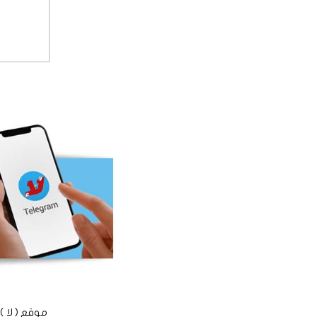
موقع ( لا ) الأخباري الم