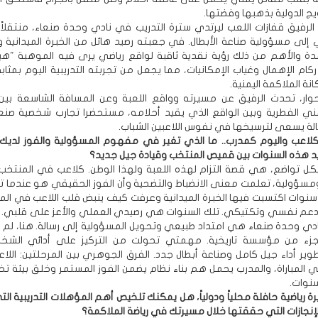
يج الدولية بذهبها وفضتها.
 الرفيق قفازات اللعب ليرتدي سترة التدريب في نادي وحدة صنعاء، منتقلا
ي إلى مسؤولية صناعة الأبطال. في جعبته رصيد هائل من الخبرة الميدانية 
ة والأهم من ذلك رؤية نقدية ثاقبة لواقع رياضي يرى فيه الموهبة "هبة 
ام الإهمال وغياب الإمكانيات، مما يجعل من تجربته التدريبية اليوم بمثاب
نة الملاكمة اليمنية.
وار، تحدث الرفيق عن مسيرته وواقع اللعبة وعن المسافة الشاسعة بي
مني الفطرية وبين الواقع الذي يقيد أحلامه، مستحضرا تجارب شخصية صن
الة يسعى لترسيخها في نفوس اللاعبين الشباب.
كلاعب واليوم كمدرب.. ما الذي تغير في مفهوم المسؤولية والفوز لدي
يد هذه السنوات بين قميص المنتخب وقيادة جيل جديد؟
ل تواضع، هي قصة التزام لهذه اللعبة ولهذا الوطن. كلاعب في المنتخب
ومسؤولية، تعلمت معنى الانضباط والتضحية وأن الفوز الحقيقي هو عندما ت
 سنوات اكتسبت فيها الخبرة الميدانية وعرفت كيف ينبض قلب اللاعب في الم
دعم نفسي وتكتيكي. تلك السنوات هي رصيدي العملي والأعز على قلبي.
ي وحدة صنعاء هي امتداد طبيعي وتحويل المسؤولية إلى رسالة. هنا، لم أ
زء من مؤسسة تاريخية. مهمتي تحولت من التركيز على أدائي الشخ
ير أداء جيل كامل وصناعة أبطال جدد. الفرق الجوهري بين المرحلتين: اللا
 المباراة، والمدرب يحمل هم بناء نظام يضمن الفوز المستمر وخلق بيئة تخرج
نوات.
 رياضية حافلة محلياً ودولياً، هل يمكنك تلخيص أهم المؤهلات التدريبية ا
الإنجازات التي حققتها خلال مسيرتك في رياضة الملاكمة؟