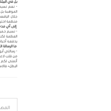
بل في البيئة
- نعم نسيم
الموهبة بل ف
منظمة احترا
إلى أي مدى ي
- نسيم حميد 
العظمة لكنه 
يدفعه أحياناً
ما الرسالة ا
- رسالتي أيه
من قلب لاعب
أتمنى لكم م
البطل» فالاس
المصد