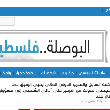
|
قع
|
«لا» 21 السياسي
|
مقـاربات
|
شخصيات
|
سجادة حمراء
|
رياضة
|
كمة السابق والمدرب الدولي الحالي يحيى الرفيق لـ«لا
:مهمتي تحولت من التركيز على أدائي الشخصي إلى مسؤولي
ال جدد
طة
طارق الأسلمي / لا ميديا