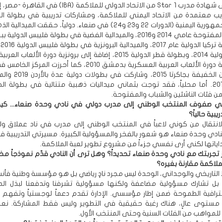
- حصلت على شهادة مدرب Star 1 من الاتحاد الدولي للملاكمة (IBA) 
ب معتمدة من الاتحاد اليمني للملاكمة، ومشاركات تدريبية في بطولة ال
وبطولات الجمهورية اليمنية (الدورات 22 و23 و24) في صنعاء. دولياً، حققت المي
بطولة قطر المفتوحة عامي 2014 و2016، والميدالية الفضية في بطولة فليبس الدول
4
بيلاروسيا الدولية 2014، وبطولة قطر الدولية 2015، إضافة إلى برونزية دورة الألعا
2011 وبرونزية دورة الألعاب العربية العسكرية بدمشق 2010، كما أحرزت ال
وأذربيجان 2014. أما محلياً، فقد توجت بثماني ميداليات ذهبية متتالية في بطولة 
ن فئات الناشئين والشباب والمفتوحة.
 صفوف المنتخب الوطني إلى مدرب دولي في نادي وحدة صنعاء... ك
بية حالياً؟
لانتقال من كوني لاعباً في المنتخب الوطني إلى مدرب في ناد عملاق ول
ادي وحدة صنعاء هو شعور بالفخر والمسؤولية الكبيرة. مسيرتي التدريبية في
داياتها لكني أرى نفسي جزءاً من مشروع تطوير لعبة الملاكمة.
 تجربتك مع نادي وحدة صنعاء تحديداً؟ وهل ترى أن النادي قدّم نموذجاً مخ
لملاكمة مقارنة بغيره؟
تباط التاريخي والوجداني، الوحدة ليس مجرد نادٍ رياضي بل هو مؤسسة وطنية فأنت
بل تشارك مسؤولية مضاعفة ولكنها مسؤولية تشرفنا وتدفعنا لبذل المزيد.
حترافية الطموحة ضمن إطار مؤسسي. الإدارة تقدم دعماً لوجستياً وتفهم 
 مستوى عالٍ، هناك رغبة حقيقية في التطوير وليس فقط المشاركة. ن
لمواهب من الفئات السنية وحتى المنتخب الأول.