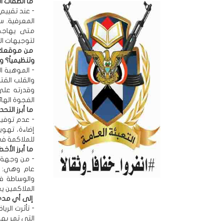
ما الصفات ا
- عند تقييم 
المعرفية. س
متى يهاجم 
لتوجيهات ال
من موقعك كم
وتنظيمياً؟ و
- الموهبة ال
والقلب القتا
وقدرته على 
الفجوة الهائ
ما أبرز التح
- عدم توفير 
إضاءة، تهوي
للملاكمة في 
ما أبرز الأخ
- من وجهة نظ
عام وهي: ت
والوساطة ف
الملاكمين ي
إلى أي مدى 
- تأثرت الري
التي تمر بها 