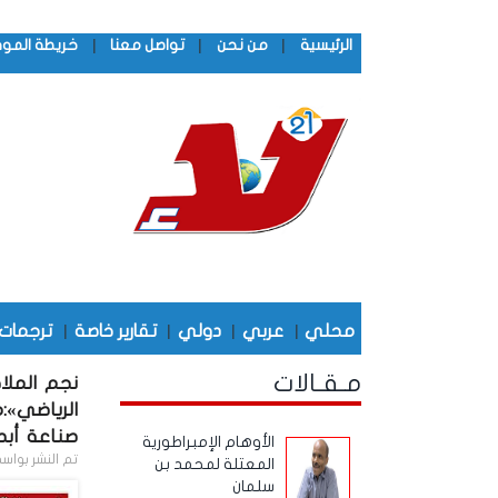
|
|
|
الرئيسية
من نحن
تواصل معنا
خريطة المو
محلي
|
عربي
|
دولي
|
تقارير خاصة
|
ترجمات
مـقـالات
نجم الملا
الرياضي»
صناعة أبط
الأوهام الإمبراطورية
تم النشر بواس
المعتلة لمحمد بن
سلمان