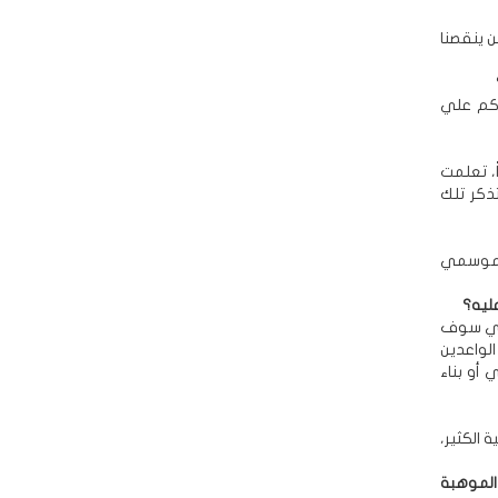
 ينقصنا
اكم علي
ً، تعلمت
ذكر تلك
 وموسمي
ليه؟
ذري سوف
لواعدين
أو بناء
الكثير،
الموهبة