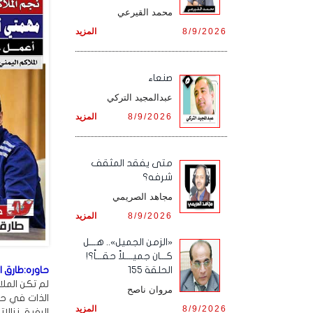
محمد القيرعي
8/9/2026
المزيد
صنعاء
عبدالمجيد التركي
8/9/2026
المزيد
متى يفقد المثقف
شرفه؟
مجاهد الصريمي
8/9/2026
المزيد
«الزمن الجميل».. هـــل
كـــان جميــــلاً حقـــاً؟!
حاوره:طارق ا
الحلقة 155
لم تكن الملا
مروان ناصح
الذات في حل
8/9/2026
المزيد
الرفيق نزال