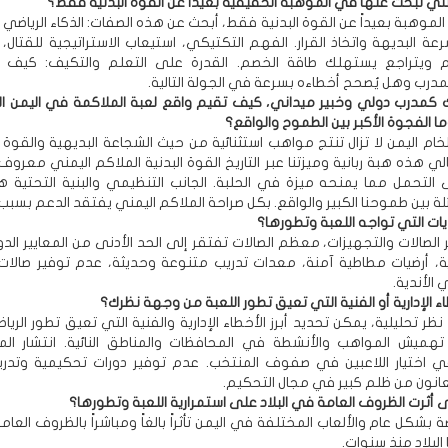
لتي تبحث عنها في الموهبة الحقيقية بعيداً عن القوة البدنية فقط؟
الموهبة بعيداً عن القوة البدنية فقط، أبحث عن هذه الصفات: الذكاء الرياضي 
رعة البديهة واتخاذ القرار. الفهم التكتيكي، استيعاب الاستراتيجية للقتال
ويتراجع يستهلك طاقة الخصم. القدرة على التعلم والتكيف: كيف 
مدرب وهل يُصحح أخطاءه بسرعة في الجولة التالية.
درب دولي وخبير ميداني، كيف تقيم واقع لعبة الملاكمة في اليمن اليو
ما الفجوة الأكبر بين الطموح والواقع؟
خام اليمن لا تزال تنتج مواهب استثنائية من حيث الشجاعة البديهية والقوة 
لي هذه هبة ربانية وميزتنا عبر التاريخ القوة البدنية الملاكم اليمني معروف
التحمل مما يمنحه ميزة في الحلبة. الجانب التنظيمي والبنية التحتية ه
لة بين طموحنا الكبير والواقع. بكل صراحة الملاكم اليمني يفتقد الدعم بسبب 
ديات التي تواجه اللعبة وتطورها؟
الصالات والتجهيزات، معظم الصالات تفتقر إلى الحد الأدنى من المعايير الدو
ة، أرضيات مطاطية آمنة، معدات تدريب متنوعة وحديثة، عدم توفير صالا
الأندية.
طاء الإدارية أو الفنية التي تعيق تطور اللعبة من وجهة نظرك؟
ر تحليلية، يمكن تحديد أبرز الأخطاء الإدارية والفنية التي تعيق تطور الري
هميش المواهب والأنشطة في المحافظات والمناطق النائية. انتشار ال
ي اختيار اللاعبين في صفوف المنتخب. عدم توفير دورات تحكيمية وتدري
عانون من ظلم كبير في مجال التحكيم.
أثرت الظروف العامة في البلاد على استمرارية اللعبة وتطورها؟
اضة بشكل عام والألعاب المختلفة في اليمن تأثراً بالغاً ومباشراً بالظروف العام
البلاد منذ سنوات.