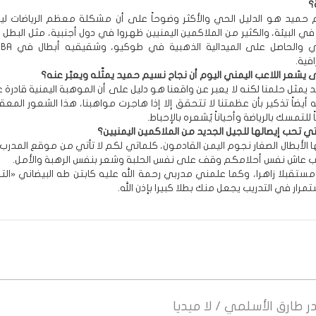
؟
 حميد هو الدليل الحي والأكثر وضوحاً على أن مشكلة معظم الرياضات 
ي البيئة، والكثير من الملاكمين اليمنيين ظهروا في دول أجنبية، مثل البطل 
فية.
شعر اللاعب اليمني اليوم أن نجاح نسيم حميد يمثّله ويعبّر عنه؟
يمثل حلمنا لكنه لا يعبر عن واقعنا هو دليل على أن الموهبة اليمنية قادرة
أيضاً تذكير بأن عظمتنا لا تتحقق إلا إذا هاجرت مواهبنا، هذا الشعور المع
 للتمسك بالرياضة وأحياناً يُشعره بالإحباط.
لتي تحب إيصالها للجيل الجديد من الملاكمين اليمنيين؟
ا الأبطال الصغار نجوم اليمن القادمون، كلماتي لكم لا تأتي من موقع المدر
 عاش نفس أحلامكم وقف على نفس الحلبة وشعر بنفس الرهبة والأمل.
ستقبلا زاهرا، وكما علمني مدربي رحمة الله عليه كابتن طه البيضاني «الت
تمرار في التدريب يجعل منك بطلا كبيرا بإذن الله.
ر
طارق الأسلمي / لا ميديا