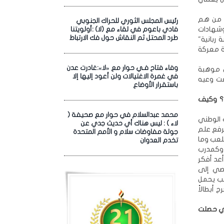
ً من هم
رئيس المجلس الثوري للحراك الجنوبي
وشهادات
فادي باعوم في لقاء مع (لا) :أولويتنا
طرد المحتل ثم النقاش حول فك الارتباط
ربانية"
ة معركة
وفاء فتاح فـي حوار مع «لا»:غادرت عدن
ن موهبة
في غمرة الاغتيالات ولن أعود إليها إلا
عت وعيه
باستقرار الأوضاع
ك؟ وكيف
محمد عبدالسلام في حوار مع صحيفة (
 الوطني
لاء ) : ليس هناك أي حديث جدي عن
رفع علم
جولة مفاوضات سلام و الأمم المتحدة
لعب وما
تخدم العدوان
 وكمدرب
عد أفكر
صي إلى
عب يحمل
 أبطالاً
لتي حصلت