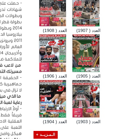
شهادات تدري
العدد ( 1907)
العدد ( 1908)
للملاكمة ضم
من لاعب في
مسيرتك التدري
العدد ( 1905)
العدد ( 1906)
- الحقيقة ا
جماهيرية كن
لا تزال في ب
ما الذي ميز
رعاية لعبة ا
- أولاً الار
فريقاً فقط 
العقلية الا
العدد ( 1903)
العدد ( 1904)
اللعبة على
هيكل واضح ل
الـمـزيــد +