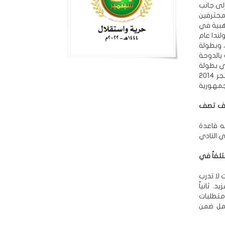
في القاهرة -مصر، إلى جانب
محترفين
دالية الذهبية في
ية ببولندا عام
201 وبطولة تركيا الدولية عام 2017، والميدالية البرونزية في بطولة فليبس الدولية 2016، وبطولة
ب العربية بالدوحة
مركز الخامس في بطولة
العالم للأوزان الخفيفة بجاكرتا 2015، وشاركت في بطولات دولية عدة بالأردن 2019 والمجر 2014
الجمهورية
يف تصف
ه قاعدة
 النادي
تلفاً في
 لا تدرب
 ثانياً
متطلبات
عمل ضمن