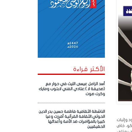
الأكـثر قـراءة
أسد الزامل عيسى الليث في حوار مع
(صحيفة لا ):عتادي الفني لابتوب ومايك
وكرت صوت
الناشطة الثقافية فاطمة حسين بدر الدين
الحوثي:الثقافة القرآنية أفرزت وعيا
د وإثبات
كبيرا بالمؤامرات ضد الأمة وأعدائها
اكو، خاض
الحقيقيين
ن يعتلي