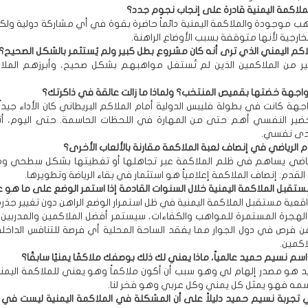
لملاكمة اليمنية قادرة على إنجاب نجوم جدد؟
هب موجودة والملاكمة اليمنية دائماً حاضرة بقوة في أي مشاركة دولية ولكن
خارجية لأنها متوقفة بسبب الأوضاع الراهنة.
كم اليمني الذي ترى أنه كان مشروع بطل كبير ولم يُستثمر بالشكل الصحيح؟
ثير من الملاكمين الذين لم تُستغل مواهبهم بشكل صحيح، وأبرزهم المل
جهة خضتها بقميص المنتخب؟ ولماذا ما زالت عالقة في ذاكرتك؟
هة كانت في بطولة فليبس الدولية أمام الملاكم البريطاني كان الأداء جيدا
حضير النفسي أهم حتى من المهارة في اللحظات الحاسمة. حتى اليوم، أت
حدى نفسي.
ام الرياضي في إنصاف لعبة الملاكمة مقارنة بالألعاب الأخرى؟
الرياضي يساهم في ظلم الملاكمة عبر تجاهلها أو تغطيتها بشكل سطحي
القدم. إنصاف الملاكمة إعلامياً هو استثمار في بقاء الرياضة وتطويرها.
قبل الملاكمة اليمنية خلال السنوات القادمة إذا استمر الوضع على ما هو ع
اقعية مستقبل الملاكمة اليمنية في ظل استمرار الوضع الراهن دون تغيير ج
هجرة المستمرة للمواهب والكفاءات، سيستمر أفضل الملاكمين والمدربين ا
 فرص في دول الجوار مما يفقد الساحة المحلية أي فرصة للتنافس الداخلي 
اكمين.
اسم نسيم حميد عالمياً، ماذا يعني لك ذلك بوصفك ملاكمًا يمنيًا سابقًا؟
 هو مصدر إلهام لي وهو سبب أن أكون ملاكماً وهو يعني للملاكمة اليمنية 
مه فهو يمثل كل يمني وكل عربي وهو فخر لنا.
جربة نسيم حميد دليلاً على أن المشكلة في الملاكمة اليمنية ليست في 