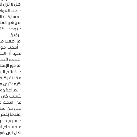
هل لا تزال ا
- نعم الموا
المشاركات ال
من هو الملا
- يوجد الك
الرفيق.
ما أصعب موا
- أصعب مواج
منها أن الت
اللحظة لأت
ما دور الإعل
- الإعلام 
مقارنة بكرة 
كيف ترى مست
- بصراحة وو
يتسبب في ال
في البحث عن
جيل من المل
عندما يُذكر 
- نسيم حميد
عند سماع اس
هل ترى في ت