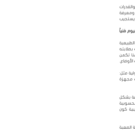
والقدرات
، ومعرفة
يستجيب
م فنياً
الطبيعية
 بصلابته
نا تكمن
الأوضاع.
لية مثل:
ت مجهزة
اضة بشكل
محسوبية
بية كون
ة الصعبة