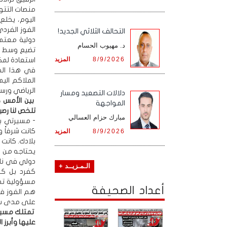
منصات التتو
اليوم، يخلع
الفوز الفرد
التحالف الثلاثي الجديد!
دولية معتمد
د. مهيوب الحسام
تضيع وسط رك
8/9/2026
المزيد
استعادة لمكا
في هذا الح
الملاكم الي
الرياضي ورس
دلالات التصعيد ومسار
بين الأمس 
المواجهة
تلخص لنا رص
مبارك حزام العسالي
- مسيرتي بك
كانت شرفاً 
8/9/2026
المزيد
بلادك. كانت
يحتاجه من 
دولي في ناد
الـمـزيــد +
كفرد بل كج
مسؤولية تطو
أعداد الصحيفة
هم الفوز في
على مدى س
تمتلك مسيرة
عليها وأبرز 