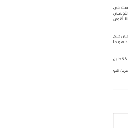
ليست في
الأولمبي
جلال اليافعي والحاصل على الميدالية الذهبية في طوكيو، وشقيقيه أبطال في WBA أقوى
 على صنع
قد هو ما
ب فقط بل
مرين هو