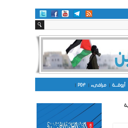
أروقـــة
|
مرافىء
|
PDF
|
ة