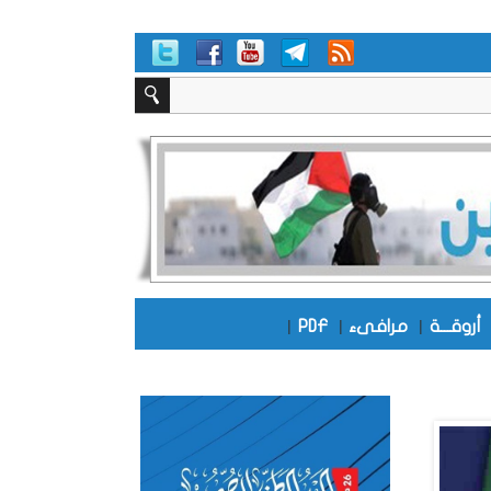
أروقـــة
|
مرافىء
|
PDF
|