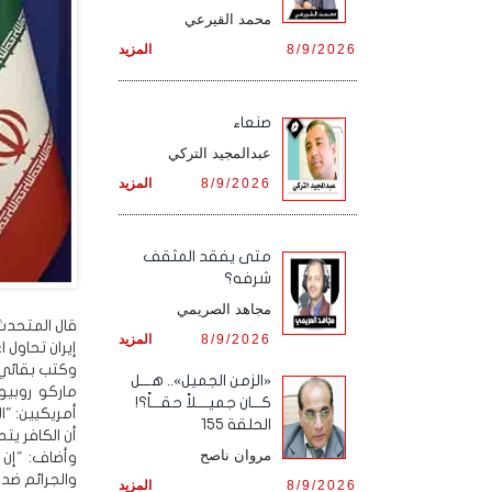
محمد القيرعي
8/9/2026
المزيد
صنعاء
عبدالمجيد التركي
8/9/2026
المزيد
متى يفقد المثقف
شرفه؟
مجاهد الصريمي
قال المتحدث 
8/9/2026
المزيد
إيران تحاول 
وكتب بقائي ف
«الزمن الجميل».. هـــل
ماركو روبي
كـــان جميــــلاً حقـــاً؟!
أمريكيين: "ا
الحلقة 155
أن الكافر يتص
مروان ناصح
وأضاف: "إن 
والجرائم ضد 
8/9/2026
المزيد