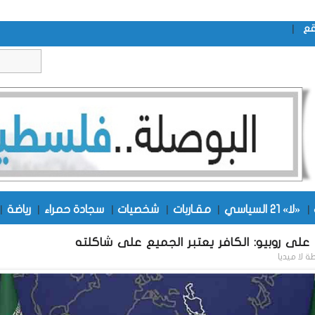
|
قع
|
«لا» 21 السياسي
|
مقـاربات
|
شخصيات
|
سجادة حمراء
|
رياضة
|
 على روبيو: الكافر يعتبر الجميع على شاكلته
طة
لا ميديا