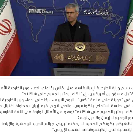
باسم وزارة الخارجية الإيرانية اسماعيل بقائي ردًا على ادعاء وزير الخارجية الأم
اغتيال مسؤولين أمريكيين ، إن "الكافر يعتبر الجميع على شاكلته".
ي تدوينة على منصة "اكس" ، اليوم الاربعاء ، ردًا على ادعاء وزير الخارجية 
و في جلسة استماع بالكونغرس، والذي اتهم فيه إيران بمحاولة اغتيال 
لكافر يعتبر الجميع على شاكلته" (وهو من الأمثال الواردة في اللغة الفارس
ور الجميع لا إيمان ولا دين لهم) .
تظاهركم بكونكم الضحية لا يمكنه تبييض جرائم الحرب الوحشية والإبادة ا
الإنسانية التي ارتكبتموها ضد الشعب الإيراني".