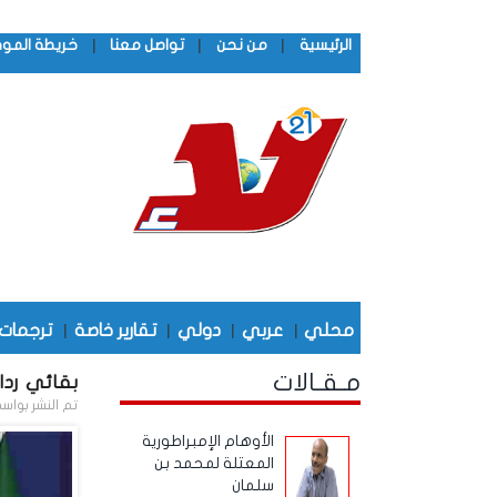
|
|
|
الرئيسية
من نحن
تواصل معنا
خريطة المو
محلي
|
عربي
|
دولي
|
تقارير خاصة
|
ترجمات
مـقـالات
بقائي ردا
تم النشر بواس
الأوهام الإمبراطورية
المعتلة لمحمد بن
سلمان