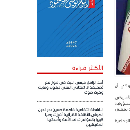
الأكـثر قـراءة
أسد الزامل عيسى الليث في حوار مع
ريكي بأن
(صحيفة لا ):عتادي الفني لابتوب ومايك
وكرت صوت
الأمريكي
مسؤولين
ية بمعنى
الناشطة الثقافية فاطمة حسين بدر الدين
الحوثي:الثقافة القرآنية أفرزت وعيا
كبيرا بالمؤامرات ضد الأمة وأعدائها
لجماعية
الحقيقيين