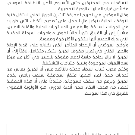
التعاقدات مع المحترفين حتى الأسبوع الأخير لانطلاقة الموسم،
فضلاً عن غياب المباريات الودية التحضيرية.
وقال العوكبي في تصريح لصحيفة "لا"، إن الجهاز الفني استغل فترة
التوقف الحالية بتركيز عالٍ للعمل على تصحيح الأخطاء التي ظهرت
في الجولات السابقة، والرفع من المستويات البدنية والفنية للاعبين،
مشيراً إلى أن الفريق يتهيأ حالياً لخوض مواجهات المرحلة المقبلة
التي يدرك الجميع أنها ستكون الأكثر قوة وصعوبة.
وأوضح العوكبي أن الإعداد المتأخر ألقى بظلاله على قدرة الإدارة
والجهاز الفني في تعزيز صفوف الفريق بشكل متكامل، لافتاً إلى أن
الفريق لا يزال بحاجة ماسة لدعم صفوفه بلاعبين في أكثر من مركز
لسد الثغرات الموجودة وتلبية احتياجات التشكيلة.
وختم مدرب شباب البيضاء حديثه بالتأكيد على أن الفريق يعاني من
تحديات جمة، لعل أهمها افتقار المحافظة لملعب رياضي يخدم
الفريق ويرفع من سقف طموحاته، مشدداً على أن هذه المعضلة
تجعل من هدف البقاء ضمن أندية الدوري هو الأولوية القصوى
للفريق في هذا الموسم.