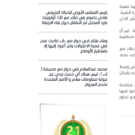
جهة صعبة
الفنية،
رئيس المجلس الثوري للحراك الجنوبي
فادي باعوم في لقاء مع (لا) :أولويتنا
ش الذي
طرد المحتل ثم النقاش حول فك الارتباط
، غير أن
و منطقية
وفاء فتاح فـي حوار مع «لا»:غادرت عدن
في غمرة الاغتيالات ولن أعود إليها إلا
خطاء مع
باستقرار الأوضاع
خب يجيد
ل في وسط
محمد عبدالسلام في حوار مع صحيفة (
أنه يشكل
لاء ) : ليس هناك أي حديث جدي عن
جولة مفاوضات سلام و الأمم المتحدة
ي مصلحة
تخدم العدوان
فوز فيها
و تجاوز