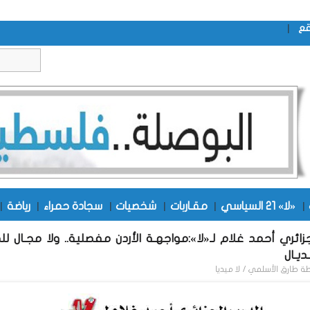
|
قع
|
«لا» 21 السياسي
|
مقـاربات
|
شخصيات
|
سجادة حمراء
|
رياضة
|
زائري أحمد غلام لـ«لا»:مواجهـة الأردن مفصلية.. ولا مجـال لل
يـال
طة
طارق الأسلمي / لا ميديا