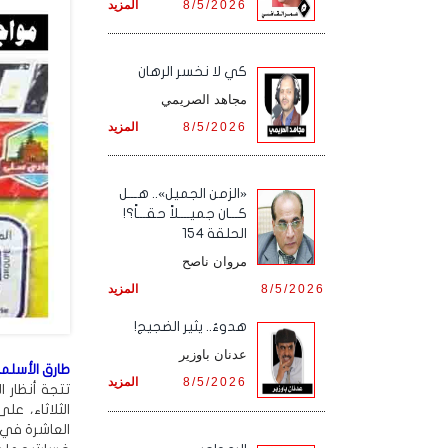
8/5/2026
المزيد
كي لا نخسر الرهان
مجاهد الصريمي
8/5/2026
المزيد
«الزمن الجميل».. هـــل
كـــان جميــــلاً حقـــاً؟!
الحلقة 154
مروان ناصح
8/5/2026
المزيد
هدوءٌ.. يثير الضجيج!
عدنان باوزير
طارق الأسلمي
8/5/2026
المزيد
تتجة أنظار ا
الثلاثاء، ع