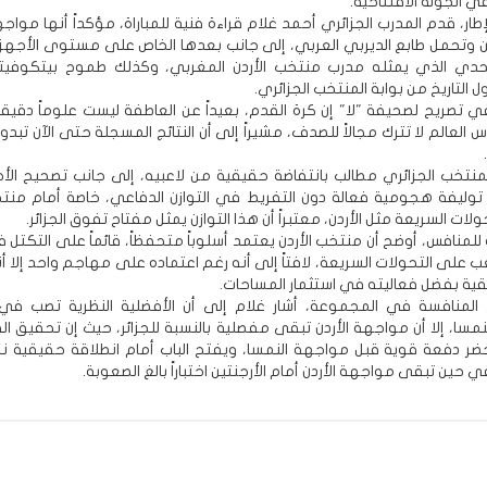
 الجولة الافتتاحية.
ار، قدم المدرب الجزائري أحمد غلام قراءة فنية للمباراة، مؤكداً أنها موا
 وتحمل طابع الديربي العربي، إلى جانب بعدها الخاص على مستوى الأجهزة 
دي الذي يمثله مدرب منتخب الأردن المغربي، وكذلك طموح بيتكوفيت
لتاريخ من بوابة المنتخب الجزائري.
ي تصريح لصحيفة "لا" إن كرة القدم، بعيداً عن العاطفة ليست علوماً دقيقة
العالم لا تترك مجالاً للصدف، مشيراً إلى أن النتائج المسجلة حتى الآن تبد
منتخب الجزائري مطالب بانتفاضة حقيقية من لاعبيه، إلى جانب تصحيح الأ
 توليفة هجومية فعالة دون التفريط في التوازن الدفاعي، خاصة أمام منت
ولات السريعة مثل الأردن، معتبراً أن هذا التوازن يمثل مفتاح تفوق الجزائر.
للمنافس، أوضح أن منتخب الأردن يعتمد أسلوباً متحفظاً، قائماً على التكت
عب على التحولات السريعة، لافتاً إلى أنه رغم اعتماده على مهاجم واحد إلا 
ة بفضل فعاليته في استثمار المساحات.
المنافسة في المجموعة، أشار غلام إلى أن الأفضلية النظرية تصب ف
لنمسا، إلا أن مواجهة الأردن تبقى مفصلية بالنسبة للجزائر، حيث إن تحقيق ال
ضر دفعة قوية قبل مواجهة النمسا، ويفتح الباب أمام انطلاقة حقيقية نح
في حين تبقى مواجهة الأردن أمام الأرجنتين اختباراً بالغ الصعوبة.