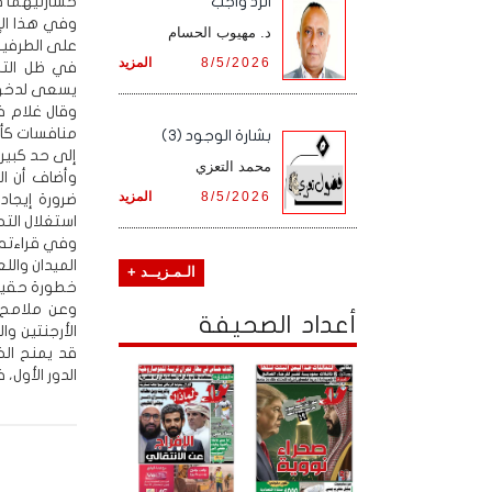
خسارتيهما في
الرد واجب
وفي هذا الإط
د. مهيوب الحسام
على الطرفين
8/5/2026
المزيد
في ظل التح
يسعى لدخول ا
وقال غلام ف
منافسات كأس 
بشارة الوجود (3)
إلى حد كبير.
محمد التعزي
وأضاف أن ال
8/5/2026
المزيد
ضرورة إيجاد
استغلال التح
وفي قراءته 
الميدان والل
الـمـزيــد +
خطورة حقيقي
وعن ملامح 
أعداد الصحيفة
الأرجنتين وا
قد يمنح الخ
الدور الأول، 