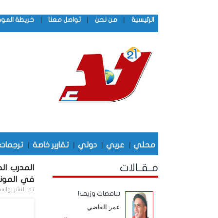
|
|
|
الرئيسية
من نحن
تواصل معنا
خريطة المو
محلي
|
عربي
|
دولي
|
تقارير خاصة
|
ترجمات
مـقـالات
المدرب الج
في المونـد
تم النشر بواس
تناقضات وزيف!
عمر القاضي