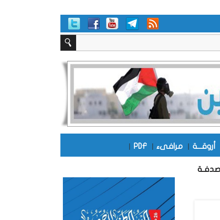
أروقـــة
|
مرافىء
|
PDF
|
صدفـة