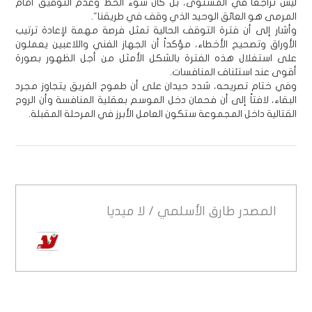
ليس تراجعاً في المستوى، بل كان سوء الحظ وعدم التوفيق أمام
المرمى هو العائق الوحيد الذي وقف في طريقنا".
وأشار إلى أن فترة التوقف الحالية تمثل فرصة مهمة لإعادة ترتيب
الأوراق وتصحيح الأخطاء، مؤكداً أن الجهاز الفني واللاعبين يعملون
على استغلال هذه الفترة بالشكل الأمثل من أجل الظهور بصورة
أقوى عند استئناف المنافسات.
وفي ختام تصريحه، شدد حيدان على أن طموح الفريق يتجاوز مجرد
البقاء، لافتاً إلى أن فحمان دخل الموسم بعقلية المنافسة وأن الروح
القتالية داخل المجموعة ستكون العامل الأبرز في المرحلة المقبلة.
المصدر
طارق الأسلمي / لا ميديا