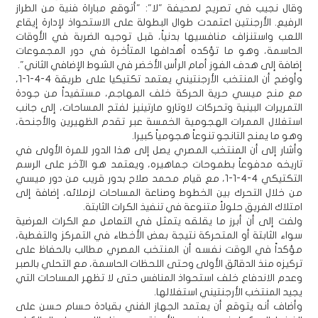
وقال نجيب في تصريح لصحيفة "لا": "أتوقع مباراة فنية من الطراز
الرفيع. الأرجنتين اعتمدت طوال البطولة على الاستحواذ لإدارة إيقاع
اللعب واستنزاف منافسيها بدنياً، قبل توجيه الضربة في الأوقات
الحاسمة، وهو ما تؤكده أهدافها المتأخرة في دور المجموعات
إضافة إلى هدف الفوز أمام الرأس الأخضر في الشوط الإضافي الثاني".
وأوضح أن المنتخب الأرجنتيني يعتمد تكتيكيا على طريقة 4-4-1-1،
مع منح ميسي حرية الحركة خلف المهاجم، مستفيداً من جودة
التمريرات البينية وتحركات لاوتارو مارتينيز لفتح المساحات، إلى جانب
استغلال الممرات الهجومية الخمسة عبر تقدم الظهيرين والأجنحة،
وهو ما يمنح التانجو تنوعاً هجومياً كبيرا.
وأشار إلى أن المنتخب المصري يصل إلى هذا الدور للمرة الأولى في
تاريخه مدفوعاً بطموحات جماهيره، ويعتمد هو الآخر على الرسم
التكتيكي 4-4-1-1، مع قيام محمد صلاح بدور قريب من دور ميسي
من خلال التحرك بين الخطوط وصناعة المساحات لزملائه، إضافة إلى
امتلاك الفريق حلولاً متنوعة في تنفيذ الكرات الثابتة.
ولفت إلى أن أبرز ما يقلقه يتمثل في التعامل مع الكرات العرضية
سواء الثابتة أو المتحركة نتيجة بعض الأخطاء في التمركز والتغطية،
مؤكداً في الوقت نفسه أن المنتخب المصري مطالب بالحفاظ على
تركيزه منذ الدقائق الأولى وحتى اللحظات الحاسمة، مع التحلي بالصبر
وعدم الاندفاع خلف استحواذ المنافس حتى لا تظهر المساحات التي
يجيد المنتخب الأرجنتيني استغلالها.
وأضاف أنه يتوقع أن يعتمد الجهاز الفني بقيادة حسام حسن على