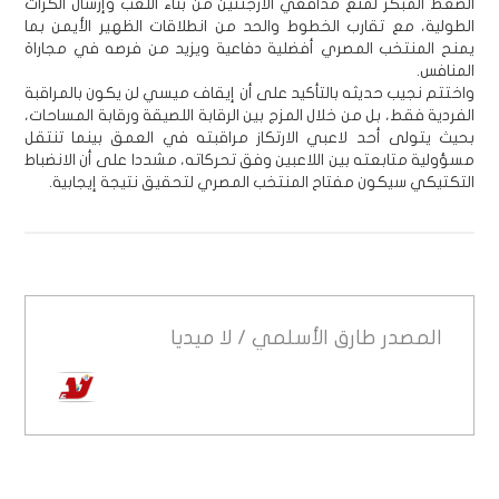
الضغط المبكر لمنع مدافعي الأرجنتين من بناء اللعب وإرسال الكرات
الطولية، مع تقارب الخطوط والحد من انطلاقات الظهير الأيمن بما
يمنح المنتخب المصري أفضلية دفاعية ويزيد من فرصه في مجاراة
المنافس.
واختتم نجيب حديثه بالتأكيد على أن إيقاف ميسي لن يكون بالمراقبة
الفردية فقط، بل من خلال المزج بين الرقابة اللصيقة ورقابة المساحات،
بحيث يتولى أحد لاعبي الارتكاز مراقبته في العمق بينما تنتقل
مسؤولية متابعته بين اللاعبين وفق تحركاته، مشددا على أن الانضباط
التكتيكي سيكون مفتاح المنتخب المصري لتحقيق نتيجة إيجابية.
المصدر
طارق الأسلمي / لا ميديا