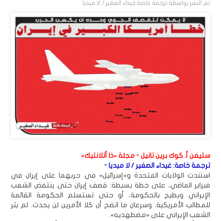
تم النشر بواسطة
ترجمة خاصة:غيداء الصغير / لا ميديا
ستيفن أ. كوك برين تانيل - مجلة «ذا أتلانتيك»
ترجمة خاصة: غيداء الصغير / لا ميديا -
استندت الولايات المتحدة و«إسرائيل» في حربهما على إيران في
فبراير الماضي، على خطة بسيطة: قصف إيران حتى ينتفض الشعب
الإيراني ويطيح بالحكومة، أو حتى تستسلم الحكومة القائمة
للمطالب الأمريكية. وسرعان ما اتضح أن كلا الأمرين لن يحدث. لم يثر
الشعب الإيراني على «مضطهديه».