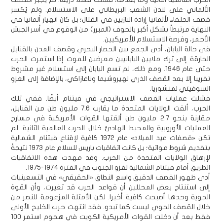
الألماني على لندن الشعب البريطاني على الاستسلام. ولم يُكسر
قصف الحلفاء لألمانيا إرادة النازيين في القتال؛ بل كان انهيار ألمانيا في
النهاية مرتبطاً بشكل أكبر بالخوف (المبرر) من الوقوع في أسر الجيش
الأحمر، وفرصة الاستسلام للأمريكيين.
في حالة اليابان، أدى الجمع بين الحصار البحري وقصف المدن بالقنابل
الحارقة إلى ترك ملايين اليابانيين معرضين للموت إذا استمرت الحرب
حتى عام 1946. ومع ذلك، لم تسع اليابان إلى استسلام غير مشروط
تقريبا إلا بعد القصف الذري لهيروشيما وناغازاكي، بالإضافة إلى الغزو
السوفيتي لمنشوريا.
فشلت عمليات القصف الاستراتيجي في فيتنام أيضًا. ففي تلك
الحرب، ألقت الولايات المتحدة ما يقارب 7.6 مليون طن من القنابل،
مقارنة بنحو 2.7 مليون طن ألقتها القوات الأمريكية في مسارح
العمليات الأوروبية والمحيط الهادئ خلال الحرب العالمية الثانية. لم
تكن «قصفات عيد الميلاد» عام 1972 كافية لإقناع فيتنام الشمالية
بتقديم شروط مواتية؛ بل كانت اتفاقيات باريس للسلام عام 1973 نتيجةً
لإرهاق الولايات المتحدة من الحرب. وقد مهدت هذه الاتفاقيات
الطريق أمام فيتنام الشمالية لغزو الجنوب في الفترة 1974-1975.
أدى ظهور القصف الدقيق واسع النطاق «الحقيقي» في التسعينيات
إلى استنتاج بعض المحللين أن قواعد الحرب قد تغيرت، وأن القوة
الجوية وحدها أصبحت كافية أخيرا. لكن الأمثلة المزعومة للنصر من
خلال القصف الجوي ليست كما تبدو. فقد انتهت حرب الخليج الأولى
فقط بعد أن دخلت القوات الأمريكية الكويت في هجوم استمر 100