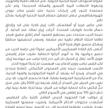
عمومًا استهداف البنية التحتية الحيوية، مثل محطات المياه والكهرباء
وخطوط الاتصالات البرية (الجسور والسكك الحديدية). ولم تكن
مستعدة للجوء إلى إجراءات جذرية، مثل تفجير سلاح نووي
كهرومغناطيسي نبضي لتعطيل معظم البنية التحتية الإيرانية بشكل
دائم.
على عكس صربيا أو أفغانستان، كانت إيران قادرة على الرد وإلحاق
خسائر فادحة بالولايات المتحدة. أدركت إيران تمامًا، منذ البداية، أن
نتيجة الحرب ستتحدد بمن يستطيع الصمود أمام إغلاق مضيق هرمز.
لطالما امتلك النظام نظرية نصر مقنعة، وسعى لتحقيقها منطقيًا
وبشكل متسق طوال فترة النزاع.
أمضى كبار القادة العسكريين الأمريكيين عقودًا في دراسة الحرب من
جميع جوانبها، ولا بد أنهم أدركوا احتمالية نشوب صراع إقليمي
طويل الأمد. يُقال إن الجنرال دان كين حذر إدارة ترامب من مهاجمة إيران.
لكن الرئيس ترامب ووزير الدفاع بيت هيغسيث لم يُدركا ضرورة الحذر.
اكتسب هيغسيث خبرته على المستوى التكتيكي، كضابط مبتدئ
في الميدان. ويبدو أنه يعتقد أن القوة التكنولوجية والقوة البدنية،
بدلًا من الاستراتيجية المدروسة بعناية، هما ما يحسم الحروب. قد يرى
نقيب في الجيش في الميدان أن إلقاء قذيفة تزن 2000 رطل على منزل
حلٌّ مُكتفٍ بذاته لحماية قواته من النيران؛ بينما يُدرك ضابط برتبة لواء
خطر خلق 100 عدو إضافي في الأسبوع التالي.
إن عواقب هذا المجهود الحربي الفاشل كارثية بكل المقاييس.
استُنفدت مخزونات الذخائر الأمريكية، وتضررت سمعتها العسكرية
بشدة، وتوترت علاقاتها الخارجية إلى حد الانهيار، بينما تتمتع القيادة