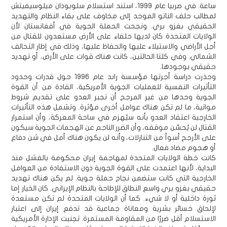
ساعة. في صربيا عام 1999، استند استسلام سلوبودان ميلوسيفيتش
لمطالب حلف الناتو الموحد إلى مخاوف على بقاء النظام والتهديد
الحقيقي بغزو بري. ونجحت الحملة الجوية في أفغانستان لأن
الولايات المتحدة كان لديها حلفاء على الأرض مستعدون للقتال من
أجل الأراضي والاستيلاء عليها والحفاظ عليها، وذلك في إطار التحالف
الشمالي. وفي كلتا الحالتين، كانت هناك قوات على الأرض، أو تهديد
حقيقي بوجودها.
وحذرت دراسة أجرتها مؤسسة راند عام 1996 حول قدرات وحدود
التأثيرات النفسية للعمليات الجوية الأمريكية، القادة من أن القوة
الجوية وحدها من غير المرجح أن تجبر العدو على تقديم شروط
مواتية، ما لم تكن هناك عوامل أخرى مؤثرة. وتشمل هذه التأثيرات
الخارجية اعتقاد العدو بأنه سيُهزم في ساحة المعركة، وأن استمرار
القتال لن يُحسّن موقفه، وأن الضرر الناجم عن الهجمات الجوية سيكون
على الأرجح أسوأ من التنازلات، وأنه لن يكون هناك أمل في شن دفاع
أو هجوم مضاد فعال.
كانت خطة الولايات المتحدة لمهاجمة إيران محكومة بالفشل منذ
البداية، لأنها اعتمدت على القوة الجوية دون الاستفادة من العوامل
الخارجية التي كانت ستضمن نجاح حملة جوية. لم يكن هناك تهديد
حقيقي بغزو بري واسع النطاق للإطاحة بالنظام الإيراني. كان الخيار إما
ثورة داخلية أو لا شيء. كما أن الولايات المتحدة لم تكن مستعدة
لإلحاق خسائر بشرية ومعاناة جماعية قد تدفع إيران إلى اعتبار
الاستسلام أقل ضررًا من المقاومة المستمرة. تجنبت الإدارة الأمريكية