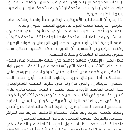
بل لجأت الحكومة الإيرانية إلى الدفاع عن نفسها، وأغلقت المضيق،
وراهنت على أن الولايات المتحدة لن تكون مستعدة لغزو إيران أو ضرب
بنيتها التحتية الحيوية.
لذا يبدو أن المخططين الأمريكيين ارتكبوا خطأً واضحا وشائعا: فقد
افترضوا أنه يمكن كسب الحرب عن طريق القصف الجوي وحده.
ابتداءً من أعقاب الحرب العالمية الأولى مباشرة، تبنى المنظرون
العسكريون في الولايات المتحدة وإيطاليا والمملكة المتحدة فكرة أن
القوة الجوية تقلل أو تلغي الحاجة إلى الجيوش والقوات البحرية.
وكانت فرضيتهم الأساسية أن الحروب يمكن كسبها بشكل شبه
حصري باستخدام القاذفات وحملات القصف.
جادل الجنرال الإيطالي جوليو دوهيه في كتابه «السيطرة على الجو»
الصادر عام 1921، بأن الدولة التي تستحوذ على التفوق الجوي أولاً
ستتمكن من قصف مدن أعدائها حتى تحرقها، مما يجبرهم على
الاستسلام. أما المارشال هيو ترينشارد، الملقب بأبي سلاح الجو
الملكي البريطاني، والذي كان رائداً في نظرية القصف الاستراتيجي
خلال الحرب العالمية الأولى، فقد اعتقد أن القوة الجوية قادرة على
كسر إرادة العدو في القتال بدلاً من مجرد توفير دعم تكتيكي للقوات
البرية. في حين اعتقد الجنرال الأمريكي كورتيس ليماي، المؤيد
المتحمس للقصف الاستراتيجي، أن القوة المركزة الساحقة هي أفضل
وسيلة لكسب الحرب. وقد فضّل استخدام الأسلحة الحارقة ضد المراكز
الحضرية، والضربات الفورية المدمرة بدلاً من التصعيد التدريجي.
عندما طُبقت هذه النظريات حول الحرب الشاملة عبر القصف في
الحرب العالمية الثانية وما بعدها، فشلت فشلاً ذريعاً. لم يُجبر القصف