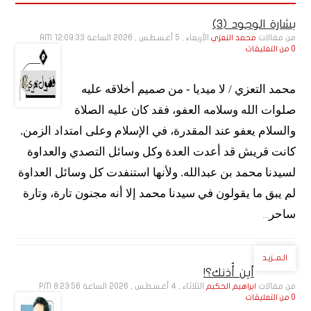
بشارة الوجود (3)
من مقالات
الأربعاء , 5 أغـسـطـس , 2026 الساعة 12:09:33 AM
محمد التعزي
0 من التعليقات
محمد التعزي / لا ميديا - من صميم أخلاقه عليه
صلوات الله وسلامه العفو، فقد كان عليه الصلاة
والسلام يعفو عند المقدرة، في الإسلام وعلى امتداد الزمن.
كانت قريش قد أعدت العدة وكل وسائل التصدي والعداوة
لسيدنا محمد بن عبدالله. ولأنها استنفدت كل وسائل العداوة
لم يبق ما يقولون في سيدنا محمد إلا أنه مجنون تارة، وتارة
ساحر
...
الـمــزيـد
أين أُذنك؟!
من مقالات
الثلاثاء , 4 أغـسـطـس , 2026 الساعة 8:23:56 PM
ابراهيم الحكيم
0 من التعليقات