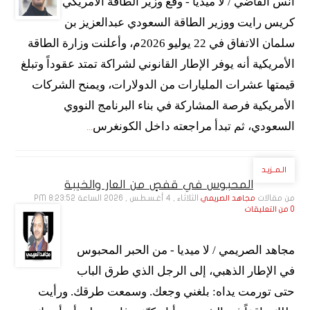
أنس القاضي / لا ميديا - وقّع وزير الطاقة الأمريكي
كريس رايت ووزير الطاقة السعودي عبدالعزيز بن
سلمان الاتفاق في 22 يوليو 2026م، وأعلنت وزارة الطاقة
الأمريكية أنه يوفر الإطار القانوني لشراكة تمتد عقوداً وتبلغ
قيمتها عشرات المليارات من الدولارات، ويمنح الشركات
الأمريكية فرصة المشاركة في بناء البرنامج النووي
السعودي، ثم تبدأ مراجعته داخل الكونغرس
...
الـمــزيـد
المحبوس في قفصٍ من العار والخيبة
من مقالات
الثلاثاء , 4 أغـسـطـس , 2026 الساعة 8:23:52 PM
مجاهد الصريمي
0 من التعليقات
مجاهد الصريمي / لا ميديا - من الحبر المحبوس
في الإطار الذهبي، إلى الرجل الذي طرق الباب
حتى تورمت يداه: بلغني وجعك. وسمعت طرقك. ورأيت