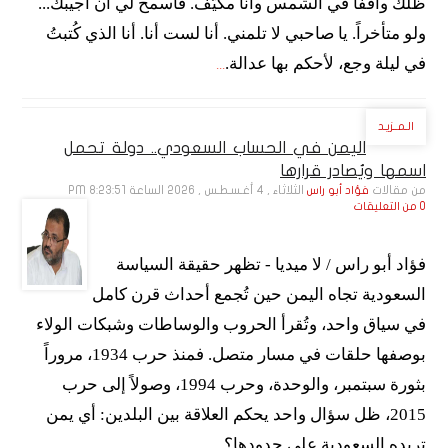
ظلك واقفاً في الشمس وأنا مكيّف. فاسمح لي أن أجيبك...
ولو متأخراً. يا صاحبي لا تلمني. أنا لست أنا. أنا الذي كُتبتُ
في ليلة وجع، لأحكم بها عدالة.
...
الـمــزيـد
اليمن في الحساب السعودي.. دولة تحمل
اسمها ويُصادر قرارها
من مقالات
الثلاثاء , 4 أغـسـطـس , 2026 الساعة 8:23:51 PM
فؤاد أبو راس
0 من التعليقات
فؤاد أبو راس / لا ميديا - تظهر حقيقة السياسة
السعودية تجاه اليمن حين تُجمع أحداث قرن كامل
في سياق واحد، وتُقرأ الحروب والوساطات وشبكات الولاء
بوصفها حلقات في مسار متصل. فمنذ حرب 1934، مروراً
بثورة سبتمبر، والوحدة، وحرب 1994، وصولاً إلى حرب
2015، ظل سؤال واحد يحكم العلاقة بين البلدين: أي يمن
تريده السعودية على حدودها؟
...