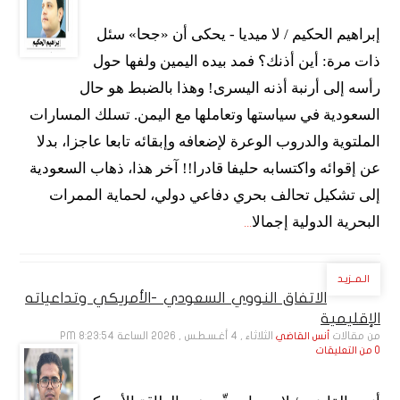
إبراهيم الحكيم / لا ميديا - يحكى أن «جحا» سئل
ذات مرة: أين أذنك؟ فمد بيده اليمين ولفها حول
رأسه إلى أرنبة أذنه اليسرى! وهذا بالضبط هو حال
السعودية في سياستها وتعاملها مع اليمن. تسلك المسارات
الملتوية والدروب الوعرة لإضعافه وإبقائه تابعا عاجزا، بدلا
عن إقوائه واكتسابه حليفا قادرا!! آخر هذا، ذهاب السعودية
إلى تشكيل تحالف بحري دفاعي دولي، لحماية الممرات
البحرية الدولية إجمالا
...
الـمــزيـد
الاتفاق النووي السعودي -الأمريكي وتداعياته
الإقليمية
من مقالات
الثلاثاء , 4 أغـسـطـس , 2026 الساعة 8:23:54 PM
أنس القاضي
0 من التعليقات