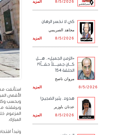
8/5/2026
المزيد
كي لا نخسر الرهان
مجاهد الصريمي
8/5/2026
المزيد
«الزمن الجميل».. هـــل
كـــان جميــــلاً حقـــاً؟!
الحلقة 154
مروان ناصح
8/5/2026
المزيد
استأنفت مجم
الأقصى المب
هدوءٌ.. يثير الضجيج!
وبحسب وكالة
عدنان باوزير
وبرفقته مج
المزعوم خلا
8/5/2026
المزيد
المبارك.
وتبدأ اقتح