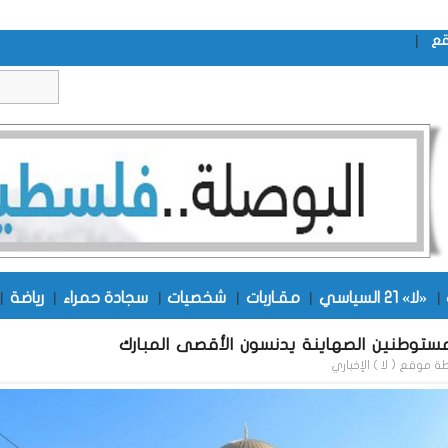
|
قع
|
«لا» 21 السياسي
|
مقـاربات
|
شخصيات
|
سجادة حمراء
|
رياضة
|
ستوطنين الصهاينة يدنسون الأقصى المبارك
طة
موقع ( لا ) الإخباري