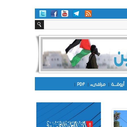
أروقـــة
|
مرافىء
|
PDF
|