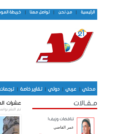
|
|
|
الرئيسية
من نحن
تواصل معنا
خريطة المو
محلي
|
عربي
|
دولي
|
تقارير خاصة
|
ترجمات
مـقـالات
عشرات الم
تم النشر بواس
تناقضات وزيف!
عمر القاضي