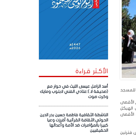
الأكـثر قـراءة
أسد الزامل عيسى الليث في حوار مع
 للمسجد
(صحيفة لا ):عتادي الفني لابتوب ومايك
وكرت صوت
 الأقصى
الهيكل
 الأقصى
الناشطة الثقافية فاطمة حسين بدر الدين
الحوثي:الثقافة القرآنية أفرزت وعيا
كبيرا بالمؤامرات ضد الأمة وأعدائها
الحقيقيين
 فترتين