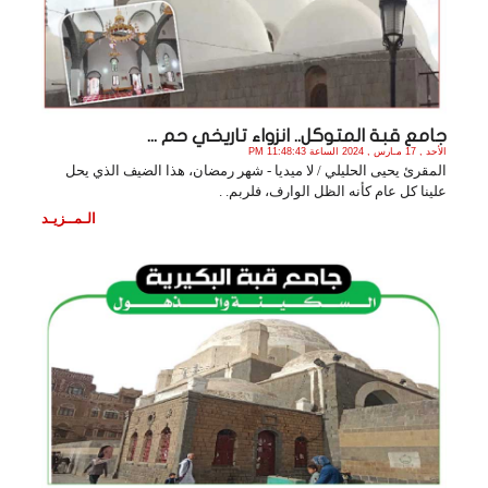
جامع قبة المتوكل.. انزواء تاريخي حم ...
الأحد , 17 مـارس , 2024 الساعة 11:48:43 PM
المقرئ يحيى الحليلي / لا ميديا - شهر رمضان، هذا الضيف الذي يحل
علينا كل عام كأنه الظل الوارف، فلربم. .
الـمــزيـد