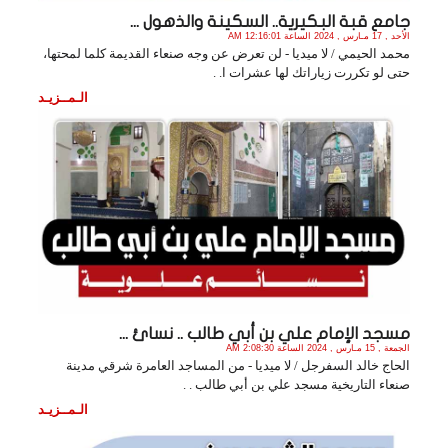
جامع قبة البكيرية.. السكينة والذهول ...
الأحد , 17 مـارس , 2024 الساعة 12:16:01 AM
محمد الحيمي / لا ميديا - لن تعرض عن وجه صنعاء القديمة كلما لمحتها،
حتى لو تكررت زياراتك لها عشرات ا. .
الـمــزيـد
مسجد الإمام علي بن أبي طالب .. نسائ ...
الجمعة , 15 مـارس , 2024 الساعة 2:08:30 AM
الحاج خالد السفرجل / لا ميديا - من المساجد العامرة شرقي مدينة
صنعاء التاريخية مسجد علي بن أبي طالب . .
الـمــزيـد