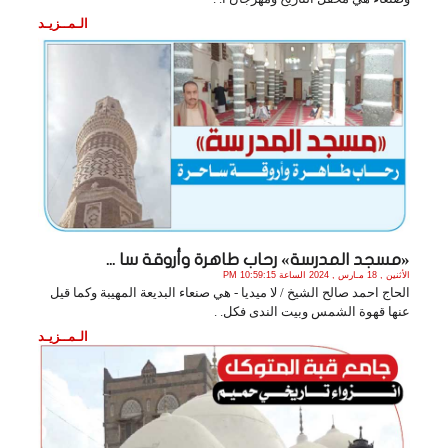
الـمــزيـد
«مسجد المدرسة» رحاب طاهرة وأروقة سا ...
الأثنين , 18 مـارس , 2024 الساعة 10:59:15 PM
الحاج احمد صالح الشيخ / لا ميديا - هي صنعاء البديعة المهيبة وكما قيل
عنها قهوة الشمس وبيت الندى فكل. .
الـمــزيـد