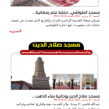
مسجد الطواشي.. حلقة علم رمضانية ...
الجمعة , 22 مـارس , 2024 الساعة 11:32:42 PM
شرقي صنعاء القديمة الزاخرة بالتراث والتاريخ الذي يتحدث عن نفسه،
باتجاه «باب شعوب»، تقع «حارة الطواشي. .
الـمــزيـد
مسجد صلاح الدين روحانية بماء الذهب ...
الأربعاء , 20 مـارس , 2024 الساعة 12:35:07 AM
عبدالله قاضي / لا ميديا - ولأن للحديث بقية وللتاريخ عجائبه وغرائبه
وصنعاء هي محفل التاريخ ومهرجان ا. .