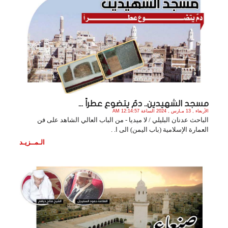
مسجد الشهيدين.. دمٌ يتضوع عطراً ...
الأربعاء , 13 مـارس , 2024 الساعة 12:14:57 AM
الباحث عدنان البليلي / لا ميديا - من الباب العالي الشاهد على فن
العمارة الإسلامية (باب اليمن) الى ا. .
الـمــزيـد