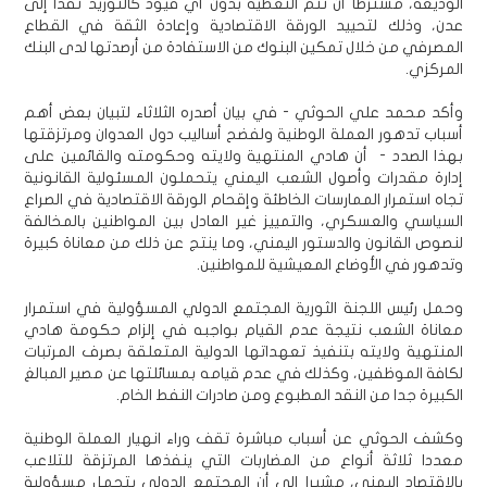
الوديعة، مشترطا أن تتم التغطية بدون أي قيود كالتوريد نقدا إلى
عدن، وذلك لتحييد الورقة الاقتصادية وإعادة الثقة في القطاع
المصرفي من خلال تمكين البنوك من الاستفادة من أرصدتها لدى البنك
المركزي.
وأكد محمد علي الحوثي - في بيان أصدره الثلاثاء لتبيان بعض أهم
أسباب تدهور العملة الوطنية ولفضح أساليب دول العدوان ومرتزقتها
بهذا الصدد - أن هادي المنتهية ولايته وحكومته والقائمين على
إدارة مقدرات وأصول الشعب اليمني يتحملون المسئولية القانونية
تجاه استمرار الممارسات الخاطئة وإقحام الورقة الاقتصادية في الصراع
السياسي والعسكري، والتمييز غير العادل بين المواطنين بالمخالفة
لنصوص القانون والدستور اليمني، وما ينتج عن ذلك من معاناة كبيرة
وتدهور في الأوضاع المعيشية للمواطنين.
وحمل رئيس اللجنة الثورية المجتمع الدولي المسؤولية في استمرار
معاناة الشعب نتيجة عدم القيام بواجبه في إلزام حكومة هادي
المنتهية ولايته بتنفيذ تعهداتها الدولية المتعلقة بصرف المرتبات
لكافة الموظفين، وكذلك في عدم قيامه بمسائلتها عن مصير المبالغ
الكبيرة جدا من النقد المطبوع ومن صادرات النفط الخام.
وكشف الحوثي عن أسباب مباشرة تقف وراء انهيار العملة الوطنية
معددا ثلاثة أنواع من المضاربات التي ينفذها المرتزقة للتلاعب
بالاقتصاد اليمني، مشيرا إلى أن المجتمع الدولي يتحمل مسؤولية