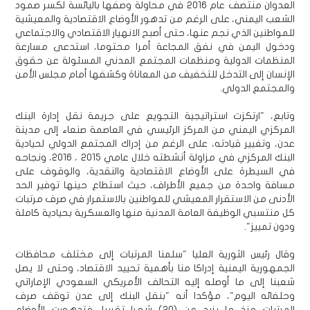
العدوان منتصف عام 2016 في محاولة وصفها باليائسة لكسر صمود
الشعب اليمني، على الرغم من تدهور الأوضاع الاقتصادية والمعيشية
للمواطنين الذي نجم عنها، حتى أصبح الانهيار الاقتصادي والاجتماعي
ودخول اليمن في نفق المجاعة أمرا محتوما، استدعى مسارعة
المنظمات الدولية ومنظمات المجتمع المدني المسئولة عن حقوق
الإنسان إلى التدخل للتخفيف من المعاناة وكشفها أمام مجلس الأمن
والمجتمع الدولي.
وتابع، "ارتكزت استراتيجية التجويع على جريمة نقل إدارة البنك
المركزي اليمني من المركز الرئيسي في العاصمة صنعاء إلى مدينة
عدن، وتغيير قيادته، على الرغم من إدراك المجتمع الدولي لحيادية
البنك المركزي في مزاولة أنشطته خلال عامي 2015 ، 2016، ونجاحه
في السيطرة على الأوضاع الاقتصادية والنقدية، والوقوف على
مسافة واحدة من جميع الأطراف، حيث استطاع حينها توفير الحد
الأدنى من الاستقرار المعيشي للمواطنين بالاستمرار في صرف مرتبات
كل منتسبي الوظيفة العامة المدنية منها والعسكرية بحيادية كاملة
ودون تمييز".
وقال رئيس الثورية العليا "سلمنا المرتبات إلى مختلف محافظات
الجمهورية اليمنية إدراكا منا بأهمية تحييد الاقتصاد، وحتى لا يصل
شعبنا إلى ما أوصله إليه التحالف الأمريكي السعودي الإماراتي
وحلفائه اليوم"، مؤكدا أنه "بنقل البنك إلى عدن توقف صرف
المرتبات منذ ما يزيد عن (20) شهرا تقريبا، فتدهورت الأوضاع