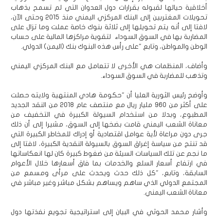
أخلاقية حيالها لقبوله بقرارات دول العدوان التي لم تسمح بذهاب
تحويلات المغتربين إلى البنك المركزي اليمني منذ 2015 وحتى الآن،
لافتا إلى أنه يتم تحويلها إلى ثلاثة بنوك خاصة عملت وما تزال على
المضاربة بها في السوق السوداء لتقوية مراكزها المالية على حساب
الوطن والمواطن، وتابع "على رأس هذه البنوك بنك (اليمن) الدولي.
وأضاف، المنظمات هي الأخرى لا تتعامل مع البنك المركزي اليمني
وتذهب للمضاربة في السوق السوداء.
وأوضح رئيس الثورية العليا أن "حكومة هادي المنتهية ولايته حصلت
على أكثر من 960 مليار ريال مع منتصف عام 2018 من النقد الجديد
المطبوع، وبدلا من استخدام السيولة الكبيرة في التخفيف من
معاناة الشعب اليمني قامت بضخها إلى السوق، مشيرا إلى أن ذلك
جرى دون مراعاة لأية عوامل اقتصادية أو إدراك للمخاطر الكبيرة التي
قد تنتج من سياسة إغراق السوق بالسيولة النقدية الكبيرة، لافتا إلى
ما نجم عن تلك السياسات السيئة من ضغوط كبيرة كان لها انعكاساتها
في ارتفاع أسعار السلع والخدمات بما فاق أسعارها خلال الأعوام
السابقة، وتابع، "كل ذلك حدث ويحدث على مرأى ومسمع من
المجتمع الدولي الذي ساهم ويساهم بشكل مباشر وغير مباشر في
معاناة الشعب اليمني.
وأشار محمد الحوثي في البيان إلى استراتيجية تجويع نفذتها دول