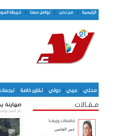
|
|
|
الرئيسية
من نحن
تواصل معنا
خريطة المو
محلي
|
عربي
|
دولي
|
تقارير خاصة
|
ترجمات
مـقـالات
صهاينة ي
تم النشر بواس
تناقضات وزيف!
عمر القاضي