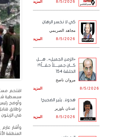
8/5/2026
المزيد
كي لا نخسر الرهان
مجاهد الصريمي
8/5/2026
المزيد
«الزمن الجميل».. هـــل
كـــان جميــــلاً حقـــاً؟!
الحلقة 154
مروان ناصح
8/5/2026
المزيد
اقتحم مستو
سبسطية شمال
هدوءٌ.. يثير الضجيج!
وأوضح رئيس
عدنان باوزير
بإطلاق قنابل
في الزيتون م
8/5/2026
المزيد
وأشار عازم
المنطقة الأث