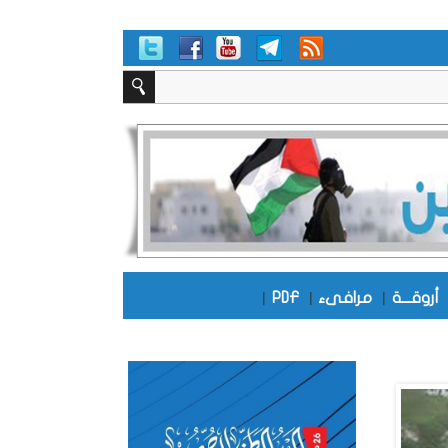
أروقـــة
|
مرافىء
|
PDF
|