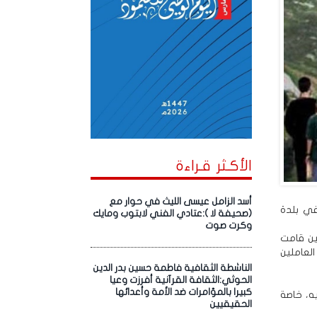
الأكـثر قـراءة
أسد الزامل عيسى الليث في حوار مع
في بلدة
(صحيفة لا ):عتادي الفني لابتوب ومايك
وكرت صوت
ين قامت
العاملين
الناشطة الثقافية فاطمة حسين بدر الدين
الحوثي:الثقافة القرآنية أفرزت وعيا
كبيرا بالمؤامرات ضد الأمة وأعدائها
ه، خاصة
الحقيقيين