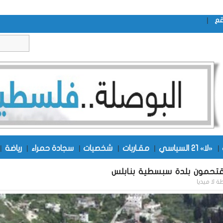
|
قع
|
«لا» 21 السياسي
|
مقـاربات
|
شخصيات
|
سجادة حمراء
|
رياضة
|
قتحمون بلدة سبسطية بنابلس
طة
لا ميديا