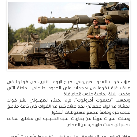
عززت قوات العدو الصهيوني، صباح اليوم الاثنين، من قواتها في
غلاف غزة تخوفا من هجمات على الحدود ردا على الحادثة التي
وقعت الليلة الماضية جنوب قطاع غزة.
وبحسب "يديعوت أحرونوت"، فإن الجيش الصهيوني نشر قوات
المشاة من لواء جفعاتي بعد حشد كبير من القوات في كافة مناطق
غلاف غزة وخاصةً مجمع مستوطنات أشكول.
ونقلت القوات مزيدًا من بطاريات القبة الحديدية إلى مناطق الغلاف
تحسبا لهجمات صاروخية من القطاع.
وكان 7عناصر من المقاومة الفلسطينية استشهدوا وأصيب 7 آخرون،