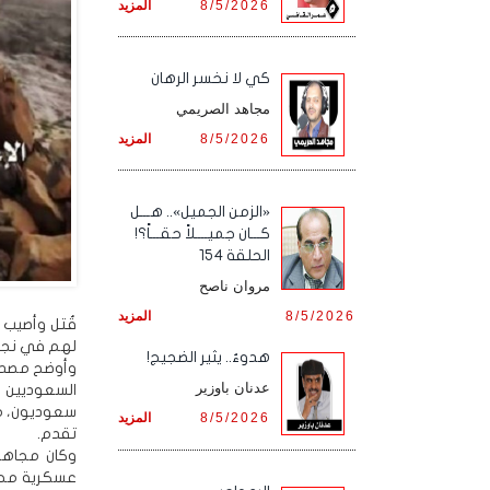
8/5/2026
المزيد
كي لا نخسر الرهان
مجاهد الصريمي
8/5/2026
المزيد
«الزمن الجميل».. هـــل
كـــان جميــــلاً حقـــاً؟!
الحلقة 154
مروان ناصح
8/5/2026
المزيد
قُتل وأصيب 
لهم في نجرا
هدوءٌ.. يثير الضجيج!
وأوضح مصدر 
عدنان باوزير
السعوديين 
سعوديون، م
8/5/2026
المزيد
تقدم.
وكان مجاهد
عسكرية محمل