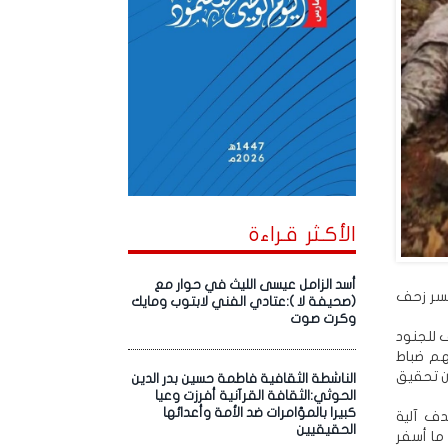
الأكـثر قـراءة
أسد الزامل عيسى الليث في حوار مع
كسر زحف
(صحيفة لا ):عتادي الفني لابتوب ومايك
وكرت صوت
 للجنود
هم ضباط
ن تحقيق
الناشطة الثقافية فاطمة حسين بدر الدين
الحوثي:الثقافة القرآنية أفرزت وعيا
كبيرا بالمؤامرات ضد الأمة وأعدائها
دف آلية
الحقيقيين
ما أسفر