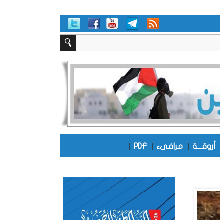
أروقـــة
|
مرافىء
|
PDF
|