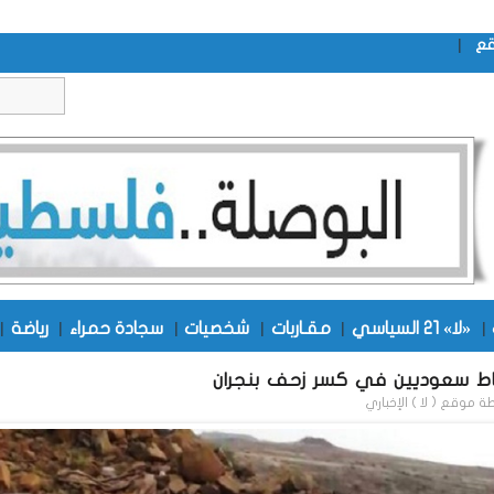
|
قع
|
«لا» 21 السياسي
|
مقـاربات
|
شخصيات
|
سجادة حمراء
|
رياضة
|
ط سعوديين في كسر زحف بنجران
طة
موقع ( لا ) الإخباري