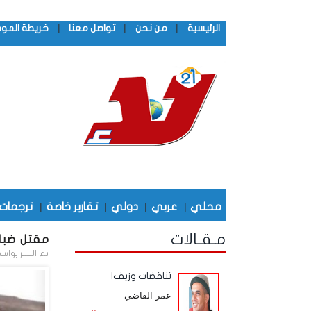
|
|
|
الرئيسية
من نحن
تواصل معنا
خريطة المو
محلي
|
عربي
|
دولي
|
تقارير خاصة
|
ترجمات
مـقـالات
مقتل ضبا
تم النشر بواس
تناقضات وزيف!
عمر القاضي