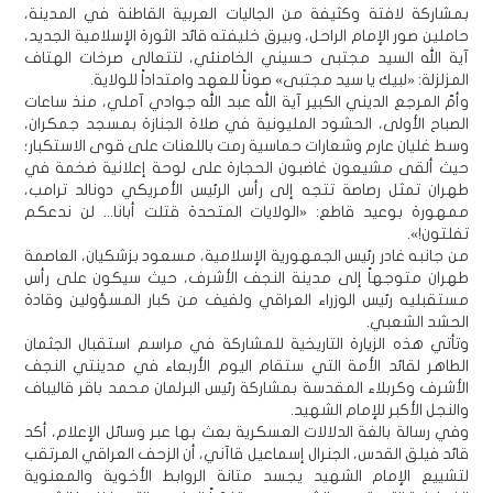
بمشاركة لافتة وكثيفة من الجاليات العربية القاطنة في المدينة،
حاملين صور الإمام الراحل، وبيرق خليفته قائد الثورة الإسلامية الجديد،
آية الله السيد مجتبى حسيني الخامنئي، لتتعالى صرخات الهتاف
المزلزلة: «لبيك يا سيد مجتبى» صوناً للعهد وامتداداً للولاية.
وأمّ المرجع الديني الكبير آية الله عبد الله جوادي آملي، منذ ساعات
الصباح الأولى، الحشود المليونية في صلاة الجنازة بمسجد جمكران،
وسط غليان عارم وشعارات حماسية رمت باللعنات على قوى الاستكبار؛
حيث ألقى مشيعون غاضبون الحجارة على لوحة إعلانية ضخمة في
طهران تمثل رصاصة تتجه إلى رأس الرئيس الأمريكي دونالد ترامب،
ممهورة بوعيد قاطع: «الولايات المتحدة قتلت أبانا... لن ندعكم
تفلتون!».
من جانبه غادر رئيس الجمهورية الإسلامية، مسعود بزشكيان، العاصمة
طهران متوجهاً إلى مدينة النجف الأشرف، حيث سيكون على رأس
مستقبليه رئيس الوزراء العراقي ولفيف من كبار المسؤولين وقادة
الحشد الشعبي.
وتأتي هذه الزيارة التاريخية للمشاركة في مراسم استقبال الجثمان
الطاهر لقائد الأمة التي ستقام اليوم الأربعاء في مدينتي النجف
الأشرف وكربلاء المقدسة بمشاركة رئيس البرلمان محمد باقر قاليباف
والنجل الأكبر للإمام الشهيد.
وفي رسالة بالغة الدلالات العسكرية بعث بها عبر وسائل الإعلام، أكد
قائد فيلق القدس، الجنرال إسماعيل قاآني، أن الزحف العراقي المرتقب
لتشييع الإمام الشهيد يجسد متانة الروابط الأخوية والمعنوية