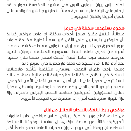
الطاهر إلى إيران، ليوارى الثرى في مشهد المقدسة بجوار مرقد
الإمام علي الرضا (عليه السلام)، معلناً انتصار نهج الشهادة والدم على
طغيان أمريكا والكيان الصهيوني.
هجوم يستهدف سفينة في هرمز
ميدانياً، اشتعل مضيق هرمز بأحداث ساخنة، إذ أفادت مواقع إخبارية
بأن صاروخين باليستيين على الأقل ضربا سفناً تجارية مخالفة حاولت
عبور المضيق دون تنسيق مع إيران. بالتوازي مع ذلك، كشفت مصادر
أمنية عن تعرض ناقلة النفط السعودية العملاقة «وديان» لضربة
صاروخية دقيقة قرب ساحل عُمان أحدثت انفجاراً ضخماً على متنها،
بعد أيام قلائل من استهداف ناقلة غاز قطرية في المربع ذاته.
وفيما لزمت طهران الصمت الرسمي، مكتفية بتأكيد صلاحياتها
السيادية في تنظيم حركة الملاحة وحراسة المياه الإقليمية، جاء الرد
الاستراتيجي مدوياً على لسان أمين المجلس الأعلى للأمن القومي،
محمد باقر ذو القدر، الذي وجّه صفعة دبلوماسية لواشنطن محذراً:
«على المسؤولين الأمريكيين مخاطبة الشعب الإيراني باحترام، وإلا
فإن طهران سترد بلغة أخرى إذا استمرت نبرة التهديد الأخرق».
عراقجي يربط الاتفاق بانسحاب الاحتلال من لبنان
من جانبه، قطع وزير الخارجية الإيراني، عباس عراقجي، دابر المناورات
الأمريكية؛ قائلاً عبر منصة «إكس» إن «شعبنا وقواتنا المسلحة
الشجاعة لن يرضخا لأي تهديد، وإن تضحيات القادة تصنع دافعاً أكبر