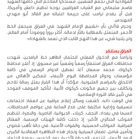
الفولاذية التي تجمع الشعبين، مستذكراً الملاحم التي خاضها الشهيد
قاسم سليماني مع الشباب العراقيين بوجه تنظيم داعش وأمريكا،
قبل أن يقدم ترامب على جريمة اغتياله مع القائد أبو مهدي
المهندس.
وجزم قاآني بأن «تشييع الإمام الشهيد في العراق سيجعل الخط
الأحمر، المتمثل بالمطالبة بالثأر لدمائه، أكثر بروزاً ووضوحاً أمام العالم،
ولن يثنينا شيء عن هذا النهج الثابت الذي تعمد بالشهادة».
العراق يستنفر
وتزامناً مع الدخول الفعلي للجثمان الطاهر خط الرافدين، شهدت
محافظات العراق استنفاراً رسمياً وشعبياً غير مسبوق؛ إذ أعلن محافظ
كركوك، محمد سمعان آغا، تعطيل الدوام الرسمي في كافة
مؤسسات ودوائر المحافظة اليوم الأربعاء، لتمكين الأهالي من
الالتحاق بالمراسم المليونية، مؤكداً أن هذا القرار يمثل رسالة تلاحم
وتكاتف بين جميع مكونات كركوك الأبية، لتأكيد الموقف الموحد
في تأبين قائد الثورة الإسلامية.
في الوقت ذاته، كشفت وسائل إعلام عراقية عن انعقاد اجتماعات
تنسيقية وإدارية مكثفة على مدار الساعة في عواصم المحافظات،
لاسيما في بغداد، النجف، كربلاء، الديوانية، الناصرية، والبصرة، لتنظيم
الموكب الجنائزي الأكبر؛ إذ دخلت كافة الهيئات الرسمية، العشائر
العراقية، المواكب الحسينية، والقوات الأمنية، في حالة تأهب قصوى
وتأمين شامل، لضمان انسيابية ونجاح هذه التظاهرة العقائدية الكبرى
اليوم الأربعاء، لتنتهي المحطة الأخيرة يوم الخميس بعودة الجثمان