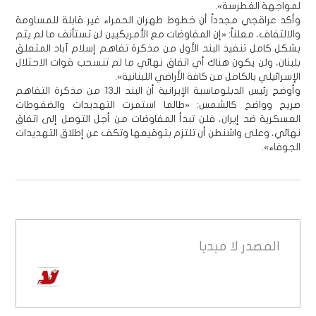
لمواجهة الغطرسة».
وأكد عراقجي مجدداً أن خطوط طهران الحمراء غير قابلة للمساومة
والالتفاف، معلناً: «إن المفاوضات مع الأمريكيين لن تستأنف ما لم يتم
بشكل كامل تنفيذ البند الأول من مذكرة تفاهم إسلام آباد المتعلق
بلبنان، ولن يكون هناك أي اتفاق نهائي ما لم تنسحب قوات الاحتلال
الإسرائيلي بالكامل من كافة الأراضي اللبنانية».
وأوضح رئيس الدبلوماسية الإيرانية أن البند الـ13 من مذكرة التفاهم
صريح وواضح كالشمس: «طالما استمرت التهديدات والضغوطات
العسكرية ضد إيران، فلن تبدأ المفاوضات من أجل التوصل إلى اتفاق
نهائي، وعلى واشنطن أن تلتزم بتوقيعها وتكف عن إطلاق التهديدات
الجوفاء».
المصدر
لا ميديا