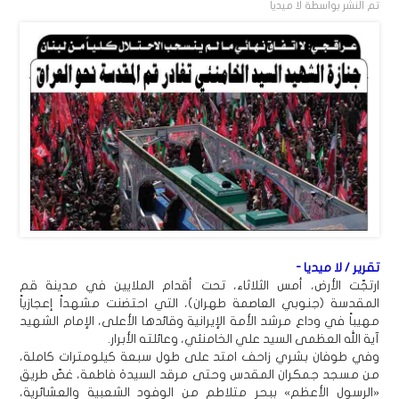
تم النشر بواسطة
لا ميديا
تقرير / لا ميديا -
ارتجّت الأرض، أمس الثلاثاء، تحت أقدام الملايين في مدينة قم
المقدسة (جنوبي العاصمة طهران)، التي احتضنت مشهداً إعجازياً
مهيباً في وداع مرشد الأمة الإيرانية وقائدها الأعلى، الإمام الشهيد
آية الله العظمى السيد علي الخامنئي، وعائلته الأبرار.
وفي طوفان بشري زاحف امتد على طول سبعة كيلومترات كاملة،
من مسجد جمكران المقدس وحتى مرقد السيدة فاطمة، غصّ طريق
«الرسول الأعظم» ببحر متلاطم من الوفود الشعبية والعشائرية،