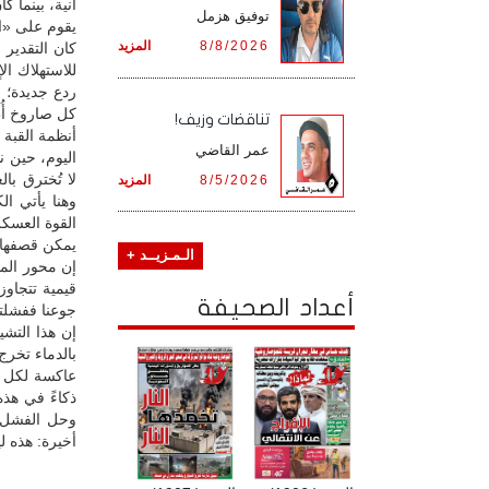
آنية، بينما 
توفيق هزمل
يقوم على «الع
8/8/2026
المزيد
كان التقدير
للاستهلاك ال
ردع جديدة؛ 
كل صاروخ أُط
تناقضات وزيف!
أنظمة القبة 
عمر القاضي
اليوم، حين ن
لا تُخترق ب
8/5/2026
المزيد
وهنا يأتي ا
القوة العسكر
يمكن قصفها أ
الـمـزيــد +
إن محور المق
قيمية تتجاوز
أعداد الصحيفة
جوعنا ففشلتم
إن هذا التشي
بالدماء تخرج
عاكسة لكل م
ذكاءً في هذه
وحل الفشل ا
أخيرة: هذه ل