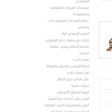
السعودي
مسرحيات العدوان مكشوفة
ومفضوحة
«شعار الصرخة» كموقف ثابت
ومبدئي
الملف الإنساني أولاً
جرائم بني سعود بحق المغتربين
بشاعة الاحتلال وسوء عاقبة
الخونة
سلام كاذب!
ارتباط اليمنيين بالرسول والرسالة
قرار معمَّد بالدم
على الباغي تدور الدوائر
خيارات يمنية
انهيار التفوق الأمريكي
اليمن يلقن أعداءه درساً قاسياً
اليمن واستراتيجية الحرب الشاملة
استراتيجية «الضربات الذكية»