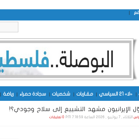
|
قع
|
«لا» 21 السياسي
|
مقـاربات
|
شخصيات
|
سجادة حمراء
|
رياضة
|
 الإيرانيون مشهد التشييع إلى سلاح وجودي؟!
الثلاثاء , 7 يـولـيـو , 2026 الساعة 7:18:59 PM
راس
0 تعليقات