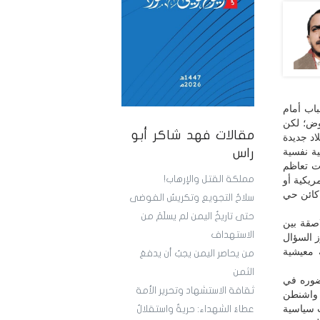
باب أمام
اوض؛ لكن
مقالات فهد شاكر أبو
د جديدة
ية نفسية
راس
ات تعاظم
مملكة القتل والإرهاب!
ريكية أو
 كائن حي
سلاحُ التجويع وتكريسُ الفوضى
حتى تاريخُ اليمن لم يسلَمْ من
اصقة بين
الاستهداف
 السؤال
 معيشية
من يحاصر اليمن يجبُ أن يدفعَ
الثمن
ضوره في
ثقافة الاستشهاد وتحرير الأمة
ت واشنطن
 سياسية
عطاءُ الشهداء: حريةٌ واستقلالٌ