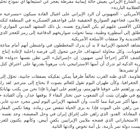
كان الشارع الإيراني يعيش حالة إيمانية مفرطة يعجز عن استيعابها أي نموذج تحل
قلانية الباردة».
 الأمريكي - الصهيوني أن الرد الإيراني على اغتيال القادة سيكون «مسرحية 
إعلامي، فجاءتهم الصواريخ الحقيقية على قواعدهم العسكرية في المنطقة لتكت
لكن الأقسى عليهم لم يكن الصاروخ نفسه، بل ذلك المشهد المدني الموازي ال
لق إلى أسطورة وطنية، بينما تحولت صواريخهم الدفاعية إلى رمز للعجز الذي 
الحديدية ولا صفقات الأسلحة الأمريكية.
شاهد الحشود الإيرانية لا بد أن يدرك المخططون في واشنطن أنهم أمام مناعة
العقوبات، وكل محاولة استهداف خارجي تتحول إلى فرصة داخلية لإعادة إنتاج 
لكشف الأكثر إحراجاً لبني صهيون: إن «إسرائيل» التي تظن نفسها «دولة» قا
ية الذكية لم تدرك أن أمنها الاستراتيجي بات مرهوناً بقدرتها على اختراق كتل 
و تشريدها.
اومة، الذي ظنه الغرب تحالفاً ظرفياً يمكن تفكيكه بصفقات جانبية، تحوّل إل
 الجغرافيا، وكأن طهران اليوم تقول للعالم بصوت لا يحتاج إلى مترجم: لقد را
، وراهنتم على خوفنا فانهزمتم، وراهنتم على انهيارنا فإذا نحن من يكتب نهاياتك
يع في طهران يثبت أن الشعوب حين تختار البقاء لا يوقفها جدار، وأن القيادة حي
 منها أكثر شرعيةً مما كانت، وأن المشهد الإيراني اليوم ليس مجرد حدثٍ عابر،
ن راهن على الموت فإذا به يرى الحياة تنتفض من رماده. وهنا تكمن المفارق
 المعادلة: العدو، الذي راهن على إغراق إيران في وحل المعيشة، وجد نفسه غ
لاستخباراتي الذي فضحه ملايين الإيرانيين بكفنٍ أبيض، وكأنهم يكتبون للغر
يست دولة تمر بأزمة، بل أمة تخوض ولادتها الثانية.