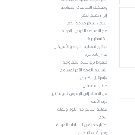
وتفكيك التحالفات المعادية
إيران تصنع النصر
السماء تنتظر قيامة الدم
فخ الاعتراف الغربي بالدولة
الفلسطينية!
ديكور لتغطية التواطؤ الأمريكي
في إبادة غزة
ضغوط نزع سلاح المقاومة
اللبنانية..الوجهُ الآخرُ لمشروع
«إسرائيل الكــبرى»
خطاب مفصلي
من الصماد إلى الرهوي نجوم تنير
درب الأمة
عملية السابع من أيلول ونقلة
الردع
اختبار حقيقي للسيادات العربية
ومواقف التطبيع