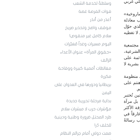
يلي غربي
وسلطةٌ لخدمة الشعب
فوات الفرصة غصة
صاروخية»
أعذر من أنذر
ب معادلة
ذي حوّل
موقف واضح وتحذير صريح
لا تغطيه
سلام كامل غير منقوص!
اليوم مسيرات وغداً مُسَيَّرات
 مجتمعية
الشرعية،
«حقوق المرأة» عنوان الأعداء
ئمة على
الزائف
بشرية لا
مغالطات أممية كبيرة ووقاحة
ى منظومة
مكررة
هنتم على
بريطانيا ودورها في العدوان على
م.
اليمن
ن تُختبر
بداية مرحلة تحررية جديدة
 بل مرآة
ة الأكثر
مؤشرات حرب لا مبشرات سلام
ارقاً في
طرد المحتل ضرورة وطنية ودينية
ب رسالةً
للخلف دُر!
صمت دولي أمام جرائم النظام