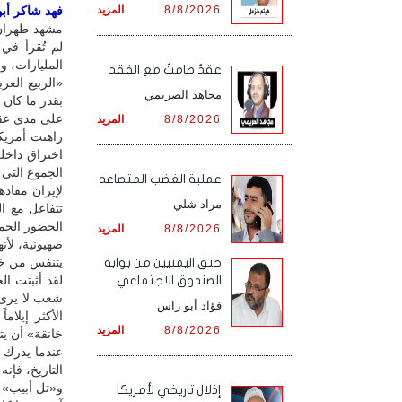
8/8/2026
المزيد
فهد شاكر أبور
مشهد طهران 
لم تُقرأ في 
المليارات، ول
عقدٌ صامتٌ مع الفقد
«الربيع العر
مجاهد الصريمي
بقدر ما كان 
على مدى عقو
8/8/2026
المزيد
راهنت أمريك
اختراق داخل
الجموع التي
‏عملية الغضب المتصاعد
لإيران مفاده
مراد شلي
تتفاعل مع ال
الحضور الجما
8/8/2026
المزيد
صهيونية، لأن
يتنفس من خلا
خنق اليمنيين من بوابة
لقد أثبتت ال
الصندوق الاجتماعي
شعب لا يرى 
فؤاد أبو راس
الأكثر إيلا
8/8/2026
المزيد
خانقة» أن يت
عندما يدرك 
التاريخ، فإن
و«تل أبيب» 
إذلال تاريخي لأمريكا