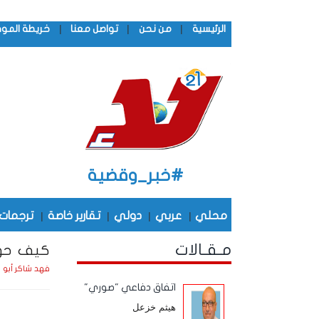
|
|
|
الرئيسية
من نحن
تواصل معنا
خريطة المو
#خبر_وقضية
محلي
|
عربي
|
دولي
|
تقارير خاصة
|
ترجمات
مـقـالات
كيف حوّل
فهد شاكر أبو 
اتفاق دفاعي "صوري"
هيثم خزعل