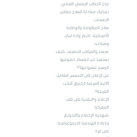
جدل الخطاب الرسمي اللبناني:
تفكيك معادلة السلاح مقابل
الانسحاب
سلاح المقاومة والوصاية
الأمريكية.. اختبار إرادة لبنان
وسيادته
صنعاء والمراقب الحصيف..كيف
تستفيد من انقسام خصومها
لترسيخ مشروعها؟!
من الإعلان إلى التجسس الشامل..
الآلية المرعبة لاختراق النخب
العربية!!
الإعلام والتقنية في قلب
المعركة
منهجية الإخضاع والتجويع
وإعادة الهندسة الديموغرافية
في غزة