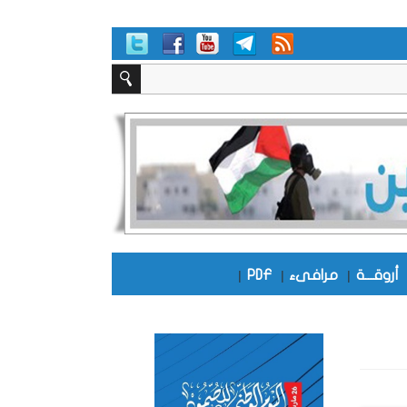
أروقـــة
|
مرافىء
|
PDF
|