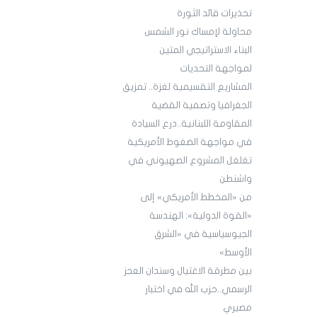
تحذيرات قائد الثورة
محاولة لإمساك نور الشمس
البناء الاستراتيجي المتين
لمواجهة التحديات
المشاريع التقسيمية لغزة.. تمزيق
الجغرافيا وتصفية القضية
المقاومة اللبنانية..درع السيادة
في مواجهة الضغوط الأمريكية
تغلغل المشروع الصهيوني في
واشنطن
من «المخطط الأمريكي» إلى
«القوة الدولية»: الهندسة
الجيوسياسية في «الشرق
الأوسط»
بين مطرقة الاغتيال وسندان العجز
الرسمي..حزب الله في اختبار
مصيري