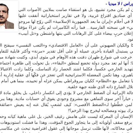
اس / لا ميديا -
لم يكن مجرد تشييع، بل هو استفتاء صامت بملايين الأصوات التي
أي صناديق اقتراع غربية، ولا في تقارير استخباراتية أنفقت عليها
ا في أحلام «إيران ما بعد الجمهورية الإسلامية» التي روّج لها مروجو
بي» في نسخته الفارسية... فما رأته الكاميرات لم يكن عزاءً مؤقتاً
إعلان حربٍ بيضاء على كل الرهانات التي بنتها واشنطن و«تل أبيب»
د.
ا والكيان الصهيوني على أن «العامل الاقتصادي» و«التعب النفسي» سيفتح ال
ي يستبدل القيادة بأخرى عميلة أو على أقل تقدير «مرنة» وأكثر قابلية للتف
 خرجت في شوارع طهران دفنت هذه الأوهام في مثوى أبدي، وكتبت شهادة ميلا
ا؛ أنها لم تعد مجرد دولة تخضع لمنطق «البقاء»، بل تحولت إلى ظاهرة اجتماع
تهديد الخارجي عكسياً، فكلما اشتد الحصار زاد التماسك، وكلما زادت الاغتيال
هيري، وهنا تكمن المعضلة الاستراتيجية التي تعجز عن فكّها أي عقلية إدارية أم
ها تتعامل مع «النظام» ككيان بيروقراطي يمكن عزله أو تحييده، بينما هي أمام
ل الشارع ذاته الذي ظنته جبهة خلفية.
حالة الإيرانية أن الضغط الخارجي لا يؤدي إلى انكسار داخلي، بل يخلق مادة ل
خياراً آخر سوى التماهي مع مشروع وجودي يفوق أي حسابات مادية. وهنا يبرز
ماً لمن خطّطوا لـ»الضغط الأقصى»: كيف لشعبٍ يُقال عنه إنه يعيش «ضائقة
رك بيوته ومصالحه ليخرج بهذا الزخم؟!
الإنسان أن المعركة ليست على هامش رغيف الخبز، بل على ماهية كيانه وح
ه يرفع سقف أولوياته إلى ما يتجاوز الجوع المؤقت، وهذا ما فشلت استوديوها
في محاكاته، لأنها ظلت ترسل موجاتها إلى عقول افتراضية تبحث عن مكاسب