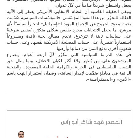
يجعل واشنطن شريكاً صامتاً في كُلّ عدوان.
وتبقى الحقيقة القاسية أن النظام الانتخابي الأمريكي يفتقر إلى الآلية
الفعّالة للتحرّر من هذا النفوذ المؤسّسي. فالمؤسّسات السياسية صُمّمت
بحيث يصبح الخروج عن الإجماع المؤيد لـ»إسرائيل» انتحاراً سياسيّاً لأي
مرشح، ما يجعل الانتخابات مجرد طقس شكلي متكرّر، يُضفي شرعيةً
على سياسات ثابتة لا تتزعزع، تخدم مصالح نخبة نافذة ومشروعاً
استعمارياً عنصرياً، على حساب المصلحة الأمريكية نفسها، وعلى حساب
شعوبٍ أُخرى تدفع الثمن من دمائها وأرضها.
في هذه الدراما السياسية التي تتكرّر كُلّ أربعة أعوام، يتصارع
المرشحون على من يُظهر ولاءً أكثر لكيان الاحتلال، بينما يظل حق
الشعب الفلسطيني في الحرية والكرامة الحلقة المفقودة، والضحية
الدائمة في معادلةٍ صُمِّمت لإهدار إنسانيته، وضمان استمرار النهب باسم
«الأمن» و«الديمقراطية».
المصدر
فهد شاكر أبو راس