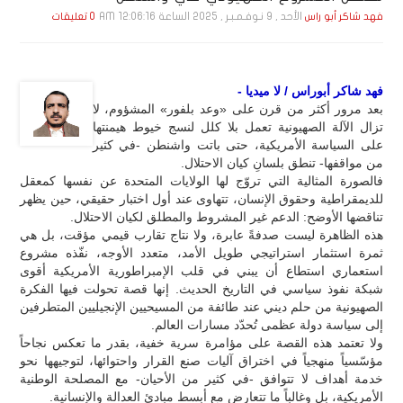
الأحد , 9 نـوفـمـبـر , 2025 الساعة 12:06:16 AM
فهد شاكر أبو راس
0 تعليقات
فهد شاكر أبوراس / لا ميديا -
بعد مرور أكثر من قرن على «وعد بلفور» المشؤوم، لا
تزال الآلة الصهيونية تعمل بلا كلل لنسج خيوط هيمنتها
على السياسة الأمريكية، حتى باتت واشنطن -في كثير
من مواقفها- تنطق بلسانِ كيان الاحتلال.
فالصورة المثالية التي تروّج لها الولايات المتحدة عن نفسها كمعقل
للديمقراطية وحقوق الإنسان، تتهاوى عند أول اختبار حقيقي، حين يظهر
تناقضها الأوضح: الدعم غير المشروط والمطلق لكيان الاحتلال.
هذه الظاهرة ليست صدفةً عابرة، ولا نتاج تقارب قيمي مؤقت، بل هي
ثمرة استثمار استراتيجي طويل الأمد، متعدد الأوجه، نفّذه مشروع
استعماري استطاع أن يبني في قلب الإمبراطورية الأمريكية أقوى
شبكة نفوذ سياسي في التاريخ الحديث. إنها قصة تحولت فيها الفكرة
الصهيونية من حلم ديني عند طائفة من المسيحيين الإنجيليين المتطرفين
إلى سياسة دولة عظمى تُحدّد مسارات العالم.
ولا تعتمد هذه القصة على مؤامرة سرية خفية، بقدر ما تعكس نجاحاً
مؤسّسياً منهجياً في اختراق آليات صنع القرار واحتوائها، لتوجيهها نحو
خدمة أهداف لا تتوافق -في كثير من الأحيان- مع المصلحة الوطنية
الأمريكية، بل وغالباً ما تتعارض مع أبسط مبادئ العدالة والإنسانية.