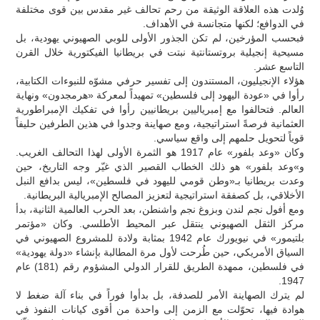
وُلدت هذه العلاقة الوثيقة من رحم تحالف غير مقدس بين قوى مختلفة
في الدوافع؛ لكنها متجانسة في الأهداف.
فبحسب المؤرخين، لم تكن الجذور الأولى للوبي الصهيوني يهودية، بل
مسيحية إنجيلية بروتستانتية نبتت في بريطانيا الفيكتورية خلال القرن
التاسع عشر.
هؤلاء الإنجيليون، المستندون إلى تفسير حرفي مشوّه للنبوءات الكتابية،
رأوا في «عودة اليهود إلى فلسطين» تمهيداً لمعركة «هرمجدون» ونهاية
العالم. فتحالفوا مع إمبرياليين بريطانيين رأوا في تفكيك الإمبراطورية
العثمانية فرصةً استراتيجية، ومع صهاينة وجدوا في هذين الطرفين حليفاً
قوياً لتحويل حلمهم إلى واقع سياسي.
وكان «وعد بلفور» عام 1917 هو الثمرة الأولى لهذا التحالف الغريب.
و»وعد بلفور» هو ذلك الخطاب القصير الذي غيّر وجه التاريخ، حين
وعدت بريطانيا بـ«وطن قومي لليهود في فلسطين»، ليس بدافع النبل
الأخلاقي، بل كصفقة استراتيجية لتعزيز المصالح الإمبريالية البريطانية.
ومع أفول نجم لندن وبزوغ نجم واشنطن، بعد الحرب العالمية الثانية، بدأ
مركز الثقل الصهيوني ينتقل عبر المحيط الأطلسي. وكان «مؤتمر
بلتيمور» في نيويورك عام 1942 بمثابة ولادة للمشروع الصهيوني في
السياق الأمريكي، حين طُرحت لأول مرة المطالبة بإنشاء «دولة يهودية»
في فلسطين، ممهدة الطريق للقرار الدولي المشؤوم رقم (181) عام
1947.
لم يترك الصهاينة الأمر للصدفة، بل بدأوا فوراً في بناء آلة ضغط لا
هوادة فيها، تحوّلت مع الزمن إلى واحدة من أقوى كيانات النفوذ في