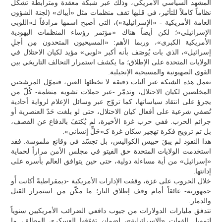
المشهد السياسي الأمريكي، وذلك عبر شبكة معقدة ومترابطة تشكّل
نظاماً كاملاً للتأثير، في قلبها تقف منظمات مثل «أيباك» (لجنة الشؤون
العامة الأمريكية - «الإسرائيلية»)، التي أصبح اسمها مرادفاً لـ«اللوبي
الإسرائيلي»؛ لكن أيضاً هناك «مؤتمر رؤساء المنظمات اليهودية
الأمريكية الكبرى»، وربما الأهم: «المسيحيون المتحدون مِن أجلِ
إسرائيل»، الذي بات يُوصَف بأنه أكبر «لوبي» مؤيد لكيان الاحتلال في
الولايات المتحدة على الإطلاق؛ ما يكشف استمرار التحالف التاريخي بين
القوى الصهيونية والمسيحية الإنجيلية.
تعمل هذه الشبكة عبر آليات دقيقة لا تخطئها العين، فتموّل المرشحين
المخلصين لكيان الاحتلال، وتدمّر -عبر حملات تشويه منظمة- كُلّ من
يجرؤ على انتقاد سياساتها، كما تروّج عبر وسائل الإعلام لرواية أحادية
تُضفي شرعية على أفعال كيان الاحتلال، حتى لو بلغت حَدّ العنصرية أو
جرائم الحرب. ففي حرب غزة الأخيرة، لم يُكتفَ بالدفاع عن القصف،
بل تم ترويج فكرة تهجير سكان غزة كـ«حَلٍّ إنساني».
هذا النفوذ لم يبقَ حبيس الكواليس، بل تجسّد في وقائع ملموسة. فقد
استخدمت الولايات المتحدة حق الفيتو في مجلس الأمن مراراً لحماية
«إسرائيل» من أية مساءلة دولية، حتى حين يتوافق العالم بأسره على
إدانتها.
خلال الحروب على غزة، وقفت الإدارات الأمريكية -ديمقراطيةً أكانت أَو
جمهورية- عائقاً أمام وقف إطلاق النار؛ ما مكّن من استمرار القتل
والدمار.
تتدفق مليارات الدولارات من جيوب دافعي الضرائب الأمريكيين سنوياً
لتمويل القوات «الإسرائيلية»، لضمان تفوّقها العسكري المطلق، ما