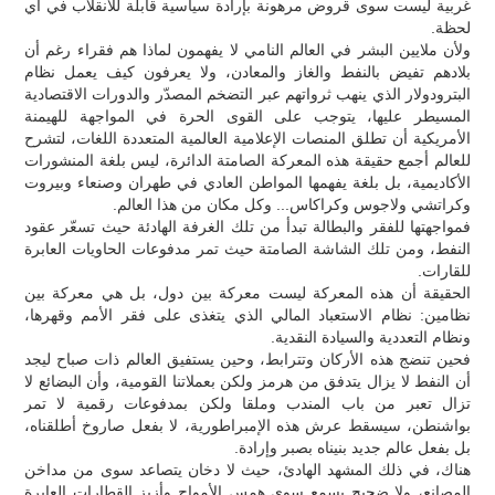
غربية ليست سوى قروض مرهونة بإرادة سياسية قابلة للانقلاب في أي
لحظة.
ولأن ملايين البشر في العالم النامي لا يفهمون لماذا هم فقراء رغم أن
بلادهم تفيض بالنفط والغاز والمعادن، ولا يعرفون كيف يعمل نظام
البترودولار الذي ينهب ثرواتهم عبر التضخم المصدّر والدورات الاقتصادية
المسيطر عليها، يتوجب على القوى الحرة في المواجهة للهيمنة
الأمريكية أن تطلق المنصات الإعلامية العالمية المتعددة اللغات، لتشرح
للعالم أجمع حقيقة هذه المعركة الصامتة الدائرة، ليس بلغة المنشورات
الأكاديمية، بل بلغة يفهمها المواطن العادي في طهران وصنعاء وبيروت
وكراتشي ولاجوس وكراكاس... وكل مكان من هذا العالم.
فمواجهتها للفقر والبطالة تبدأ من تلك الغرفة الهادئة حيث تسعّر عقود
النفط، ومن تلك الشاشة الصامتة حيث تمر مدفوعات الحاويات العابرة
للقارات.
الحقيقة أن هذه المعركة ليست معركة بين دول، بل هي معركة بين
نظامين: نظام الاستعباد المالي الذي يتغذى على فقر الأمم وقهرها،
ونظام التعددية والسيادة النقدية.
فحين تنضج هذه الأركان وتترابط، وحين يستفيق العالم ذات صباح ليجد
أن النفط لا يزال يتدفق من هرمز ولكن بعملاتنا القومية، وأن البضائع لا
تزال تعبر من باب المندب وملقا ولكن بمدفوعات رقمية لا تمر
بواشنطن، سيسقط عرش هذه الإمبراطورية، لا بفعل صاروخ أطلقناه،
بل بفعل عالم جديد بنيناه بصبر وإرادة.
هناك، في ذلك المشهد الهادئ، حيث لا دخان يتصاعد سوى من مداخن
المصانع، ولا ضجيج يسمع سوى همس الأمواج وأزيز القطارات العابرة