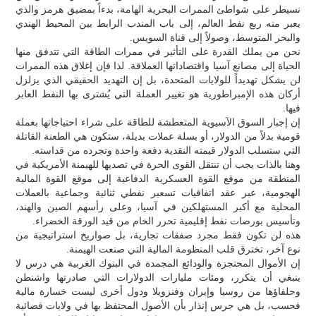
نسيطر على شواطئ الممرات البحرية الهامة، بدءاً بمضيق هرمز والذي
يعبر منه ربع نفط العالم، إلى باب المندب الرابط بين المحيط الهندي
والبحر المتوسط، وصولاً إلى قناة السويس.
نحن من يملك القدرة على التأثير في ممرات الطاقة التي تتدفق منها
الحياة إلى مصانع آسيا واقتصاداتها العملاقة. لذا فإن إغلاق هذه الممرات
لن يشكل تهديداً للولايات المتحدة، بل إن التهديد الحقيقي الذي يزلزل
أركان هذه الإمبراطورية هو تغيير العملة التي يُشترى بها النفط العابر
فيها.
إن إجبار السوق الآسيوية المتعطشة للطاقة على شراء احتياجاتها بعملة
قومية بدلاً من الدولار، أو بسلة عملات بديلة، ستكون هي الطعنة القاتلة
التي ستسلب الدولار قيمته النقدية دفعة واحدة وتجرده من قداسته.
وهنا بالذات يجب أن تنتقل القوى الحرة في تصديها للهيمنة الأمريكية في
المنطقة من موقع القوة العسكرية الدفاعية إلى موقع القوة المالية
الهجومية، عبر عقد اتفاقيات تسعير نفطي ثنائية وجماعية بالعملات
المحلية مع أكبر المستهلكين في آسيا، وعلى رأسهم الصين والهند،
وتأسيس بورصات نفط إقليمية تحرر الخام من قيد الورقة الخضراء.
هذه لن تكون فقط مجرد صفقات تجارية، بل صواريخ استراتيجية من
نوع آخر، تخترق قلب المنظومة المالية التي صنعت الهيمنة.
إن الأموال المحتجزة والودائع المجمدة في البنوك الغربية هي درس لا
ينبغي أن يتكرر، ومئات مليارات الدولارات التي صادرتها واشنطن
وحلفاؤها من روسيا وإيران وفنزويلا ودول أخرى ليست خسارة مالية
فحسب، بل هي جرس إنذار بأن الأصول المحتفظ بها في ولايات قضائية