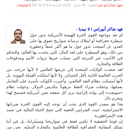
السبت , 16 مـايـو , 2026 الساعة 12:41:44 AM
فهد شاكر أبو راس
0 تعليقات
فهد شاكر أبوراس / لا ميديا -
لم تعد مواجهة القوى الحرة للهيمنة الأمريكية تدور حول
سيطرة جغرافية أو امتلاك ترسانة صواريخ تتفوق بها على
العدو، بل أصبحت تدور حول ما هو أكثر عمقاً وخطورة
من ذلك، وهو السيطرة على لغة المال، التي يتحدث بها العالم، والتحكم
في الأنابيب غير المرئية التي تنساب عبرها ثروات الأمم ومدفوعات
الطاقة والتجارة.
لقد صعدت الولايات المتحدة إلى عرشها العالمي لا لأنها خرجت من
الحرب العالمية الثانية بأقل الخسائر، ولا لأنها امتلكت القنبلة النووية، بل
لأنها أمسكت بنظام النقد العالمي، وأجبرت الكوكب بأسره على التعامل
بعملتها، وجعلت شراء النفط مرهوناً بتكديس الدولار، وحولت نظام
«سويفت» إلى بوابة إلزامية ترى كل صفقة بعين أمريكية فتسمح لهذا
وتحرم ذاك.
هذا هو مصدر القوة الذي يجب أن توجه إليه القوى الحرة ضرباتها
الاستراتيجية، حيث الشرايين الخفية التي تضخ الحياة المالية في جسد
هذه الإمبراطورية.
إن قوتنا الحقيقية لا تكمن فقط في صواريخنا ومسيّراتنا، بل في أننا
نمتلك المفاتيح الجغرافية للطاقة العالمية والتجارة الدولية. نحن من