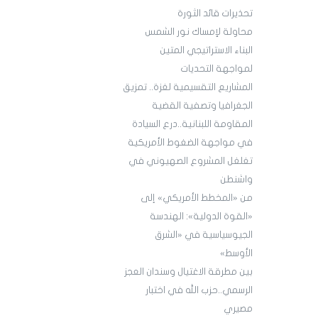
تحذيرات قائد الثورة
محاولة لإمساك نور الشمس
البناء الاستراتيجي المتين
لمواجهة التحديات
المشاريع التقسيمية لغزة.. تمزيق
الجغرافيا وتصفية القضية
المقاومة اللبنانية..درع السيادة
في مواجهة الضغوط الأمريكية
تغلغل المشروع الصهيوني في
واشنطن
من «المخطط الأمريكي» إلى
«القوة الدولية»: الهندسة
الجيوسياسية في «الشرق
الأوسط»
بين مطرقة الاغتيال وسندان العجز
الرسمي..حزب الله في اختبار
مصيري