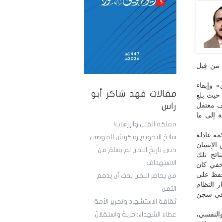
 من قِبل
 وإبقاء
مقالات فهد شاكر أبو
حيث بلغ
ين منذ بداية العدوان على اليمن 500 ألف مغترب، وما يقارب 50 ألف معتقل
راس
ة إلى ما
مملكة القتل والإرهاب!
كمة عادلة
سلاحُ التجويع وتكريسُ الفوضى
الإنسان
حتى تاريخُ اليمن لم يسلَمْ من
ائج تلك
الاستهداف
وما خفي كان
 تتحفظ على
من يحاصر اليمن يجبُ أن يدفعَ
 النظام
الثمن
يات تتراوح أعدادهن بين 300 و500 سجينة في سجن
ثقافة الاستشهاد وتحرير الأمة
النفسي،
عطاءُ الشهداء: حريةٌ واستقلالٌ