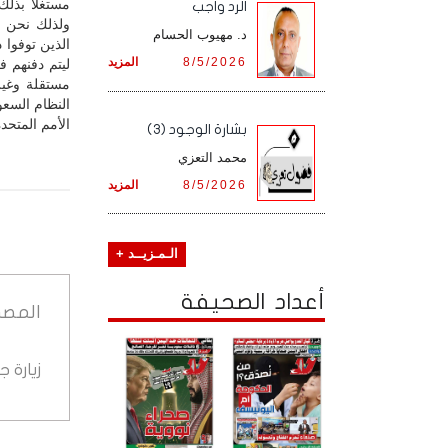
مستغلاً بذلك
الرد واجب
ولذلك نحن ا
د. مهيوب الحسام
الذين توفوا 
8/5/2026
المزيد
ليتم دفنهم 
مستقلة وغير
النظام السعود
الأمم المتحد
بشارة الوجود (3)
محمد التعزي
8/5/2026
المزيد
الـمـزيــد +
أعداد الصحيفة
المصد
زيارة 