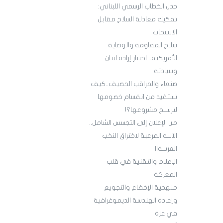
جدل الخطاب الرسمي اللبناني:
تفكيك معادلة السلاح مقابل
الانسحاب
سلاح المقاومة والوصاية
الأمريكية.. اختبار إرادة لبنان
وسيادته
صنعاء والمراقب الحصيف..كيف
تستفيد من انقسام خصومها
لترسيخ مشروعها؟!
من الإعلان إلى التجسس الشامل..
الآلية المرعبة لاختراق النخب
العربية!!
الإعلام والتقنية في قلب
المعركة
منهجية الإخضاع والتجويع
وإعادة الهندسة الديموغرافية
في غزة