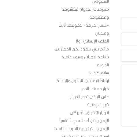
السعودي
مسرحيات العدوان مكشوفة
ومفضوحة
«شعار الصرخة» كموقف ثابت
ومبدئي
الملف الإنساني أولاً
جرائم بني سعود بحق المغتربين
بشاعة الاحتلال وسوء عاقبة
الخونة
سلام كاذب!
ارتباط اليمنيين بالرسول والرسالة
قرار معمَّد بالدم
على الباغي تدور الدوائر
خيارات يمنية
انهيار التفوق الأمريكي
اليمن يلقن أعداءه درساً قاسياً
اليمن واستراتيجية الحرب الشاملة
استراتيجية «الضربات الذكية»