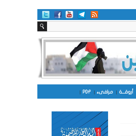
أروقـــة
|
مرافىء
|
PDF
|