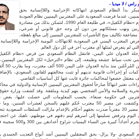
راس / لا ميديا -
ر بدأ النظام السعودي انتهاكاته الإجرامية واللاإنسانية بحق
يمنيين، عندما فرضت السعودية على المغتربين اليمنيين نظام العبودية
المسمى اليوم «نظام الكفيل»، في طليعة العام 1990، لتتمكن بذلك من مصادرة
تربين ونهب ممتلكاتهم من دون أي وجه حق قانوني أو شرعي،
اعفة تكاليف منح التأشيرات للمغتربين اليمنيين إلى مبالغ باهظة،
ض المغترب اليمني في السعودية للانتهاكات اليومية الإجرامية واللاإنسانية
تي لم يتعرض لمثلها أي مغترب آخر في كل دول العالم.
لة العدوان على اليمن، فانتقل النظام السعودي من فرض «نظام الكفيل»
مني تحت سياط جشعه وطمعه، إلى نظام «الترحيل» لكل المغتربين اليمنيين، 
عدد المغتربين المُرحَّل
ات أو إجراءات قانونية تدينهم أو تثبت مخالفتهم للقانون السعودي، بالإضاف
ءات تعتبر انتهاكاً صارخاً لحقوق المغتربين اليمنيين الإنسانية والدولية في محا
حرية والسلامة والأمن الشخصي بتهم كيدية وملفقة. وقد كشفت وزارة حقوق 
تربين في حكومة صنعاء، بحسب المعلومات التي حصلت عليها، بعض نت
المحاكمات، وكشفت عن مصير 50 مغترب حُكم عليهم بالسجن لعشرات السنين، 
أعظم، وعن مصير 20 مغترباً صدرت بحقهم أحكام بالإعدام مازالت السلطات السعودية
ى اليوم وترفض تسليمها إلى أسرهم ليتم دفنهم في موطنهم، ناهيك عن احتجاز
السعودي المجرم أعداداً كبيرة من النساء اليمن
 السعودي -ولا يزال- بحق المعتقلين اليمنيين أشد أنواع التعذيب الجسدي و