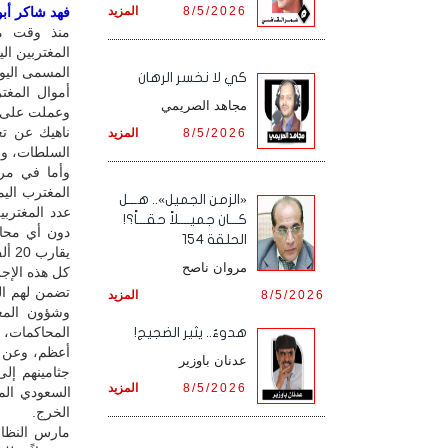
8/5/2026
المزيد
فهد شاكر أبو 
منذ وقت مبك
المغتربين ال
كي لا نخسر الرهان
أموال المغ
مجاهد الصريمي
وعملت على مض
ناهيك عن تعر
8/5/2026
المزيد
السلطات، وال
وأما في مرح
المغترب الي
«الزمن الجميل».. هـــل
كـــان جميــــلاً حقـــاً؟!
دون أي محاكم
الحلقة 154
يقارب 20 ألف معتقل خضعوا لمحاكمات جائرة غابت عنها كل أساسيات التقاضي.
مروان ناصح
كل هذه الإجرا
تضمن لهم ال
8/5/2026
المزيد
وشؤون المغ
هدوءٌ.. يثير الضجيج!
عدنان باوزير
جثامينهم إل
8/5/2026
المزيد
الخرج.
مارس النظام