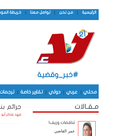
|
|
|
الرئيسية
من نحن
تواصل معنا
خريطة المو
#خبر_وقضية
محلي
|
عربي
|
دولي
|
تقارير خاصة
|
ترجمات
مـقـالات
جرائم ب
فهد شاكر أبو 
تناقضات وزيف!
عمر القاضي