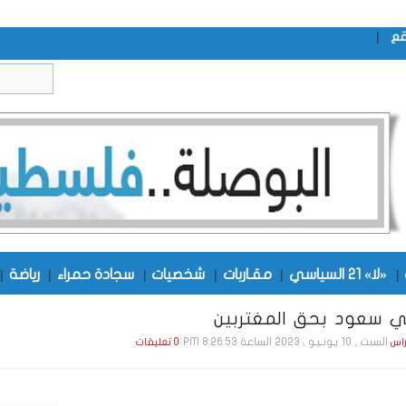
|
قع
|
«لا» 21 السياسي
|
مقـاربات
|
شخصيات
|
سجادة حمراء
|
رياضة
|
ني سعود بحق المغتربين
السبت , 10 يـونـيـو , 2023 الساعة 8:26:53 PM
راس
0 تعليقات