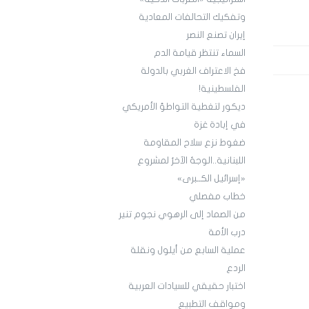
وتفكيك التحالفات المعادية
إيران تصنع النصر
السماء تنتظر قيامة الدم
فخ الاعتراف الغربي بالدولة
الفلسطينية!
ديكور لتغطية التواطؤ الأمريكي
في إبادة غزة
ضغوط نزع سلاح المقاومة
اللبنانية..الوجهُ الآخرُ لمشروع
«إسرائيل الكــبرى»
خطاب مفصلي
من الصماد إلى الرهوي نجوم تنير
درب الأمة
عملية السابع من أيلول ونقلة
الردع
اختبار حقيقي للسيادات العربية
ومواقف التطبيع