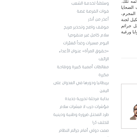
ئمه تلك.
وسلطةٌ لخدمة الشعب
الضحايا
فوات الفرصة غصة
 المجرم،
أعذر من أنذر
يل لجنة
ل جرائم
موقف واضح وتحذير صريح
ايا ورغبة
سلام كامل غير منقوص!
اليوم مسيرات وغداً مُسَيَّرات
«حقوق المرأة» عنوان الأعداء
الزائف
مغالطات أممية كبيرة ووقاحة
مكررة
بريطانيا ودورها في العدوان على
اليمن
بداية مرحلة تحررية جديدة
مؤشرات حرب لا مبشرات سلام
طرد المحتل ضرورة وطنية ودينية
للخلف دُر!
صمت دولي أمام جرائم النظام