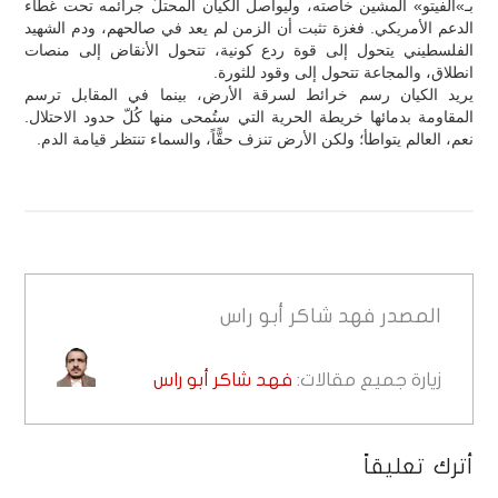
بـ»الفيتو» المشين خاصته، وليواصل الكيان المحتلّ جرائمه تحت غطاء
الدعم الأمريكي. فغزة تثبت أن الزمن لم يعد في صالحهم، ودم الشهيد
الفلسطيني يتحول إلى قوة ردع كونية، تتحول الأنقاض إلى منصات
انطلاق، والمجاعة تتحول إلى وقود للثورة.
يريد الكيان رسم خرائط لسرقة الأرض، بينما في المقابل ترسم
المقاومة بدمائها خريطة الحرية التي ستُمحى منها كُلّ حدود الاحتلال.
نعم، العالم يتواطأ؛ ولكن الأرض تنزف حقًّاً، والسماء تنتظر قيامة الدم.
المصدر
فهد شاكر أبو راس
زيارة جميع مقالات:
فهد شاكر أبو راس
أترك تعليقاً