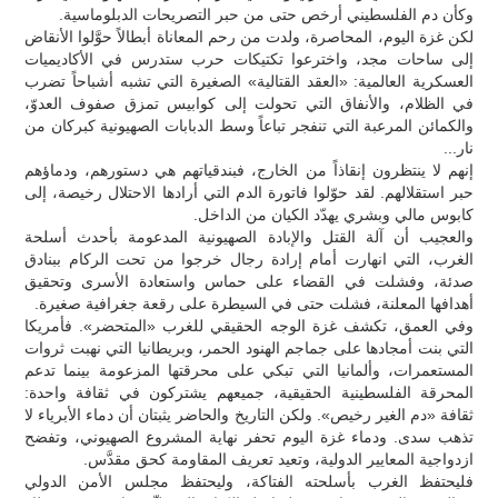
وكأن دم الفلسطيني أرخص حتى من حبر التصريحات الدبلوماسية.
لكن غزة اليوم، المحاصرة، ولدت من رحم المعاناة أبطالاً حوَّلوا الأنقاض
إلى ساحات مجد، واخترعوا تكتيكات حرب ستدرس في الأكاديميات
العسكرية العالمية: «العقد القتالية» الصغيرة التي تشبه أشباحاً تضرب
في الظلام، والأنفاق التي تحولت إلى كوابيس تمزق صفوف العدوّ،
والكمائن المرعبة التي تنفجر تباعاً وسط الدبابات الصهيونية كبركان من
نار...
إنهم لا ينتظرون إنقاذاً من الخارج، فبندقياتهم هي دستورهم، ودماؤهم
حبر استقلالهم. لقد حوّلوا فاتورة الدم التي أرادها الاحتلال رخيصة، إلى
كابوس مالي وبشري يهدّد الكيان من الداخل.
والعجيب أن آلة القتل والإبادة الصهيونية المدعومة بأحدث أسلحة
الغرب، التي انهارت أمام إرادة رجال خرجوا من تحت الركام ببنادق
صدئة، وفشلت في القضاء على حماس واستعادة الأسرى وتحقيق
أهدافها المعلنة، فشلت حتى في السيطرة على رقعة جغرافية صغيرة.
وفي العمق، تكشف غزة الوجه الحقيقي للغرب «المتحضر». فأمريكا
التي بنت أمجادها على جماجم الهنود الحمر، وبريطانيا التي نهبت ثروات
المستعمرات، وألمانيا التي تبكي على محرقتها المزعومة بينما تدعم
المحرقة الفلسطينية الحقيقية، جميعهم يشتركون في ثقافة واحدة:
ثقافة «دم الغير رخيص». ولكن التاريخ والحاضر يثبتان أن دماء الأبرياء لا
تذهب سدى. ودماء غزة اليوم تحفر نهاية المشروع الصهيوني، وتفضح
ازدواجية المعايير الدولية، وتعيد تعريف المقاومة كحق مقدَّس.
فليحتفظ الغرب بأسلحته الفتاكة، وليحتفظ مجلس الأمن الدولي