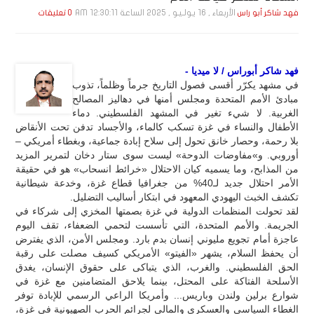
الأربعاء , 16 يـولـيـو , 2025 الساعة 12:30:11 AM
فهد شاكر أبو راس
0 تعليقات
فهد شاكر أبوراس / لا ميديا -
في مشهد يكرّر أقسى فصول التاريخ جرماً وظلماً، تذوب
مبادئ الأمم المتحدة ومجلس أمنها في دهاليز المصالح
الغربية. لا شيء تغير في المشهد الفلسطيني. دماء
الأطفال والنساء في غزة تسكب كالماء، والأجساد تدفن تحت الأنقاض
بلا رحمة، وحصار خانق تحول إلى سلاح إبادة جماعية، وبغطاء أمريكي –
أوروبي. و»مفاوضات الدوحة» ليست سوى ستار دخان لتمرير المزيد
من المذابح، وما يسميه كيان الاحتلال «خرائط انسحاب» هو في حقيقة
الأمر احتلال جديد لـ40% من جغرافيا قطاع غزة، وخدعة شيطانية
تكشف الخبث اليهودي المعهود في ابتكار أساليب التضليل.
لقد تحولت المنظمات الدولية في غزة بصمتها المخزي إلى شركاء في
الجريمة. والأمم المتحدة، التي تأسست لتحمي الضعفاء، تقف اليوم
عاجزة أمام تجويع مليوني إنسان بدم بارد. ومجلس الأمن، الذي يفترض
أن يحفظ السلام، يشهر «الفيتو» الأمريكي كسيف مصلت على رقبة
الحق الفلسطيني. والغرب، الذي يتباكى على حقوق الإنسان، يغدق
الأسلحة الفتاكة على المحتل، بينما يلاحق المتضامنين مع غزة في
شوارع برلين ولندن وباريس... وأمريكا الراعي الرسمي للإبادة توفر
الغطاء السياسي والعسكري والمالي لجرائم الحرب الصهيونية في غزة،