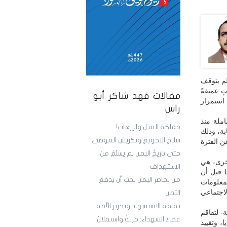
لم يتوقف
ٍ عميقةً
مقالات فهد شاكر أبو
 استمرار
راس
املة منذ
مملكة القتل والإرهاب!
ر 2023، حيث تصل الأرقام إلى 71,769 شهيدًا و171,483 إصابة، وذلك
سلاحُ التجويع وتكريسُ الفوضى
عن الفترة
حتى تاريخُ اليمن لم يسلَمْ من
أخرى، هي
الاستهداف
ا قبل أن
من يحاصر اليمن يجبُ أن يدفعَ
لمعلومات
اجتماعي
الثمن
ثقافة الاستشهاد وتحرير الأمة
- لتفاقم
عطاءُ الشهداء: حريةٌ واستقلالٌ
، وتقييد