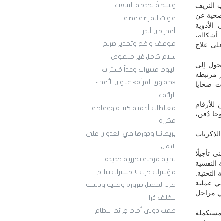
 النزيف
وسلطةٌ لخدمة الشعب
لصحية عن
فوات الفرصة غصة
الأدوية
أعذر من أنذر
أشكاله،
موقف واضح وتحذير صريح
لى علاج
سلام كامل غير منقوص!
تحول إلى
اليوم مسيرات وغداً مُسَيَّرات
ر مرتبطة
«حقوق المرأة» عنوان الأعداء
ت ضحايا
الزائف
 للأرقام
مغالطات أممية كبيرة ووقاحة
ا دُفن،
مكررة
الذكريات
بريطانيا ودورها في العدوان على
اليمن
 تأجيلًا
بداية مرحلة تحررية جديدة
 النفسية
مؤشرات حرب لا مبشرات سلام
التحتية.
أكتوبر وفق البيان، هي عملية
طرد المحتل ضرورة وطنية ودينية
في مراحل
للخلف دُر!
صمت دولي أمام جرائم النظام
مستكملة