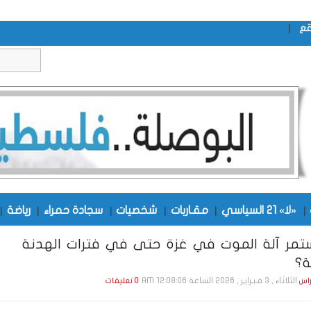
|
قع
|
«لا» 21 السياسي
|
مقـاربات
|
شخصيات
|
سجادة حمراء
|
رياضة
|
مر آلة الموت في غزة حتى في فترات الهدنة
ة؟
الثلاثاء , 3 فـبـرايـر , 2026 الساعة 12:08:06 AM
راس
0 تعليقات