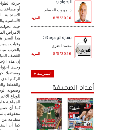
الرد واجب
حركة الطواق
أو مضاعفات 
د. مهيوب الحسام
الاستجابة ا
8/5/2026
المزيد
الأساسية وا
حيث تحولت غ
الأمراض المز
بشارة الوجود (3)
هذا العجز هو
وفيات بسبب 
محمد التعزي
بالحرب مباش
8/5/2026
المزيد
القصف المباش
إن هذه الإح
وحدها احتوا
ومستقبلا أُج
الـمـزيــد +
الركام الذي
والخطط والعل
أعداد الصحيفة
وصعوبة الوص
للوداع الأخي
الجماعية على
محفوفة بالمخ
متقدمة من ال
كما أن استم