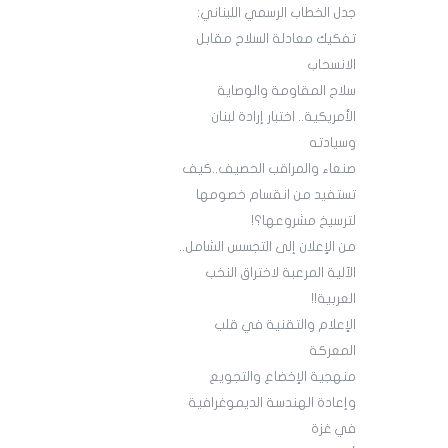
جدل الخطاب الرسمي اللبناني:
تفكيك معادلة السلاح مقابل
الانسحاب
سلاح المقاومة والوصاية
الأمريكية.. اختبار إرادة لبنان
وسيادته
صنعاء والمراقب الحصيف..كيف
تستفيد من انقسام خصومها
لترسيخ مشروعها؟!
من الإعلان إلى التجسس الشامل..
الآلية المرعبة لاختراق النخب
العربية!!
الإعلام والتقنية في قلب
المعركة
منهجية الإخضاع والتجويع
وإعادة الهندسة الديموغرافية
في غزة