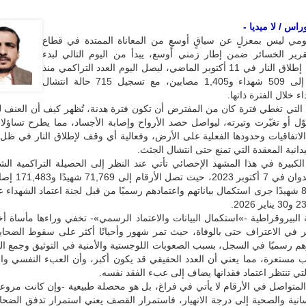
اس / لا ميديا -
ي ليس بمعزلٍ عن سياقٍ أوسعٍ من المعاناة الممتدة في قطاع
رير الخسائر ضمن إطار زمني أوسع، يبدأ من اليوم التالي لبدء
سريان وقف إطلاق النار في 11 أكتوبر الماضي، ليصل اليوم العدد التراكمي منذ
ذلك التاريخ إلى 509 شهداء و1,405 مصابين، مع تسجيل 715 حالة انتشال
 خلال الفترة ذاتها.
م التي تغطي فترة كان من المفترض أن تكون فترة هدنة، تُظهر كيف أن العنف 
حوّل أو تغيّرت وتيرته، ليواصل حصد الأرواح وإصابة الأجساد، مما يطرح تساؤلات
لاتفاقيات وحدودها الفعلية على الأرض، وفعالية أي وقف لإطلاق النار في ظل
انية المعقدة التي تمنع حتى انتشال الجثث.
لكبيرة في هذا المشهد الإحصائي تأتي عند النظر إلى الحصيلة التراكمية الش
بداية هذا العدوان في 7 أكتوب
بعد إضافة 85 شهيدًا جرى استكمال بياناتهم واعتمادهم رسميًا من قبل لجنة اعتماد الشهداء 
 البيروقراطية -»استكمال البيانات والاعتماد الرسمي»- تخفي وراءها مأساة 
ير في الاعتراف حتى بالوفاة، حيث تمر شهور وأحيانًا أكثر على سقوط الضحاي
م رسميًا في السجل، بسبب الصعوبات اللوجستية والأمنية في التوثيق وجمع ا
ستعرة، مما يعني أن العدد الحقيقي قد يكون أكبر، وأن العبء النفسي وال
تي تنتظر اعتماد فقدانها يضاف إلى عبء الفقد نفسه.
المتواصل في الأرقام لا يأتي في فراغ، بل هو محصلة طبيعية -وإن كانت مروعة
سانية والصحية إلى درجة الانهيار، فاستمرار القصف يعني استمرار تدفق الضحايا