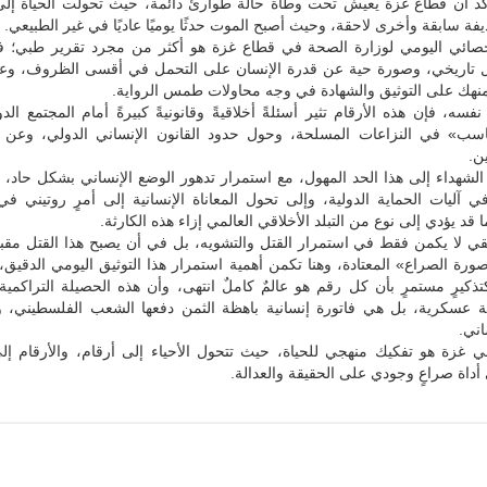
يؤكد أن قطاع غزة يعيش تحت وطأة حالة طوارئ دائمة، حيث تحولت الحياة إل
فة سابقة وأخرى لاحقة، وحيث أصبح الموت حدثًا يوميًا عاديًا في غير الطبيعي.
حصائي اليومي لوزارة الصحة في قطاع غزة هو أكثر من مجرد تقرير طبي؛ فه
 تاريخي، وصورة حية عن قدرة الإنسان على التحمل في أقسى الظروف، وع
هك على التوثيق والشهادة في وجه محاولات طمس الرواية.
سه، فإن هذه الأرقام تثير أسئلةً أخلاقيةً وقانونيةً كبيرةً أمام المجتمع ال
اسب» في النزاعات المسلحة، وحول حدود القانون الإنساني الدولي، وعن 
ن.
لشهداء إلى هذا الحد المهول، مع استمرار تدهور الوضع الإنساني بشكل حاد، 
آليات الحماية الدولية، وإلى تحول المعاناة الإنسانية إلى أمرٍ روتيني في
ا قد يؤدي إلى نوع من التبلد الأخلاقي العالمي إزاء هذه الكارثة.
ي لا يكمن فقط في استمرار القتل والتشويه، بل في أن يصبح هذا القتل مقبولً
رة الصراع» المعتادة، وهنا تكمن أهمية استمرار هذا التوثيق اليومي الدقيق
ذكيرٍ مستمرٍ بأن كل رقم هو عالمٌ كاملٌ انتهى، وأن هذه الحصيلة التراكمي
عسكرية، بل هي فاتورة إنسانية باهظة الثمن دفعها الشعب الفلسطيني، و
اني.
 غزة هو تفكيك منهجي للحياة، حيث تتحول الأحياء إلى أرقام، والأرقام إلى
 أداة صراعٍ وجودي على الحقيقة والعدالة.