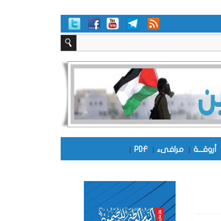
أروقـــة
|
مرافىء
|
PDF
|