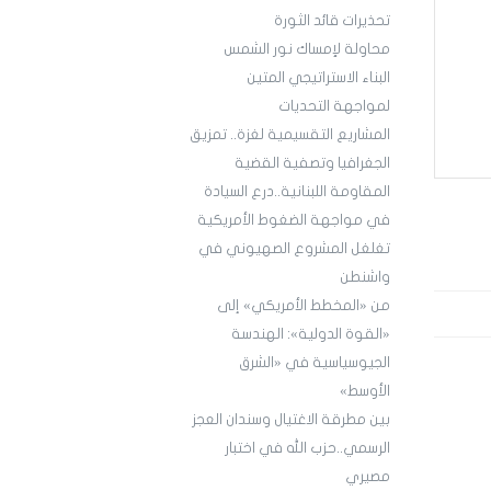
تحذيرات قائد الثورة
محاولة لإمساك نور الشمس
البناء الاستراتيجي المتين
لمواجهة التحديات
المشاريع التقسيمية لغزة.. تمزيق
الجغرافيا وتصفية القضية
المقاومة اللبنانية..درع السيادة
في مواجهة الضغوط الأمريكية
تغلغل المشروع الصهيوني في
واشنطن
من «المخطط الأمريكي» إلى
«القوة الدولية»: الهندسة
الجيوسياسية في «الشرق
الأوسط»
بين مطرقة الاغتيال وسندان العجز
الرسمي..حزب الله في اختبار
مصيري