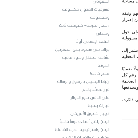
ى مساحة
السعودي
مسرحيات العدوان مكشوفة
و وثيقة
ومفضوحة
ن إصرار
«شعار الصرخة» كموقف ثابت
دولي حول
ومبدئي
مسؤولية
الملف الإنساني أولاً
جرائم بني سعود بحق المغتربين
يشير إلى
 التغطية
بشاعة الاحتلال وسوء عاقبة
الخونة
ا ضمنيًا
سلام كاذب!
، رغم كل
ة الضخمة
ارتباط اليمنيين بالرسول والرسالة
سيدفعها
قرار معمَّد بالدم
على الباغي تدور الدوائر
 ذاكرة،
خيارات يمنية
انهيار التفوق الأمريكي
اليمن يلقن أعداءه درساً قاسياً
اليمن واستراتيجية الحرب الشاملة
استراتيجية «الضربات الذكية»