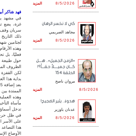
8/5/2026
المزيد
فهد شاكر أبور
في مشهد يوم
كي لا نخسر الرهان
غزة، يضع تق
مجاهد الصريمي
8/5/2026
المزيد
لجثامين شهداء
وهذه الأرقا
فعليًا، بل ت
حول طبيعة ا
«الزمن الجميل».. هـــل
الظروف الميد
كـــان جميــــلاً حقـــاً؟!
لكن القفزة ا
الحلقة 154
مروان ناصح
8/5/2026
المزيد
الممتدة بين 23 و30 يناير 2026.
وهذه العملية
هدوءٌ.. يثير الضجيج!
مأساة التأخ
تدخل أسماؤه
عدنان باوزير
في ظل حرب م
8/5/2026
المزيد
على الأسر ال
هذا التصاعد 
الأوضاع الإن