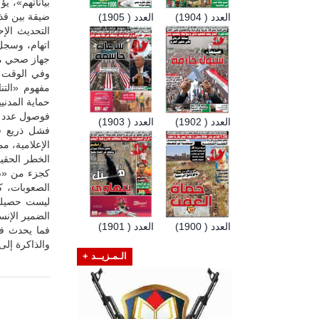
بياناتهم»، 
ضيقة بين قذي
العدد ( 1904)
العدد ( 1905)
التحديث الإ
اتهام، وسجل
جهاز صحي من
وفي الوقت نف
مفهوم «التن
حماية المدنيي
فوصول عدد ا
العدد ( 1902)
العدد ( 1903)
فشل ذريع في 
الإعلامية، مم
الخطر الحقيق
كجزء من «صو
الصعوبات، كت
ليست حصيلة 
الضمير الإنس
العدد ( 1900)
العدد ( 1901)
فما يحدث في
والذاكرة إلى
الـمـزيــد +