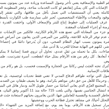
م الطبية والإسعافية يعني تأخر وصول المساعدة وزيادة عدد من يموتون بسبب
الإصابات التي كان يمكن إنقاذهم لو كانت الخدمات متاحة، وعجز المنظومة ا
لكاملة يعني أن المستشفيات التي تعمل بأقل من طاقتها، والتي تفتقر إلى 
لوقود والمعدات والأطباء المتخصصين، تُجبر على ممارسة طب الكوارث بأبسط 
رف العمليات إلى خطوط إنتاج للبتر والإسعاف الأولي، واختفت القدرة ع
منة أو إجراء العمليات المعقدة.
 جزء من المعادلة التي تصنع هذه الأرقام الكارثية، فالكثير من الإصابات ت
عدم توفر الرعاية اللاحقة، والكثير من المرضى الذين يعانون من أمراضٍ غي
رة يموتون بسبب انهيار النظام الصحي، دون أن يُدرجوا دائمًا في إحصاءا
ر، لكنهم في النهاية ضحايا للحرب بلا أدنى شك.
صاءات، بكل ما تحمله من ثقلٍ عددي، تحاول أن تروي قصةً إنسانيةً لا يمكن
ء أبعادها.. كل رقم من هذه الأرقام يمثل حياة انقطعت، أسرة تشرذمت، طموح
هض.
 تُترك تحته الجثث ليس ركامًا من الحجارة والإسمنت فحسب، بل هو ركام من 
اقات الإنسانية.
ول التي تواجه طواقم الدفاع المدني لا تعني فقط تحديات لوجستية، بل تعني
ر، وحرمانًا للأهل من حق دفن موتاهم بكرامة، وهو ما يضيف طبقاتٍ من الصدمة
 المجتمع الغزّي الذي يعاني أساسًا من حصار طويل الأمد ودمار هائل في البنية 
كما أن عملية انتشال الجثامين نفسها، والتي بلغت 715 حالة منذ 11 
اطر الجسدية والنفسية للعاملين فيها، الذين يغامرون بحياتهم لاستعادة جثث 
تحلل أحيانًا، في مشاهد تختزل فظاعة الحرب ووحشيتها.
رار تسجيل هذه الأرقام، يوما بعد يوم، مع إضافة المزيد من الشهداء «ال