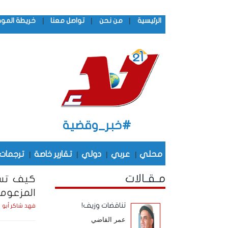
|
|
|
الرئيسية
من نحن
تواصل معنا
خريطة المو
#خبر_وقضية
محلي
|
عربي
|
دولي
|
تقارير خاصة
|
ترجمات
مـقـالات
كيف تست
المزعوم
تناقضات وزيف!
فهد شاكر أبو 
عمر القاضي