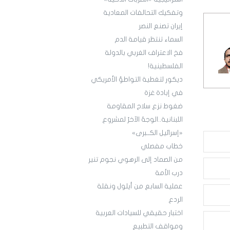
وتفكيك التحالفات المعادية
إيران تصنع النصر
السماء تنتظر قيامة الدم
فخ الاعتراف الغربي بالدولة
الفلسطينية!
ديكور لتغطية التواطؤ الأمريكي
في إبادة غزة
ضغوط نزع سلاح المقاومة
اللبنانية..الوجهُ الآخرُ لمشروع
«إسرائيل الكــبرى»
خطاب مفصلي
من الصماد إلى الرهوي نجوم تنير
درب الأمة
عملية السابع من أيلول ونقلة
الردع
اختبار حقيقي للسيادات العربية
ومواقف التطبيع