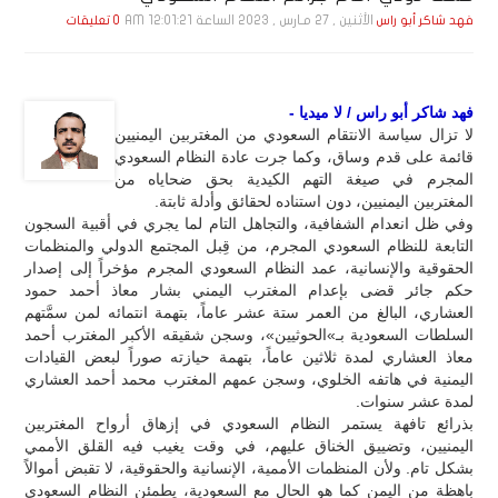
الأثنين , 27 مـارس , 2023 الساعة 12:01:21 AM
فهد شاكر أبو راس
0 تعليقات
فهد شاكر أبو راس / لا ميديا -
لا تزال سياسة الانتقام السعودي من المغتربين اليمنيين
قائمة على قدم وساق، وكما جرت عادة النظام السعودي
المجرم في صيغة التهم الكيدية بحق ضحاياه من
المغتربين اليمنيين، دون استناده لحقائق وأدلة ثابتة.
وفي ظل انعدام الشفافية، والتجاهل التام لما يجري في أقبية السجون
التابعة للنظام السعودي المجرم، من قِبل المجتمع الدولي والمنظمات
الحقوقية والإنسانية، عمد النظام السعودي المجرم مؤخراً إلى إصدار
حكم جائر قضى بإعدام المغترب اليمني بشار معاذ أحمد حمود
العشاري، البالغ من العمر ستة عشر عاماً، بتهمة انتمائه لمن سمَّتهم
السلطات السعودية بـ»الحوثيين»، وسجن شقيقه الأكبر المغترب أحمد
معاذ العشاري لمدة ثلاثين عاماً، بتهمة حيازته صوراً لبعض القيادات
اليمنية في هاتفه الخلوي، وسجن عمهم المغترب محمد أحمد العشاري
لمدة عشر سنوات.
بذرائع تافهة يستمر النظام السعودي في إزهاق أرواح المغتربين
اليمنيين، وتضييق الخناق عليهم، في وقت يغيب فيه القلق الأممي
بشكل تام. ولأن المنظمات الأممية، الإنسانية والحقوقية، لا تقبض أموالاً
باهظة من اليمن كما هو الحال مع السعودية، يطمئن النظام السعودي