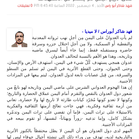
الأحد , 4 ديـسـمـبـر , 2022 الساعة 6:45:40 PM
فهد شاكر أبو راس
0 تعليقات
فهد شاكر أبوراس / لا ميديا -
لم يأتِ العدوانُ على اليمن مِن أجلِ نهب ثرواته المعدنية
والنفطية أَو السمكية، ولا مِن أجلِ احتلال جزره وسرقة
حاضره ومستقبله فقط، إنما جاء أَيضاً ليسرق ماضيه
وتاريخه، وهذا هو الأهم بالنسبة لتحالف العدوان.
عدوان همجي يستهدف كُلّ شيء في اليمن، استهدف الأرض والإنسان،
وحتى الحيوان، وحتى القطع الأثرية في اليمن لم تسلم من السطو
والسرقة، من قِبل عصابات تابعة لدول العدوان، ليتم بيعها في المزادات
الأجنبية.
إن هذا الهجوم العدواني الشرس على ماضي اليمن وتاريخه لهو نابعٌ من
شعور دول العدوان بالنقص والتقزم أمام اليمن عملاق الحضارة والتاريخ؛
وكونها لا تعدو كونها مُجَرّد كيانات طارئة لا تاريخ لها ولا حضارة، تعاني
من أزمة ثقافية وفكرية، فهي جاءت تعالج أزمتها الثقافية والفكرية
بالاستيلاء على تراث اليمن، فإما أن تقضي على تراث اليمن وتدمّره
بشكل كامل، وإما تدعيه -زوراً وبهتاناً- لنفسها، أَو تقوم ببيعه في
المزادات الأجنبية.
المهم لدى دول العدوان هو أن اليمن لا يظل محتفظاً بالكنوز الأثرية
والتاريخية لديه، تهدف من وراء ذلك إلى تنشئة أجيال جوفاء ليس لها