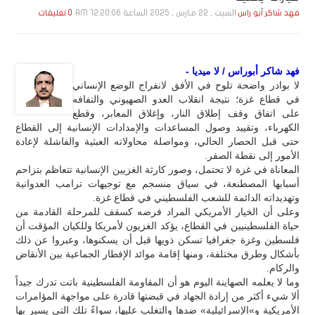
السبت , 22 مـارس , 2025 الساعة 12:20:06 AM
فهد شاكر أبو راس
0 تعليقات
فهد شاكر أبوراس / لا ميديا -
لا بوادر واضحة تلوح في الأفق لانفراج الوضع الإنساني
في قطاع غزة؛ نتيجة انقلاب العدو الصهيوني والتفافه
على اتفاق وقف إطلاق النار، وإغلاق المعابر، وقطع
الكهرباء، وتقييد وصول المساعدات والإمدادات الإنسانية إلى القطاع
حتى قبل الحصار الحالي، ومواصلة محاولاته العبثية والفاشلة لإعادة
الأمور إلى نقطة الصفر.
المعاناة في غزة لا تحتمل، وصور كارثة الغزيين الإنسانية تتعاظم بتزاحم
أسبابها المصطنعة، في سياق منسجم مع توجيهات ترامب العدوانية
وتهديداته الدائمة للشعب الفلسطيني في قطاع غزة.
وعلى أن الخيار الأمريكي المراد فرضه كسقف للمرحلة القادمة من
حياة الفلسطينيين في القطاع، يؤكد الغزيون لأمريكا وللكيان المؤقت أن
فلسطين وغزة جغرافيا تسكن ذويها قبل أن يسكنوها، وعبروا عن ذلك
بأشكال وطرق مختلفة، ومنها إقامة موائد الإفطار الجماعية بين الأنقاض
والركام.
وما لا يعلمه الصهاينة اليوم هو أن المقاومة الفلسطينية باتت تدرك جيداً
ألا شيء أكثر من إرادة الجهاد في قبضتها قادرة على مواجهة المؤامرات
الأمريكية و»الإسرائيلية» ضدها والتغلب عليها، سواءً تلك التي يسير بها