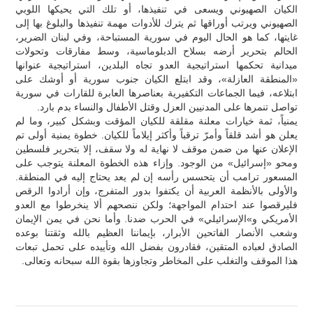
الكيان الصهيوني ويسعى في تنفيذها، أو تلك التي يحيكها اللوبي
الصهيوني ويرتب أوراقها ثم يترك للأدوات مهمة تنفيذها والبلوغ بها إلى
غايتها، كما هو الحال اليوم في سورية المستباحة، وفي لبنان الضرير،
الحالم بتحرير أرضه بسلاح الدبلوماسية، وسط مفارقات وتحولات
ميدانية تحكمها استراتيجية العدو تجاه البلدين، استراتيجية عنوانها
«المنطقة العازلة»، وقد ابتلع الكيان جنوب سورية أو أوشك على
ابتلاعه، فيما الجماعات التكفيرية بعناصرها العابرة للقارات في سورية
تواصل تنمرها على المدنيين العزل وقتل الأطفال والنساء بدم بارد.
يمنياً، ثمة خيارات معلنة مقلقة للكيان المؤقت وبشكل كبير، وما لم
يعلن هو أشد قلقاً وأمرّ ترقباً وأكثر إيلاماً للكيان. خطوة يمنية أولى تم
الإعلان عنها من ضمن موقف لا نهاية له ولا سقف، إلا بتحرير فلسطين
ومحو «إسرائيل» من الوجود. وإزاء هذه الخطوة المعلنة يتوجب على
المسعور ترامب أن يتحسس رأسه إن لم يعد يحتاج إليه في المنطقة.
والأولى بالأنظمة العربية أن يكتفوا بدور المتفرج، وإن أرادوا الرقص
فليرقصوا عند احتدام المواجهة؛ ولكن ننصحهم ألا ينخرطوا مع العدو
الأمريكي و»الإسرائيلي» في الحرب ضدنا. وأما نحن في يمن الإيمان
وشعب الأنصار الفاتحين الأبرار، بإيماننا العظيم بالله وثقتنا بوعده
الصادق لعباده المتقين، فقادرون بفضل الله وتأييده على تحمل تبعات
هذا الموقف والتغلب على المخاطر وتجاوزها بقوة الله سبحانه وتعالى.