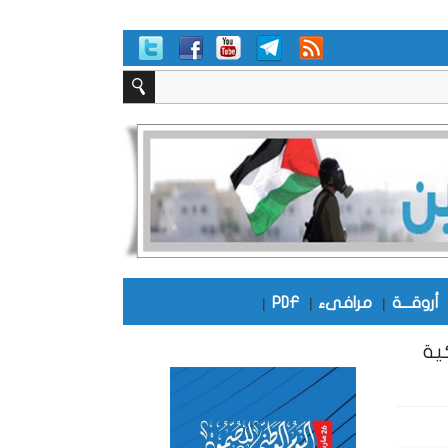
أروقـــة
|
مرافىء
|
PDF
|
ية