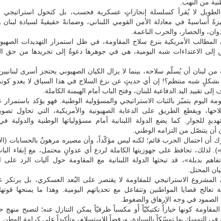
نية من النهب.
 الطويل لا يُقرأ كسلسلة إنجازاتٍ عسكرية فحسب، بل كتحول استراتيجي
زةً أَساسيةً في معادلة الأمن القومي اللبناني، وضمانةً حقيقيةً لسيادة لبنان و
ان، والحصار، والحرب الناعمة.
 المطالب الأمريكية بنزع سلاح المقاومة، في ظل استمرار التهديدات الصهيو
ض إلى الاعتداءات شبه اليومية، هي في جوهرها دعوةٌ إلى تجريدها من حق ال
ن لبنان أن يُسلّم سلاحه، بينما لا يزال الكيان الصهيوني يحتجز أسرى لبنانيين
بشكلٍ شبه منتظم؟! إن أي حديثٍ عن نزع السلاح في هذا السياق لا يعدو كونه
إلى تقييد اليد الدفاعية للبنان، وفتح الباب أمام الهيمنة الكاملة.
ة اليوم يتميّز بالثبات الاستراتيجي والمسؤولية الوطنية. فهو يؤكد باستمرار عل
احها، ويقطع الطريق على الدعاية الصهيونية والأمريكية، التي تحاول تصوير
تهديدٍ للجوار. كما يضع الدولة اللبنانية أمام مسؤولياتها الوطنية والدولية ف
 أن يتنصّل من التزامه الوطني.
ك أن احتمال الحرب قائم؛ لكنه ليس مؤكّداً، وأن مصيره مرهونٌ بالحسابات (الأ
»). لذلك، تحافظ على جهوزيتها الكاملة لردع أي عدوانٍ محتمل، مع إبقاء الباب
اهم بديلة»، قد تبحثها الدولة اللبنانية مع المقاومة حول آليات الرد على ال
يان المحتل.
 المشروع الاستراتيجي للمقاومة لا يقتصر على البُعد العسكري، بل يرتكز ع
 تعالج قضايا المواطنين وتتفاعل مع تحدياتهم اليومية. وهذا ما يمنحها قوتها
 الصمود في وجه الإرهاق والضغوط.
مقاومة كونها خياراً تكتيكيّاً أَو مكسباً ظرفيّاً يمكن التنازل عنه؛ لتصبح منهج حيا
 في التمسك بها تمسّكاً بالسيادة، ورفضاً للاستسلام، وتأكيداً على كرامة الوطن.