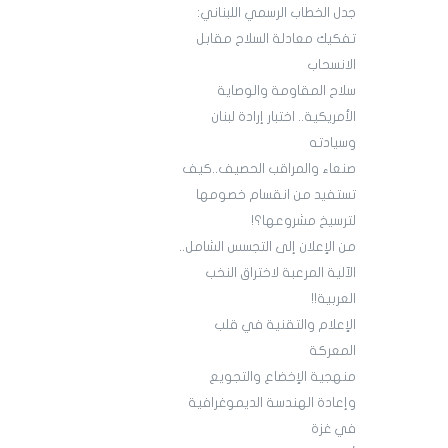
جدل الخطاب الرسمي اللبناني:
تفكيك معادلة السلاح مقابل
الانسحاب
سلاح المقاومة والوصاية
الأمريكية.. اختبار إرادة لبنان
وسيادته
صنعاء والمراقب الحصيف..كيف
تستفيد من انقسام خصومها
لترسيخ مشروعها؟!
من الإعلان إلى التجسس الشامل..
الآلية المرعبة لاختراق النخب
العربية!!
الإعلام والتقنية في قلب
المعركة
منهجية الإخضاع والتجويع
وإعادة الهندسة الديموغرافية
في غزة