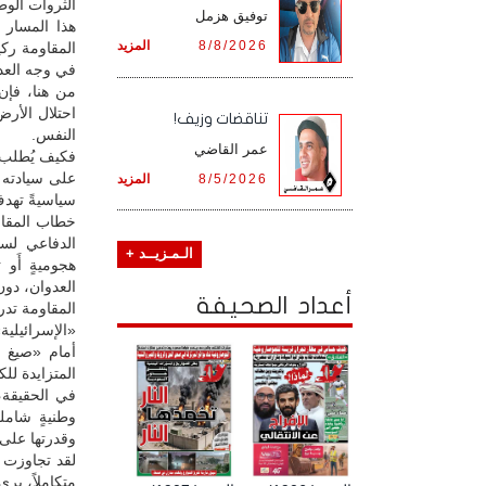
الثروات الوط
توفيق هزمل
هذا المسار
8/8/2026
المزيد
المقاومة ركي
في وجه العدو
من هنا، فإن
احتلال الأر
تناقضات وزيف!
النفس.
عمر القاضي
فكيف يُطلب م
على سيادته 
8/5/2026
المزيد
سياسيةً تهدف 
خطاب المقاوم
الدفاعي لسل
الـمـزيــد +
هجوميةٍ أَو 
العدوان، دون
أعداد الصحيفة
المقاومة تدر
«الإسرائيلية
أمام «صيغ تف
المتزايدة للك
في الحقيقة،
وطنيةٍ شاملة
وقدرتها على
لقد تجاوزت ال
متكاملاً، يرى