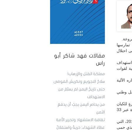
روعة.
تمارسها
ى احتلال
مقالات فهد شاكر أبو
 استهداف
راس
ية لقوات
مملكة القتل والإرهاب!
ه الآلية
سلاحُ التجويع وتكريسُ الفوضى
حتى تاريخُ اليمن لم يسلَمْ من
اعل وطني
الاستهداف
ةٍ مباشرةٍ للكيان
من يحاصر اليمن يجبُ أن يدفعَ
الصهيوني أمام مقاومةٍ عربية. ثم جاء انتصار تموز/ يوليو 2006 ليُرسّخ معادلة الردع الجديدة عبر 33
الثمن
ثقافة الاستشهاد وتحرير الأمة
وتوّجت المقاومة دورها الوطني بعملياتٍ نوعيةٍ لاحقة، مثل معركة «وإن عدتم عدنا» عام 2017، التي
ن الوجود الإرهابي، ثم انتصار ترسيم الحدود البحرية عام 2022، الذي حمى
عطاءُ الشهداء: حريةٌ واستقلالٌ