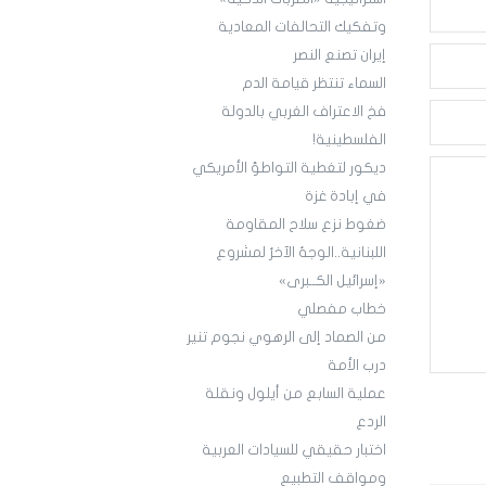
وتفكيك التحالفات المعادية
إيران تصنع النصر
السماء تنتظر قيامة الدم
فخ الاعتراف الغربي بالدولة
الفلسطينية!
ديكور لتغطية التواطؤ الأمريكي
في إبادة غزة
ضغوط نزع سلاح المقاومة
اللبنانية..الوجهُ الآخرُ لمشروع
«إسرائيل الكــبرى»
خطاب مفصلي
من الصماد إلى الرهوي نجوم تنير
درب الأمة
عملية السابع من أيلول ونقلة
الردع
اختبار حقيقي للسيادات العربية
ومواقف التطبيع