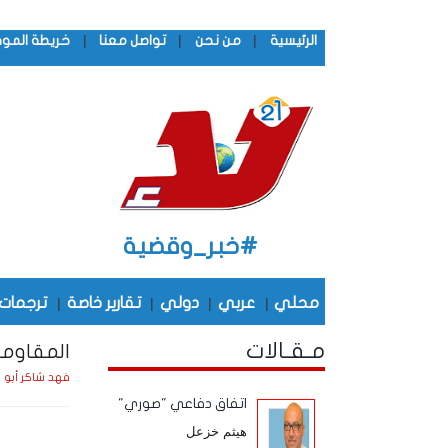
|
|
|
الرئيسية
من نحن
تواصل معنا
خريطة المو
#خبر_وقضية
محلي
|
عربي
|
دولي
|
تقارير خاصة
|
ترجمات
مـقـالات
المقاومة
فهد شاكر أبو 
اتفاق دفاعي "صوري"
هيثم خزعل