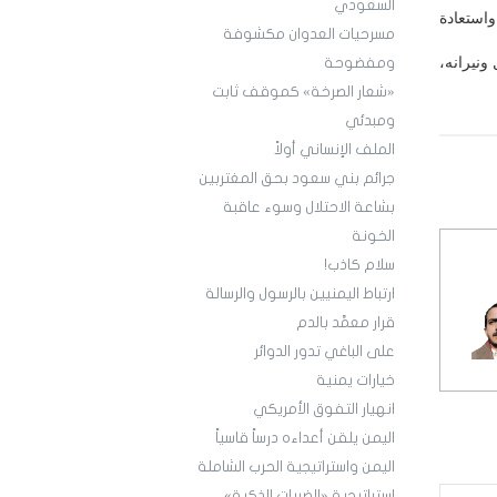
السعودي
واستعادة
مسرحيات العدوان مكشوفة
ونيرانه،
ومفضوحة
«شعار الصرخة» كموقف ثابت
ومبدئي
الملف الإنساني أولاً
جرائم بني سعود بحق المغتربين
بشاعة الاحتلال وسوء عاقبة
الخونة
سلام كاذب!
ارتباط اليمنيين بالرسول والرسالة
قرار معمَّد بالدم
على الباغي تدور الدوائر
خيارات يمنية
انهيار التفوق الأمريكي
اليمن يلقن أعداءه درساً قاسياً
اليمن واستراتيجية الحرب الشاملة
استراتيجية «الضربات الذكية»