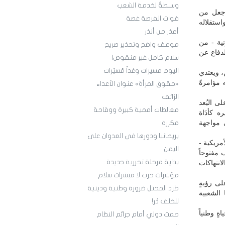
وسلطةٌ لخدمة الشعب
 جعل من
فوات الفرصة غصة
استقلاله
أعذر من أنذر
نية - من
موقف واضح وتحذير صريح
دفاع عن
سلام كامل غير منقوص!
اليوم مسيرات وغداً مُسَيَّرات
، ويعتدي
 مؤامرةً
«حقوق المرأة» عنوان الأعداء
الزائف
ى البُعد
مغالطات أممية كبيرة ووقاحة
ه كأدَاة
ي مواجهة
مكررة
بريطانيا ودورها في العدوان على
مريكية -
اليمن
 مفتوحاً
بداية مرحلة تحررية جديدة
انتهاكات
مؤشرات حرب لا مبشرات سلام
لى رؤيةٍ
طرد المحتل ضرورة وطنية ودينية
 الشعبية
للخلف دُر!
ةٍ وطنياً
صمت دولي أمام جرائم النظام