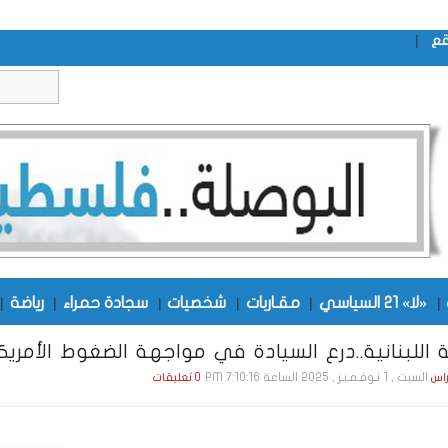
|
قع
|
«لا» 21 السياسي
|
مقـاربات
|
شخصيات
|
سجادة حمراء
|
رياضة
|
 اللبنانية..درع السيادة في مواجهة الضغوط الأمريك
السبت , 1 نـوفـمـبـر , 2025 الساعة 7:10:16 PM
راس
0 تعليقات