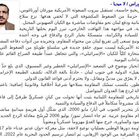
اس / لا ميديا -
يخيةٍ حاسمة، تستقبل بيروت المبعوثة الأمريكية مورغان أورتاغوس،
 حزمةً من الضغوط المكشوفة التي لا تُخفي هدفها: نزع سلاح
بنانية ودفع لبنان نحو مفاوضات مباشرة مع الكيان الصهيوني المحتل.
، في مواجهة هذا التهافت الخارجي، تبرز اليوم بحلتها التاريخية
 للسيادة والكرامة، متمسكةً بخيار الردع والدفاع في وجه أجندة
ونيةٍ تسعى إلى تفريغ لبنان من محتواه المقاوم، وتجريده من أدوات دفاعه المش
وثة الأمريكية ليست سوى حلقةٍ جديدة في سلسلةٍ طويلةٍ من الضغوط التي 
حازة كليّاً للكيان «الإسرائيلي»، والتي تتجاهل عمداً طبيعة الصراع القائم عل
داءات اليومية.
انحياز بوضوحٍ في التصعيد «الإسرائيلي» الخطير وغير المسبوق، الذي بلغ حدَّ
فيل» الدولية في جنوب لبنان - حادثةٌ بالغة الدلالة، تكشف الطبيعة الإجرام
 لا يفرّق بين مدنيٍّ ومقاتل، ولا يحترم أدنى قواعد القانون الدولي.
ور، يكتسب تمسّك المقاومة بسلاحها شرعيةً أخلاقيةً وقانونيةً إضافية؛ باعتبار
الة لردع هذا العدوان المتواصل.
تاريخي للمقاومة اللبنانية يثبت أنها تحولت من كيانٍ عسكريٍّ ظرفيٍّ إلى ف
 مشروعاً متكاملاً في الدفاع والسيادة والتنمية.
بدأ هذا المسار بتحرير الجنوب في أيار/ مايو 2000، الذي شكّل أول هزيمةٍ ميداني
ود والمناورة، خرج منها العدوّ مهزوماً عسكرياً ومعنوياً.
طهّرت الحدود الشرقية م