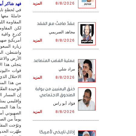
8/8/2026
المزيد
فهد شاكر أبور
في لحظةٍ تار
حاملةً معها
المقاومة الل
عقدٌ صامتٌ مع الفقد
لكن المقاومة
مجاهد الصريمي
كدرعٍ واقية
أمريكيةٍ صهي
8/8/2026
المزيد
زيارة المبع
واشنطن، المن
الأرض والاعت
‏عملية الغضب المتصاعد
يتجلى هذا ال
مراد شلي
قوات «اليوني
الاحتلال الذي
8/8/2026
المزيد
من هذا المنظ
الوحيدة الفعّ
خنق اليمنيين من بوابة
إن المسار ال
الصندوق الاجتماعي
وإقليمي يمتلك
فؤاد أبو راس
8/8/2026
المزيد
يوماً من الصم
إذلال تاريخي لأمريكا