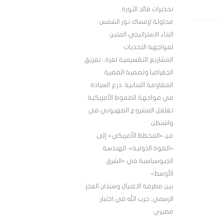
تحذيرات قائد الثورة
محاولة لإمساك نور الشمس
البناء الاستراتيجي المتين
لمواجهة التحديات
المشاريع التقسيمية لغزة.. تمزيق
الجغرافيا وتصفية القضية
المقاومة اللبنانية..درع السيادة
في مواجهة الضغوط الأمريكية
تغلغل المشروع الصهيوني في
واشنطن
من «المخطط الأمريكي» إلى
«القوة الدولية»: الهندسة
الجيوسياسية في «الشرق
الأوسط»
بين مطرقة الاغتيال وسندان العجز
الرسمي..حزب الله في اختبار
مصيري