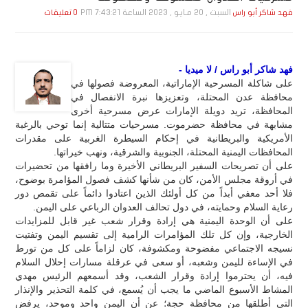
السبت , 20 مـايـو , 2023 الساعة 7:43:21 PM
فهد شاكر أبو راس
0 تعليقات
فهد شاكر أبو راس / لا ميديا -
على شاكلة المسرحية الإماراتية، المعروضة فصولها في
محافظة عدن المحتلة، وتعزيزها نبرة الانفصال في
المحافظة، تريد دويلة الإمارات عرض مسرحية أخرى
مشابهة في محافظة حضرموت. مسرحيات متتالية إنما توحي بالرغبة
الأمريكية والبريطانية في إحكام السيطرة الغربية على مقدرات
المحافظات اليمنية المحتلة، الجنوبية والشرقية، ونهب خيراتها.
على أن تصريحات السفير البريطاني الأخيرة وما رافقها من تحضيرات
في أروقة مجلس الأمن، كان من شأنها كشف فصول المؤامرة بوضوح،
فلا أحد معفي أبداً من كل أولئك الذين اعتادوا دائماً على تقمص دور
رعاية السلام وحمايته، في دول تحالف العدوان الرباعي على اليمن.
على أن الوحدة اليمنية هي إرادة وقرار شعب غير قابل للمزايدات
الخارجية، وإن كل تلك المؤامرات الرامية إلى تقسيم اليمن وتفتيت
نسيجه الاجتماعي مفضوحة ومكشوفة، كان لزاماً على كل من تورط
في الإساءة لليمن وشعبه، أو سعى في عرقلة مسارات إحلال السلام
فيه، أن يحترموا إرادة وقرار الشعب، وقد أسمعهم الرئيس مهدي
المشاط الأسبوع الماضي ما يجب أن يُسمع، في كلمة التحذير والإنذار
التي أطلقها من محافظة حجة؛ عن أن اليمن واحد وموحد، يرفض