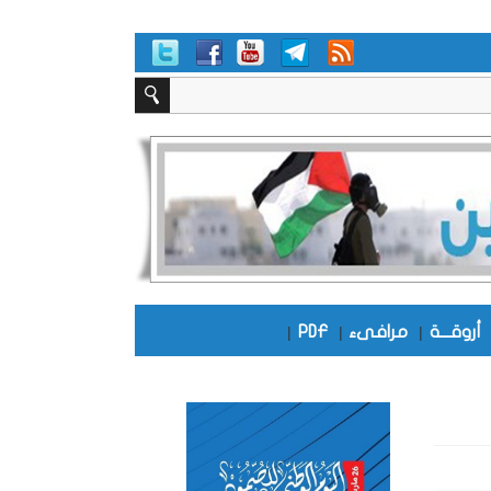
أروقـــة
|
مرافىء
|
PDF
|