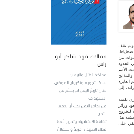
 ولم تقف
ضحاياها،
مقالات فهد شاكر أبو
سنوات من
ي الحدود
راس
ت الأمم
مملكة القتل والإرهاب!
والمذابح
 العابرة
سلاحُ التجويع وتكريسُ الفوضى
اته، إلى
حتى تاريخُ اليمن لم يسلَمْ من
الاستهداف
رى نفسه
ود وزائر
من يحاصر اليمن يجبُ أن يدفعَ
ة للخروج
الثمن
شية هذا
ثقافة الاستشهاد وتحرير الأمة
لقي على
عطاءُ الشهداء: حريةٌ واستقلالٌ