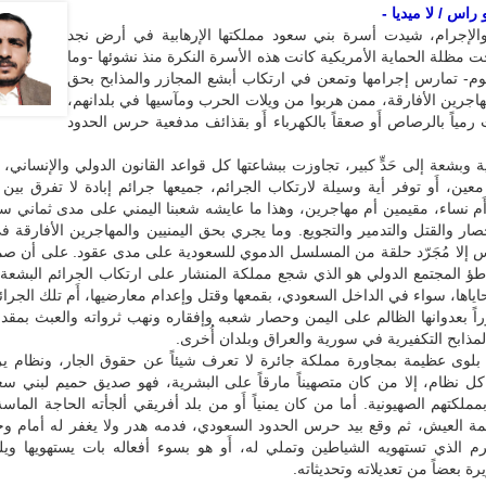
راس / لا ميديا -
الإجرام، شيدت أسرة بني سعود مملكتها الإرهابية في أرض نجد
ت مظلة الحماية الأمريكية كانت هذه الأسرة النكرة منذ نشوئها -وما
يوم- تمارس إجرامها وتمعن في ارتكاب أبشع المجازر والمذابح بحق
مهاجرين الأفارقة، ممن هربوا من ويلات الحرب ومآسيها في بلدانهم،
ت رمياً بالرصاص أَو صعقاً بالكهرباء أَو بقذائف مدفعية حرس الحدود
وبشعة إلى حَدٍّ كبير، تجاوزت ببشاعتها كل قواعد القانون الدولي والإنساني،
ّ معين، أَو توفر أية وسيلة لارتكاب الجرائم، جميعها جرائم إبادة لا تفرق بين 
ا أَم نساء، مقيمين أم مهاجرين، وهذا ما عايشه شعبنا اليمني على مدى ثماني 
صار والقتل والتدمير والتجويع. وما يجري بحق اليمنيين والمهاجرين الأفارقة ف
س إلا مُجَرّد حلقة من المسلسل الدموي للسعودية على مدى عقود. على أن صم
طؤ المجتمع الدولي هو الذي شجع مملكة المنشار على ارتكاب الجرائم البشعة 
اياها، سواء في الداخل السعودي، بقمعها وقتل وإعدام معارضيها، أَم تلك الجرائم
راً بعدوانها الظالم على اليمن وحصار شعبه وإفقاره ونهب ثرواته والعبث بمقدر
مذابح التكفيرية في سورية والعراق وبلدان أُخرى.
 بلوى عظيمة بمجاورة مملكة جائرة لا تعرف شيئاً عن حقوق الجار، ونظام ي
 كل نظام، إلا من كان متصهيناً مارقاً على البشرية، فهو صديق حميم لبني سع
لكتهم الصهيونية. أما من كان يمنياً أَو من بلد أفريقي ألجأته الحاجة الماس
 العيش، ثم وقع بيد حرس الحدود السعودي، فدمه هدر ولا يغفر له أمام وح
رم الذي تستهويه الشياطين وتملي له، أَو هو بسوء أفعاله بات يستهويها وي
رة بعضاً من تعديلاته وتحديثاته.