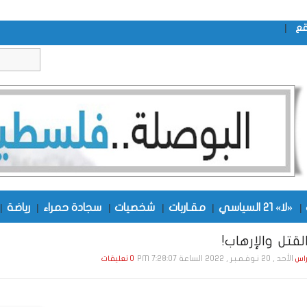
|
قع
|
«لا» 21 السياسي
|
مقـاربات
|
شخصيات
|
سجادة حمراء
|
رياضة
|
قتل والإرهاب!
الأحد , 20 نـوفـمـبـر , 2022 الساعة 7:28:07 PM
راس
0 تعليقات