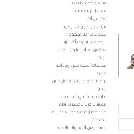
وسلطةٌ لخدمة الشعب
فوات الفرصة غصة
أعذر من أنذر
موقف واضح وتحذير صريح
سلام كامل غير منقوص!
اليوم مسيرات وغداً مُسَيَّرات
«حقوق المرأة» عنوان الأعداء
الزائف
مغالطات أممية كبيرة ووقاحة
مكررة
بريطانيا ودورها في العدوان على
اليمن
بداية مرحلة تحررية جديدة
مؤشرات حرب لا مبشرات سلام
طرد المحتل ضرورة وطنية ودينية
للخلف دُر!
صمت دولي أمام جرائم النظام