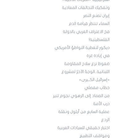
وتفكيك التحالفات المعادية
إيران تصنع النصر
السماء تنتظر قيامة الدم
فخ الاعتراف الغربي بالدولة
الفلسطينية!
ديكور لتغطية التواطؤ الأمريكي
في إبادة غزة
ضغوط نزع سلاح المقاومة
اللبنانية..الوجهُ الآخرُ لمشروع
«إسرائيل الكــبرى»
خطاب مفصلي
من الصماد إلى الرهوي نجوم تنير
درب الأمة
عملية السابع من أيلول ونقلة
الردع
اختبار حقيقي للسيادات العربية
ومواقف التطبيع