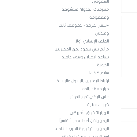
السعودي
مسرحيات العدوان مكشوفة
ومفضوحة
«شعار الصرخة» كموقف ثابت
ومبدئي
الملف الإنساني أولاً
جرائم بني سعود بحق المغتربين
بشاعة الاحتلال وسوء عاقبة
الخونة
سلام كاذب!
ارتباط اليمنيين بالرسول والرسالة
قرار معمَّد بالدم
على الباغي تدور الدوائر
خيارات يمنية
انهيار التفوق الأمريكي
اليمن يلقن أعداءه درساً قاسياً
اليمن واستراتيجية الحرب الشاملة
استراتيجية «الضربات الذكية»