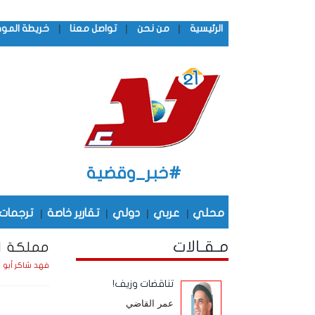
|
|
|
الرئيسية
من نحن
تواصل معنا
خريطة المو
#خبر_وقضية
محلي
|
عربي
|
دولي
|
تقارير خاصة
|
ترجمات
مـقـالات
مملكة ال
فهد شاكر أبو 
تناقضات وزيف!
عمر القاضي