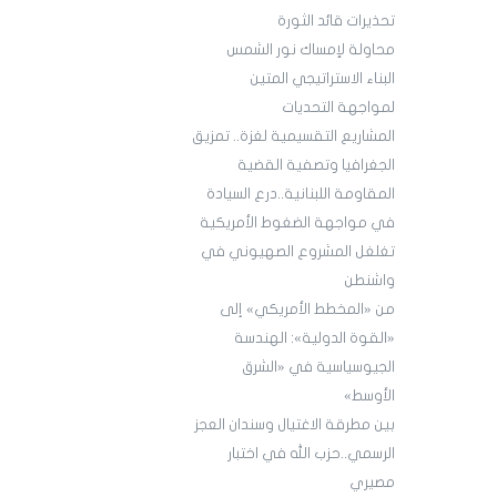
تحذيرات قائد الثورة
محاولة لإمساك نور الشمس
البناء الاستراتيجي المتين
لمواجهة التحديات
المشاريع التقسيمية لغزة.. تمزيق
الجغرافيا وتصفية القضية
المقاومة اللبنانية..درع السيادة
في مواجهة الضغوط الأمريكية
تغلغل المشروع الصهيوني في
واشنطن
من «المخطط الأمريكي» إلى
«القوة الدولية»: الهندسة
الجيوسياسية في «الشرق
الأوسط»
بين مطرقة الاغتيال وسندان العجز
الرسمي..حزب الله في اختبار
مصيري