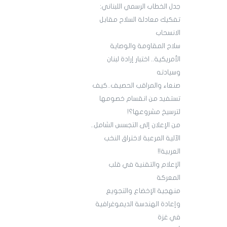
جدل الخطاب الرسمي اللبناني:
تفكيك معادلة السلاح مقابل
الانسحاب
سلاح المقاومة والوصاية
الأمريكية.. اختبار إرادة لبنان
وسيادته
صنعاء والمراقب الحصيف..كيف
تستفيد من انقسام خصومها
لترسيخ مشروعها؟!
من الإعلان إلى التجسس الشامل..
الآلية المرعبة لاختراق النخب
العربية!!
الإعلام والتقنية في قلب
المعركة
منهجية الإخضاع والتجويع
وإعادة الهندسة الديموغرافية
في غزة