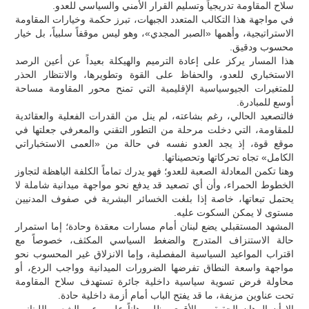
سلاح المقاومة تدريجياً وتسليم القرار الأمني والسياسي للعدو.
في مواجهة هذا التكالب المتعدد الجبهات، تبرز حكمة وخيارات المقاومة
الاستراتيجية، وأهمها «الصبر المجدي»، وهو ليس موقفاً سلبياً، بل خيار
محسوب ودقيق.
هذا المسار يركز على إعادة الترميم والهيكلة بعيداً عن أعين الرصد
الاستخباري للعدو، والحفاظ على القوة وتطويرها، والانتظار الحذر
للمتغيرات الجيوسياسية الإقليمية التي تمنح محور المقاومة مساحة
أوسع للمبادرة.
فالتصعيد الحالي، رغم بشاعته، لم ينل من القدرات الفعلية والعقائدية
للمقاومة، التي دخلت مرحلة من التطور التقني والمعرفي جعلتها في
موقع قوة، إذ يجد العدو نفسه في حالة من «العمى الاستخباراتي
الكامل» تجاه تحركاتها وتحصيناتها.
وهنا تكمن المعادلة الصعبة للعدو؛ فهو يدرك تماماً الكلفة الباهظة لتجاوز
الخطوط الحمراء، وأن أي تصعيد قد يدفع نحو مواجهة ميدانية شاملة لا
يحتمل تبعاتها، خاصة إذا بلغت الخسائر البشرية في صفوف المدنيين
مستوى لا يمكن السكوت عليه.
المشهد المستقبلي يضع لبنان أمام مسارات معقدة وحادة؛ إما استمرار
حالة الاستنزاف المتدرج والضغط السياسي المكثف، خصوصاً مع
اقتراب المواعيد السياسية المفصلية، وإما الانزلاق غير المحسوب نحو
مواجهة واسعة النطاق تفرضها الضرورات الميدانية وواجب الردع، أو
محاولة فرض تسوية سياسية داخلية جائرة تستهدف سلاح المقاومة
تحت عناوين مزيفة، ما قد يفتح الباب أمام أزمة داخلية حادة.
إلا أن الرهان الحقيقي والأقوى يظل رهاناً على وعي الشعب اللبناني،