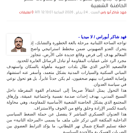
الحاضنة الشعبية
السبت , 24 يـنـاير , 2026 الساعة 12:13:01 AM
فهد شاكر أبو راس
0 تعليقات
فهد شاكر أبوراس / لا ميديا -
تواجه الساحة اللبنانية مرحلة بالغة الخطورة والتشابك، إذ
يتحرك العدو الصهيوني ضمن مخطط استراتيجي واضح
المعالم يهدف إلى فرض وقائع جديدة على الأرض، تتجاوز
مجرد الرد على عمليات المقاومة أو تبادل الرسائل العابرة للحدود.
فالتصعيد الأخير الذي طال بلدات جنوبية مأهولة بالسكان واستهدف
المباني السكنية والسيارات المدنية بشكل متعمد، وأسفر عنه استشهاد
وإصابة العشرات بينهم صحفيون، لم يكن حدثاً عابراً، بل هو تحول نوعي
في سياسة العدوان.
هذا التحول يمثل انتقالاً صريحاً إلى استخدام القوة المفرطة داخل
النسيج المدني، بهدف إحداث صدمة نفسية واجتماعية عميقة، وإرهاق
المجتمع الذي يشكل الحاضنة الشعبية الأساسية للمقاومة، وهي محاولة
يائسة لكسر الإرادة وخلق واقع من الخوف والاستنزاف.
هذا العدوان العسكري المباشر لا ينفصل عن حملة الضغط السياسي
الداخلية المكثفة التي تركز على ملف ما يسمى «المرحلة الثانية» من
خطة تسليم السلاح شمال نهر الليطاني، ما يؤكد الترابط العضوي بين
الضربات العسكرية والأجندة السياسية.