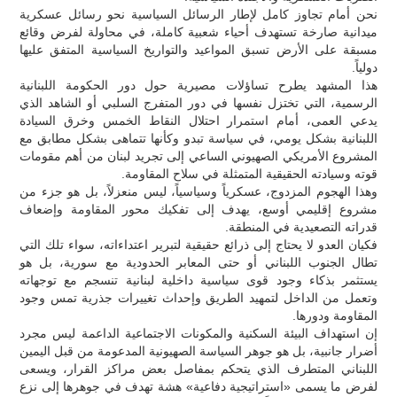
نحن أمام تجاوز كامل لإطار الرسائل السياسية نحو رسائل عسكرية
ميدانية صارخة تستهدف أحياء شعبية كاملة، في محاولة لفرض وقائع
مسبقة على الأرض تسبق المواعيد والتواريخ السياسية المتفق عليها
دولياً.
هذا المشهد يطرح تساؤلات مصيرية حول دور الحكومة اللبنانية
الرسمية، التي تختزل نفسها في دور المتفرج السلبي أو الشاهد الذي
يدعي العمى، أمام استمرار احتلال النقاط الخمس وخرق السيادة
اللبنانية بشكل يومي، في سياسة تبدو وكأنها تتماهى بشكل مطابق مع
المشروع الأمريكي الصهيوني الساعي إلى تجريد لبنان من أهم مقومات
قوته وسيادته الحقيقية المتمثلة في سلاح المقاومة.
وهذا الهجوم المزدوج، عسكرياً وسياسياً، ليس منعزلاً، بل هو جزء من
مشروع إقليمي أوسع، يهدف إلى تفكيك محور المقاومة وإضعاف
قدراته التصعيدية في المنطقة.
فكيان العدو لا يحتاج إلى ذرائع حقيقية لتبرير اعتداءاته، سواء تلك التي
تطال الجنوب اللبناني أو حتى المعابر الحدودية مع سورية، بل هو
يستثمر بذكاء وجود قوى سياسية داخلية لبنانية تنسجم مع توجهاته
وتعمل من الداخل لتمهيد الطريق وإحداث تغييرات جذرية تمس وجود
المقاومة ودورها.
إن استهداف البيئة السكنية والمكونات الاجتماعية الداعمة ليس مجرد
أضرار جانبية، بل هو جوهر السياسة الصهيونية المدعومة من قبل اليمين
اللبناني المتطرف الذي يتحكم بمفاصل بعض مراكز القرار، ويسعى
لفرض ما يسمى «استراتيجية دفاعية» هشة تهدف في جوهرها إلى نزع