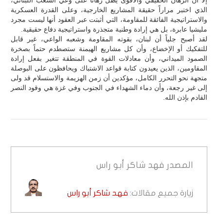
الذي اختبر مراراً حقيقة المشاريع الخارجية، وعلى القدرة العسكرية
والاستراتيجية الفائقة للمقاومة، التي أثبتت عبر العقود أنها ليست مجرد
مليشيا عابرة، بل هي إرادة وطنية متجذرة واستراتيجية دفاع حقيقية.
لقد أصبح جلياً أن لبنان، بقوته المقاومة وشعبه الواعي، غير قابل
للتفكيك أو الإخضاع، وأن كل مشاريع الهيمنة ستصطدم حتماً بصخرة
الصمود الميداني، وأن معادلات القوة في المنطقة تتغير بفعل إرادة
المقاومين، الذين يعيدون كتابة قواعد الاشتباك ويحافظون على البوصلة
متجهة نحو التحرر الكامل، مؤكدين أن زمن الهزيمة والاستسلام قد ولى
إلى غير رجعة، وأن دماء الشهداء في الجنوب وفي غزة هي وقود النصر
القادم بإذن الله.
المصدر
فهد شاكر أبو راس
زيارة جميع مقالات:
فهد شاكر أبو راس