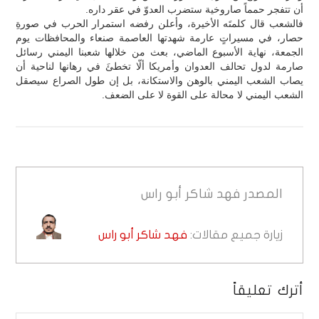
أن تتفجر حمماً صاروخية ستضرب العدوّ في عقر داره.
فالشعب قال كلمتَه الأخيرة، وأعلن رفضه استمرار الحرب في صورةِ
حصار، في مسيراتٍ عارمة شهدتها العاصمة صنعاء والمحافظات يوم
الجمعة، نهاية الأسبوع الماضي، بعث من خلالها شعبنا اليمني رسائل
صارمة لدول تحالف العدوان وأمريكا ألّا تخطئَ في رهانها لناحية أن
يصاب الشعب اليمني بالوهن والاستكانة، بل إن طول الصراع سيصقل
الشعب اليمني لا محالة على القوة لا على الضعف.
المصدر
فهد شاكر أبو راس
زيارة جميع مقالات:
فهد شاكر أبو راس
أترك تعليقاً