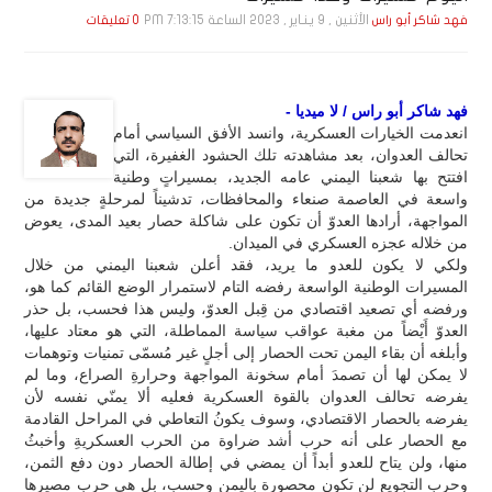
الأثنين , 9 يـنـاير , 2023 الساعة 7:13:15 PM
فهد شاكر أبو راس
0 تعليقات
فهد شاكر أبو راس / لا ميديا -
انعدمت الخيارات العسكرية، وانسد الأفق السياسي أمام
تحالف العدوان، بعد مشاهدته تلك الحشود الغفيرة، التي
افتتح بها شعبنا اليمني عامه الجديد، بمسيراتٍ وطنية
واسعة في العاصمة صنعاء والمحافظات، تدشيناً لمرحلةٍ جديدة من
المواجهة، أرادها العدوّ أن تكون على شاكلة حصار بعيد المدى، يعوض
من خلاله عجزه العسكري في الميدان.
ولكي لا يكون للعدو ما يريد، فقد أعلن شعبنا اليمني من خلال
المسيرات الوطنية الواسعة رفضه التام لاستمرار الوضع القائم كما هو،
ورفضه أي تصعيد اقتصادي من قِبل العدوّ، وليس هذا فحسب، بل حذر
العدوّ أَيْضاً من مغبة عواقب سياسة المماطلة، التي هو معتاد عليها،
وأبلغه أن بقاء اليمن تحت الحصار إلى أجلٍ غير مُسمّى تمنيات وتوهمات
لا يمكن لها أن تصمدَ أمام سخونة المواجهة وحرارةِ الصراع، وما لم
يفرضه تحالف العدوان بالقوة العسكرية فعليه ألا يمنّي نفسه لأن
يفرضه بالحصار الاقتصادي، وسوف يكونُ التعاطي في المراحل القادمة
مع الحصار على أنه حرب أشد ضراوة من الحرب العسكريةِ وأخبثُ
منها، ولن يتاح للعدو أبداً أن يمضي في إطالة الحصار دون دفع الثمن،
وحرب التجويع لن تكون محصورة باليمن وحسب، بل هي حرب مصيرها