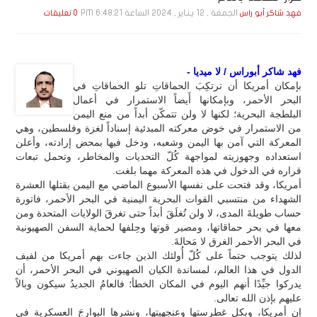
الجمعة , 12 يـنـاير , 2024 الساعة 6:48:21 PM
فهد شاكر أبو راس
0 تعليقات
فهد شاكر أبوراس / لا ميديا -
بإمكان أمريكا أن ترتكِبَ الحماقاتِ تلو الحماقاتِ في
البحر الأحمر، وبإمكانها أَيضاً الاستمرار في أعمال
البلطجة البحرية؛ لكنها لا ولن تتمكّن أبداً من منع اليمن
من الاستمرار في خوض معركته المبدئية إسناداً لغزة وفلسطين، وهي
المعركة التي آمن بها اليمن وشعبه، ودخل فيها بمحض إرادته، وأعلن
استعداده وجهوزيته لمواجهة كُلّ التحديات والمخاطر، وتحمل تبعات
قراره في الدخول في هذه المعركة مهما بلغت.
أمريكا، وقد فتحت على نفسها الأسبوع الماضي مع اليمن بقتلها العشرة
الشهداء من منتسبي القوات البحرية اليمنية في البحر الأحمر، فاتورة
حساب طويلةَ المدى، لا ولن تُغلَقَ أبداً حتى تغرقَ الولايات المتحدة ومن
معها في بحر حماقاتها، ومصير قوتها وحِلفها لحماية السفن الصهيونية
في البحر الأحمر الغرق لا مَحالةَ.
لذلك يتوجب حتماً على كُلّ أُولئك الذين جاءت بهم أمريكا من لفيف
الدول في هذا العالم، لمساندة الكيان الصهيوني في البحر الأحمر، أن
يدركوا جيِّدًا أنهم اليوم في المكان الخطأ؛ فالعامُ الجديدُ سيكون وبالاً
عليهم بإذن الله تعالى.
إن أمريكا، وبكل غطرستها وعنجهيتها، ونشرها البوارجَ العسكرية في