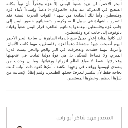
البحر الأحمر، لن تزيد شعبنا اليمني إلا عزة وفخراً بأن تبوأ مكانه
الصحيح في المعركة منذ بداية «الطوفان»؛ دعماً وإسناداً لأبناء غزة
وفلسطين. وأما تلك الطليعة من شهداء القوات البحرية اليمنية فقد
انتصروا بالشهادة في سبيل الله، وكرسوا بتضحياتهم حضور اليمن إلى
جانب غزة وفلسطين، وعمدوا بدمائهم الطاهرة قرار اليمن شعباً وقيادة
بالوقوف إلى جانب غزة وفلسطين.
لقد كانوا بمثابةِ إعلانٍ يمنيٍّ صِيغ بالدماء الطاهرة أن ساحةَ البحر الأحمر
اليوم أصبحت جبهةً مشتعلةً دعماً لغزة وفلسطين، مهما كانت الأثمان.
وأمريكا مهما حشدت وتعجرفت في البر والجو والبحر ليست قدرَنا
المبرم، ولا قضاءَنا المحتَّم، بل هي قوةٌ دوليةٌ تمادت في عنجهيتِها
وعجرفتِها، فقط لانصياع العالَمِ لنزواتها ورغباتها، وما إن وجدت من
يتصدى لهيمنتها ووقف في وجهِها انكشف أمرُها كقوة ذات أنياب كانت
بحاجة فقط لأن تتكسر لتعرفَ حجمَها الطبيعي، وليتم إنقاذُ الإنسانية من
شَرِّها العظيم، وخطرِها المستطير.
المصدر
فهد شاكر أبو راس