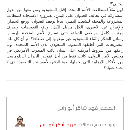
إيجابي؟!
فهل مثلاً استطاعت الأمم المتحدة إقناع السعودية ومن معها من الدول
المشاركة في تحالف العدوان على اليمن، بضرورة الاستجابة للمطالب
المشروعة والمحقة للشعب اليمني، بدءاً بوقف العدوان، ورفع الحصار،
والإفراج عن الأسرى، الكل مقابل الكل، ودفع التعويضات وصرف
مرتبات كامل موظفي الدولة، حتى تسارع الأمم المتحدة بإرسالها
رسائل الشكر والثناء للسعودية عبر مبعوثها إلى صنعاء؟! أم أن كل تلك
التصريحات التي أطلقها المندوب السعودي لدى الأمم المتحدة، وما
رافقها من شروط أمريكية على لسان نائب المندوب الأمريكي في
مجلس الأمن الدولي، كانت فقط من أجل تقويض الحراك الدبلوماسي
من الأفكار الإيجابية التي يحملها، بغية الدفع بالأمور نحو التصعيد الذي لا
تحمد عقباه؟!
المصدر
فهد شاكر أبو راس
زيارة جميع مقالات:
فهد شاكر أبو راس