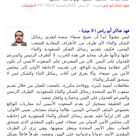
السبت , 21 يـنـاير , 2023 الساعة 7:08:10 PM
فهد شاكر أبو راس
0 تعليقات
فهد شاكر أبو راس / لا ميديا -
ليس مقبولاً أبداً أن تصبح صنعاء منصة لتقديم رسائل
الشكر والثناء لأي طرف من الأطراف المعادية للشعب
اليمني، فكيف بتقديم رسائل الشكر للسعودية والثناء
عليها وكأنها طرف محايد في هذه الحرب، لا الطرف الرئيس والمتزعم
للعدوان على اليمن. كان من المفترض على المبعوث الأممي أن يكون
أكثر عقلانية ومقاربة للواقع، في تقديمه الإحاطة الأولى إلى مجلس
الأمن من صنعاء، وألا يغرق في آفات رسائل الثناء والشكر لمن لا
يستحق الشكر والثناء.
مغالطات أممية كبيرة، ووقاحة مكررة، تكشفت للعيان من خلال تقديم
مبعوث الأمم المتحدة رسائل الشكر والثناء للسعودية، الطرف الرئيس
والمتزعم للعدوان على اليمن وحصاره وإفقار شعبه.
في الحقيقة يستحيل أن يقدم المبعوث الأممي أية مقاربات للواقع
بخصوص الملف الإنساني اليمني، طالما وعيناه مصابتان بعمى الألوان،
فإن كان لزاماً عليه تقديم رسائل الشكر والثناء للسعودية في إحاطته
إلى مجلس الأمن الدولي من صنعاء، فمن يكون المعتدي الذي يستحق
العقاب بنظر الأمم المتحدة وبنظر مبعوثها، وهي ترى أن الطرف
المعتدي الأشد عدواناً وعدوانية على اليمن وشعبه، طرفاً فاعلاً بشكل