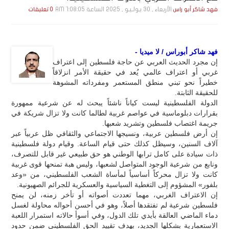
الأربعاء , 30 يـولـيـو , 2025 الساعة 1:08:05 AM
فهد شاكر أبو راس
0 تعليقات
فهد شاكر أبوراس / لا ميديا -
إن مجرد الحديث العربي عن حاجة فلسطين إلى اعتراف
غربي أو اعتراف عالمي يُعد في حقيقة الأمر انزلاقاً
خطيراً نحو تبني منطق المستعمر ومفرداته المشوهة
للحقيقة الثابتة.
الدولة الفلسطينية ليست كياناً ناشئاً يبحث له عن شرعية ممهورة
بقرارات دبلوماسية في عواصم غربية لطالما كانت ولا تزال شريكة في
جريمة اغتصاب فلسطين وتشريد شعبها.
إن أرض فلسطين عربية، ونسيجها الاجتماعي والثقافي ظل عربياً عبر
آلاف السنين، وسيظل كذلك حتى قيام الساعة. وقيام دولة فلسطينية
ذات سيادة على كامل ترابها الوطني هو حق طبيعي غير قابل للتصرف،
ونابع من شرعية الوجود المتواصل لشعبها، وليس هبة تمنحها قوى غربية
كانت ولا تزال محركاً أساسياً لمأساة الشعب الفلسطيني، من «وعد
بلفور» المشؤوم إلى التغطية السياسية والعسكرية للجرائم الصهيونية.
إن الاعتراف الغربي، مهما تعددت أصواته أو تأخر زمنه، لن يمنح
فلسطين شرعية لم تفتقدها أصلاً، وهو في أحسن أحواله محاولة لغسل
دماء الماضي العالقة بأيدي تلك الدول، وفي أسوأ حالاته استمرار اللعبة
الاستعمارية بشكلها الجديد، بهدف تقييد الحق الفلسطيني ضمن حدود