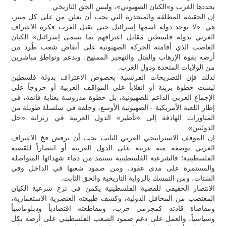
يحددها الغرب و»الكيان الصهيوني»، وليس الحق التاريخي.
إن الحقيقة المطلقة والمتجذرة التي يجب أن تعلن من على كل منبر،
هي: «لا توجد دولة اسمها إسرائيل حتى يقبل العرب فكرة الاعتراف
الغربي بدولة فلسطين مقابل اعترافهم بما تسمى إسرائيل» الكيان
الغاصب الذي أقامته الحركة الصهيونية على أنقاض شعب طُرد من
أرضه بقوة الإرهاب والقتل والتهجير الممنهج، وبدعم وتواطؤ مباشرين
من الولايات المتحدة ودول الغرب.
لذلك فإن التصريحات الفرنسية بخصوص الاعتراف بدولة فلسطين
ليست خطوة بريئة أو انقلاباً على المواقف الغربية أو خروجاً على
الإجماع الغربي الداعم للصهيونية، بل خطوة مدروسة بعناية فائقة، في
إطار اللعبة الأمريكية - الصهيونية الأوسع، وحلقة في سلسلة طويلة من
المناورات الهادفة إلى «تأطير» الدول العربية في زنزانة «حل
الدولتين».
إن الموقف الاستراتيجي العربي الثابت يجب أن يرفض فخ الاعتراف
الغربي بوصفه منة غربية على الدول العربية أو انتصاراً للقضية
الفلسطينية؛ فالشرعية الفلسطينية تستمد من دماء شهدائها المتواصلة
والمستمرة على مدى عقود، ومن صمود شعبها في الداخل وفي
الشتات، ومن التمسك بالرواية التاريخية والحق الثابت.
الانتصار الحقيقي للقضية الفلسطينية يكمن في نزع شرعية الكيان
المغتصب من المحافل الدولية، وكشف طبيعته العنصرية الاستعمارية،
ومقاضاة قادته كمجرمي حرب، ومقاطعته اقتصادياً ودبلوماسياً
وسياسياً، والعمل على دعم صمود الشعب الفلسطيني على أرضه بكل